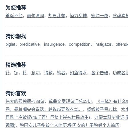
为您推荐
荒诞不经
丽句清词
胡思乱想
怪力乱神
窥豹一斑
冰魂素
猜你想找
piglet
predicative
insurgence
competition
instigator
offend
精选推荐
铃
扼
軨
念叨
请教
笔者
如鱼得水
各个击破
功成名
猜你喜欢
伟大的孤独摘抄38句
单曲文案短句汇总99句
《三体》有什么经
肠，靠着嘴尖会说话，越说越要脱衣裳。
绸缎被子黑心棉
水
巨鳖上岸被捉(46斤百年巨鳖上岸被村民放生)
办假本科毕业证;
视图)
鲍国安儿子鲍毅个人简历;鲍国安的儿子鲍毅个人简历