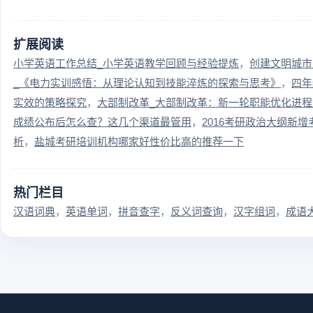
扩展阅读
小学英语工作总结_小学英语教学回顾与经验提炼
创建文明城市
_《电力实训感悟：从理论认知到技能淬炼的探索与思考》
四年
实效的策略探究
大部制改革_大部制改革：新一轮职能优化进程
成绩公布后怎么查？这几个渠道最管用
2016考研政治大纲新
析
盐城考研培训机构哪家好性价比高的推荐一下
热门栏目
汉语词典
英语单词
拼音查字
反义词查询
汉字组词
成语