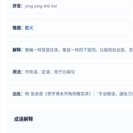
拼音：
yíng yíng shǔ kuī
情感：
贬义
解释：
像蝇一样营营往来，像鼠一样四下窥伺。比喻到处钻营，贪
用法：
作宾语、定语；用于比喻句
出处：
明·吴承恩《贺学博未齐陶师膺奖序》：“手谈眼语，譸张
成语解释