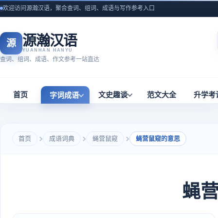
欢迎访问源瀚汉语，聚合查词、组词、成语与写作参考入口
源瀚汉语
源
YUANHAN HANYU
查词、组词、成语、作文参考一站直达
首页
文史趣谈
范文大全
升学考
字词成语
首页
成语词典
蝇营鼠窥
蝇营鼠窥的意思
蝇