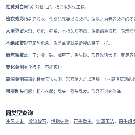
抽黄对白
用“黄”对仗“白”。指只求对仗工稳。
班衣戏彩
指身穿彩衣，作婴兒戏耍以娱父母。后以之为老养父母的孝亲典故
大渐弥留
大渐：病危；弥留：本指久病不愈，后指病重将死。表示病
不绝如带
形容局势危急，象差点兒就要断掉的带子一样。
唇焦舌敝
焦：干；敝：破。嘴唇干，舌头破。形容说话太多，费尽唇
变化莫测
变化很多，不能预料。
高深莫测
高深的程度无法揣测。形容使人难以理解。 >> 高深莫测的
粗服乱头
粗服：粗布衣服；乱头：蓬头乱发。形容不讲究修饰。
同类型查询
冲风之末
漱流枕石
惜指失掌
正头香主
渊清玉洁
恩牛怨