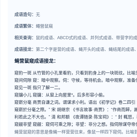
成语造句：
无
成语繁体：
蠅營鼠窺
相关查询：
鼠的成语、ABCD式的成语、并列式成语、带营字的
成语接龙：
第二个字是营的成语、蝇开头的成语、蝇结尾的成语
蝇营鼠窥成语接龙：
窥豹一斑
从竹管的小孔里看豹，只看到豹身上的一块斑纹。比喻
窥间伺隙
窥：暗中观察。伺：守候，等待机会。暗中观察，准备
窥见一斑
指只了解一二。
窥牖小儿
窥牖：从窗上向屋里*。后多形容小偷。
窥窬分毫
商贾自谦之词。谓谋求小利。语出《初学记》卷二四引 
窺窬於分毫之際。” 宋 胡继宗 《书言故事·商贾》：“作商而歸，
利若此之不大也。” 清 和邦额 《夜谭随录·陈宝祠》：“ 封 輒怒
窥觎非望
窥觎：窥伺可乘之隙；非望：非分之想。指伺隙谋夺帝
蝇营鼠窥的意思是像蝇一样营营往来，像鼠一样四下窥伺。比喻