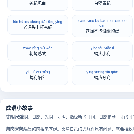
苍蝇见血
白璧青蝇
cāng yíng bù bào méi féng de
lǎo hǔ tóu shàng dǎ cāng yíng
dàn
老虎头上打苍蝇
苍蝇不抱没缝的蛋
zhāo yíng mù wén
yíng tóu xiǎo lì
朝蝇暮蚊
蝇头小利
yíng lì wō míng
yíng shēng yǐn qiào
蝇利蜗名
蝇声蚓窍
成语小故事
寸阴尺璧
阴：日影，光阴；寸阴：指极断的时间。日影移动一寸的时间
臭肉来蝇
腐臭的肉招来苍蝇。比喻自己的思想作风有问题，就会招致