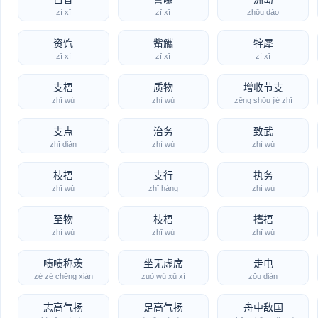
zì xī
zī xī
zhōu dǎo
资饩
觜觿
牸犀
zī xì
zī xī
zì xī
支梧
质物
增收节支
zhī wú
zhì wù
zēng shōu jié zhī
支点
治务
致武
zhī diǎn
zhì wù
zhì wǔ
枝捂
支行
执务
zhī wǔ
zhī háng
zhí wù
至物
枝梧
搘捂
zhì wù
zhī wú
zhī wǔ
啧啧称羡
坐无虚席
走电
zé zé chēng xiàn
zuò wú xū xí
zǒu diàn
志高气扬
足高气扬
舟中敌国