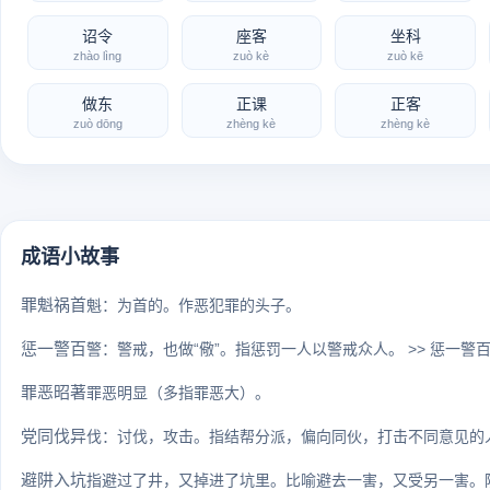
诏令
座客
坐科
zhào lìng
zuò kè
zuò kē
做东
正课
正客
zuò dōng
zhèng kè
zhèng kè
成语小故事
罪魁祸首
魁：为首的。作恶犯罪的头子。
惩一警百
警：警戒，也做“儆”。指惩罚一人以警戒众人。 >> 惩一警
罪恶昭著
罪恶明显（多指罪恶大）。
党同伐异
伐：讨伐，攻击。指结帮分派，偏向同伙，打击不同意见的人。 
避阱入坑
指避过了井，又掉进了坑里。比喻避去一害，又受另一害。阱