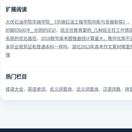
扩展阅读
大庆石油学院华瑞学院_《华瑞石油工程学院创新与发展新探》
的脚印600字_ 光阴的印记
班主任教育案例_几种班主任工作情
系统的优化路径
2018数学高考圆锥曲线计算量大，教你化简不
本毕业报到证和普通本科一样吗
湖北2013年高考作文素材哪
懂
热门栏目
成语大全
英语单词
反义词查询
近义词查询
汉语词典
拼