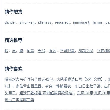
猜你想找
dander
shrunken
idleness
resurrect
immigrant
hymn
ca
精选推荐
岭
灵
飉
衡量
无尽
强劲
不可限量
胡越之祸
飞来横
猜你喜欢
我喜欢大海扩写句子优选42句
大队委竞选口号【55句文案】
句】
家住青山西里西，身穿一件破蓑衣，东山日出肚子饿，出
头甲子
超速罚款标准(深圳超速罚款标准)
东风-31甲;东风-31
远古三奥是哪三奥