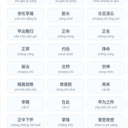
zhì gāo qì yáng
zú gāo qì yáng
zhōu zhōng dí guó
坐吃享福
脏水
壮志凌云
zuò chī xiǎng fú
zàng shuǐ
zhuàng zhì líng yún
早出晚归
正命
正名
zǎo chū wǎn guī
zhèng mìng
zhèng míng
正冥
灼烁
挣命
zhèng míng
zhuó shuò
zhèng mìng
装治
庄栉
宗神
zhuāng zhì
zhuāng zhì
zōng shén
贼眉鼠眼
增值税
再来
zéi méi shǔ yǎn
zēng zhí shuì
zài lái
宰赐
在此
早为之所
zǎi cì
zài cǐ
zǎo wéi zhī suǒ
正中下怀
掌珠
昼思夜想
zhèng zhòng xià huái
zhǎng zhū
zhòu sī yè xiǎng