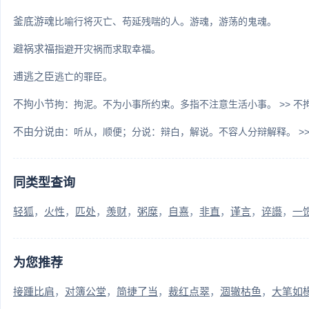
釜底游魂
比喻行将灭亡、苟延残喘的人。游魂，游荡的鬼魂。
避祸求福
指避开灾祸而求取幸福。
逋逃之臣
逃亡的罪臣。
不拘小节
拘：拘泥。不为小事所约束。多指不注意生活小事。 >> 不
不由分说
由：听从，顺便；分说：辩白，解说。不容人分辩解释。 >> 
同类型查询
轻狐
火性
匹处
羡财
粥糜
自熹
非直
谨言
谇讛
一
为您推荐
接踵比肩
对簿公堂
简捷了当
裁红点翠
涸辙枯鱼
大笔如