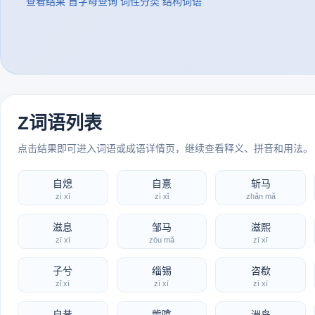
查看结果
首字母查询
词性分类
结构词语
Z词语列表
点击结果即可进入词语或成语详情页，继续查看释义、拼音和用法。
自熄
自憙
斩马
zì xī
zì xǐ
zhǎn mǎ
滋息
邹马
滋熙
zī xī
zōu mǎ
zī xī
子兮
缁锡
咨欷
zǐ xī
zī xī
zī xī
自昔
訾噏
洲岛