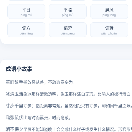
平目
平睦
屏风
píng mù
píng mù
píng fēng
偏方
偏旁
偏转
piān fāng
piān páng
piān zhuǎn
成语小故事
革面敛手
指改恶从善，不敢恣意妄为。
冰清玉洁
象冰那样清澈透明，象玉那样洁白无瑕。比喻人的操行清白
寸步千里
寸步：指距离非常短。虽然相距只有寸步，却如同千里之隔。
鸱张鼠伏
比喻时而嚣张，时而隐蔽。
朝不保夕
早晨不能知道晚上会变成什么样子或发生什么情况。形容形势