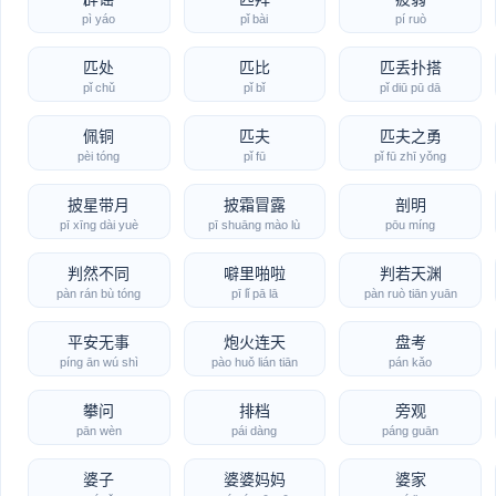
pì yáo
pǐ bài
pí ruò
匹处
匹比
匹丢扑搭
pǐ chǔ
pǐ bǐ
pǐ diū pū dā
佩铜
匹夫
匹夫之勇
pèi tóng
pǐ fū
pǐ fū zhī yǒng
披星带月
披霜冒露
剖明
pī xīng dài yuè
pī shuāng mào lù
pōu míng
判然不同
噼里啪啦
判若天渊
pàn rán bù tóng
pī lǐ pā lā
pàn ruò tiān yuān
平安无事
炮火连天
盘考
píng ān wú shì
pào huǒ lián tiān
pán kǎo
攀问
排档
旁观
pān wèn
pái dàng
páng guān
婆子
婆婆妈妈
婆家