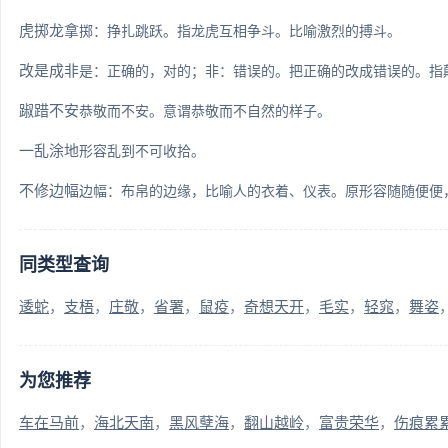
虎掷龙拿
掷：挣扎跳跃。指龙虎互相争斗。比喻激烈的搏斗。
改是成非
是：正确的，对的；非：错误的。把正确的改成错误的。指
踧踖不安
恭敬而不安。意谓恭敬而不自然的样子。
一乱涂地
形容乱到不可收拾。
不修边幅
边幅：布帛的边缘，比喻人的衣着、仪表。原形容随随便便，
同类型查询
逶蛇
支梧
庄敬
省署
鼠疫
奇想天开
毛实
轻窕
舞姿
为您推荐
车在马前
海北天南
黑风孽海
翻山越岭
富贵荣华
伤痕累