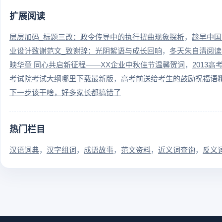
扩展阅读
层层加码_标题三改：政令传导中的执行扭曲现象探析
趁早中国
业设计致谢范文_致谢辞：光阴絮语与成长回响
冬天朱自清阅读
映华章 同心共启新征程——XX企业中秋佳节温馨贺词
2013
考试院考试大纲哪里下载最新版
高考前送给考生的鼓励祝福语
下一步该干啥，好多家长都搞错了
热门栏目
汉语词典
汉字组词
成语故事
范文资料
近义词查询
反义