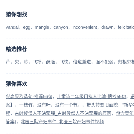
猜你想找
vandal
egg
mangle
canyon
inconvenient
drawn
felicitati
精选推荐
荇
央
聆
飞扬
酥脆
飞快
倍道兼进
强不犯弱
归根究
猜你喜欢
兴高采烈造句-推荐56句
儿童诗二年级用拟人比喻-摘抄55句
案】
一枝竹，没有叶，没有一个节。
带头转变旧面貌
“新
程
古时候僧人不沾荤腥_古时候僧人不沾荤腥的原因
包含青年
答案)
北医三院产妇事件_北医三院产妇事件视频