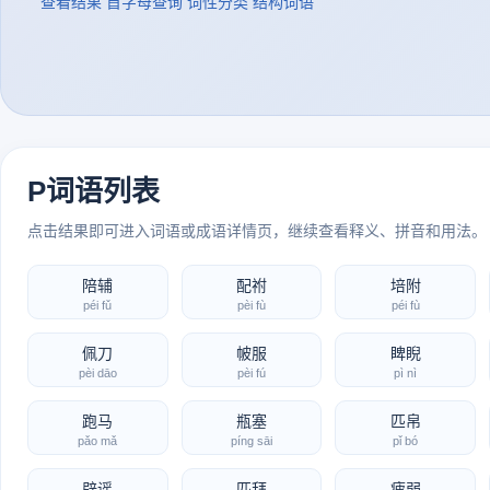
查看结果
首字母查询
词性分类
结构词语
P词语列表
点击结果即可进入词语或成语详情页，继续查看释义、拼音和用法。
陪辅
配祔
培附
péi fǔ
pèi fù
péi fù
佩刀
帔服
睥睨
pèi dāo
pèi fú
pì nì
跑马
瓶塞
匹帛
pǎo mǎ
píng sāi
pǐ bó
辟谣
匹拜
疲弱