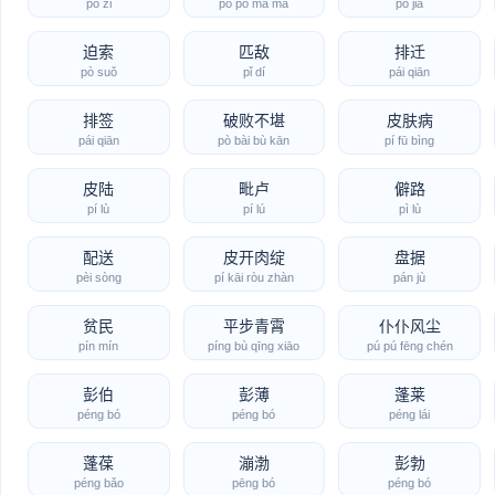
pó zǐ
pó pó mā mā
pó jia
迫索
匹敌
排迁
pò suǒ
pǐ dí
pái qiān
排签
破败不堪
皮肤病
pái qiān
pò bài bù kān
pí fū bìng
皮陆
毗卢
僻路
pí lù
pí lú
pì lù
配送
皮开肉绽
盘据
pèi sòng
pí kāi ròu zhàn
pán jù
贫民
平步青霄
仆仆风尘
pín mín
píng bù qīng xiāo
pú pú fēng chén
彭伯
彭薄
蓬莱
péng bó
péng bó
péng lái
蓬葆
漰渤
彭勃
péng bǎo
pēng bó
péng bó