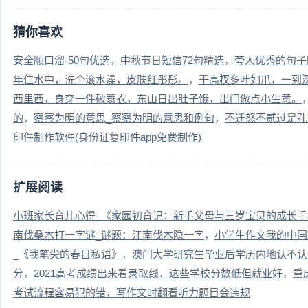
猜你喜欢
安全顺口溜-50句优选
中秋节日短信72句精选
夸人优秀的句子
年住水中，洗个滚水澡，皮肤红彤彤。
干高杈多叶如爪，一到
西里西，身穿一件破蓑衣，东山日出肚子饿，出门做点小生意。
的
察察为明的意思_察察为明的意思和例句
不迁怒不贰过是孔
印件制作软件(身份证复印件app免费制作)
扩展阅读
小班家长育儿心得_《家园初育记：新手父母与三岁宝贝的成长手
南伐桑木打一字谜_谜题：江南伐木隐一字
小学生作文我的中国
_《我笔尖的春日私语》
澳门大学研究生毕业后学历内地认不认
分
2021高考成绩出来看录取线，这些学校分数低但就业好
重
考试流程容易犯的错，写作文时翻看听力题目会违规