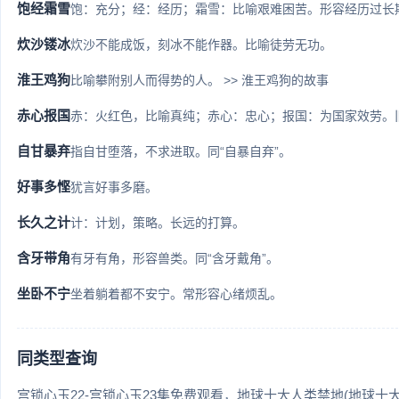
饱经霜雪
饱：充分；经：经历；霜雪：比喻艰难困苦。形容经历过长期
炊沙镂冰
炊沙不能成饭，刻冰不能作器。比喻徒劳无功。
淮王鸡狗
比喻攀附别人而得势的人。 >> 淮王鸡狗的故事
赤心报国
赤：火红色，比喻真纯；赤心：忠心；报国：为国家效劳。旧
自甘暴弃
指自甘堕落，不求进取。同“自暴自弃”。
好事多悭
犹言好事多磨。
长久之计
计：计划，策略。长远的打算。
含牙带角
有牙有角，形容兽类。同“含牙戴角”。
坐卧不宁
坐着躺着都不安宁。常形容心绪烦乱。
同类型查询
宫锁心玉22-宫锁心玉23集免费观看
地球十大人类禁地(地球十大