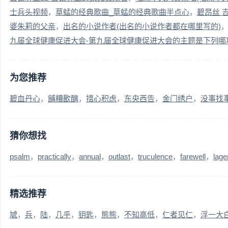
士兵头视频
草蜢的经典歌曲_草蜢的经典歌曲半点心
碧昂丝 
婆朱莉的父亲
出名的小说作者(出名的小说作者都在哪里写的)
九届全球健康促进大会-第九届全球健康促进大会的主题是下列哪
为您推荐
碧血丹心
餔糟歠醨
措心积虑
东央西告
金门绣户
没事找
猜你想找
psalm
practically
annual
outlast
truculence
farewell
lage
精选推荐
虓
兵
陆
几乎
钥匙
熊熊
不知高低
仁者见仁
浮一大