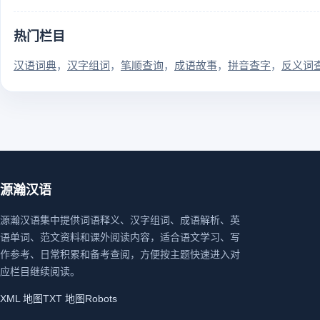
热门栏目
汉语词典
汉字组词
笔顺查询
成语故事
拼音查字
反义词
源瀚汉语
源瀚汉语集中提供词语释义、汉字组词、成语解析、英
语单词、范文资料和课外阅读内容，适合语文学习、写
作参考、日常积累和备考查阅，方便按主题快速进入对
应栏目继续阅读。
XML 地图
TXT 地图
Robots