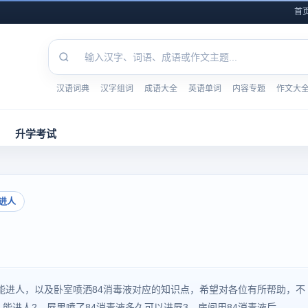
首
汉语词典
汉字组词
成语大全
英语单词
内容专题
作文大
升学考试
进人
84多久能进人，以及卧室喷洒84消毒液对应的知识点，希望对各位有所帮助，不
进人2、屋里喷了84消毒液多久可以进屋3、房间用84消毒液后...