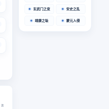
玄武门之变
安史之乱
靖康之耻
蒙元入侵
»