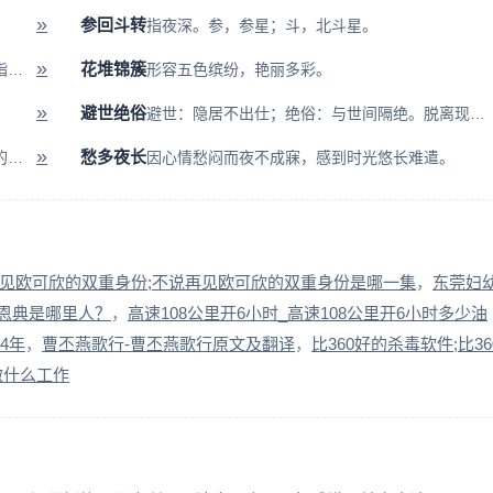
»
参回斗转
指夜深。参，参星；斗，北斗星。
»
花堆锦簇
不胜：经不起。杓：舀东西的器具。杯杓：泛指酒器。比喻喝酒太多，已经醉...
形容五色缤纷，艳丽多彩。
»
避世绝俗
避世：隐居不出仕；绝俗：与世间隔绝。脱离现实生活，不和人们往来。形容...
»
愁多夜长
厚：推崇，重视；薄：轻视，怠慢。重视现代的，轻视古代的。多用于学术研...
因心情愁闷而夜不成寐，感到时光悠长难遣。
见欧可欣的双重身份;不说再见欧可欣的双重身份是哪一集
东莞妇
恩典是哪里人？
高速108公里开6小时_高速108公里开6小时多少油
44年
曹丕燕歌行-曹丕燕歌行原文及翻译
比360好的杀毒软件;比36
做什么工作