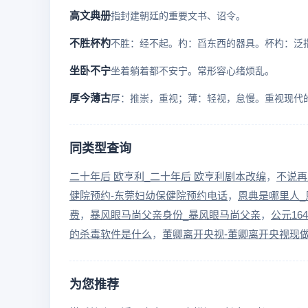
高文典册
指封建朝廷的重要文书、诏令。
不胜杯杓
坐卧不宁
坐着躺着都不安宁。常形容心绪烦乱。
厚今薄古
同类型查询
二十年后 欧亨利_二十年后 欧亨利剧本改编
不说再
健院预约-东莞妇幼保健院预约电话
恩典是哪里人_
费
暴风眼马尚父亲身份_暴风眼马尚父亲
公元16
的杀毒软件是什么
董卿离开央视-董卿离开央视现
为您推荐