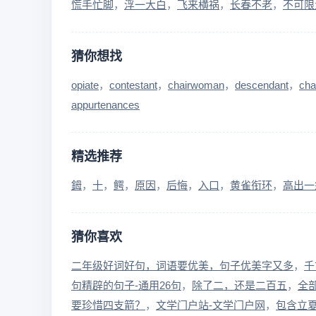
慌手忙脚
浮一大白
飞来横祸
长春不老
不可限
猜你想找
opiate
contestant
chairwoman
descendant
cha
appurtenances
精选推荐
鉧
十
鳄
原因
后悔
入口
黄雀衔环
高出一
猜你喜欢
二年级好词好句，词语要优美，句子优美字又多
千
句精辟的句子-通用26句
除了二，还是二百五
全
要珍惜四支箭？
文学门户站-文学门户网
包含立