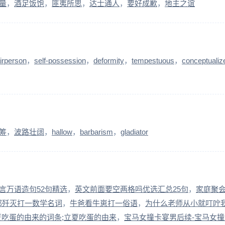
量
酒足饭饱
匪夷所思
达士通人
要好成歉
地主之谊
irperson
self-possession
deformity
tempestuous
conceptualiz
筹
波路壮阔
hallow
barbarism
gladiator
言万语造句52句精选
英文前面要空两格吗优选汇总25句
家庭聚
部歼灭打一数学名词
牛爸看牛崽打一俗语
为什么老师从小就叮咛
夏吃蛋的由来的词条;立夏吃蛋的由来
宝马女撞卡宴男后续-宝马女撞