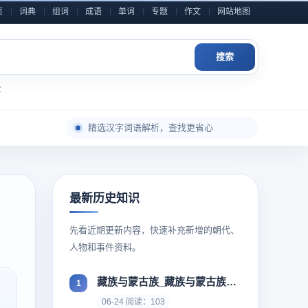
页
词典
组词
成语
单词
专题
作文
网站地图
搜索
全
每日积累一点，表达自然更从容
精选汉字词语解析，查找更省心
成语典故与写作素材，随查随用
近义反义辨析整理，用词表达更准确
小学到高中语文内容，分类检索更高效
最新历史知识
作文金句和素材灵感，积累写作不发愁
先看近期更新内容，快速补充新增的朝代、
每日积累一点，表达自然更从容
人物和事件资料。
藏族与蒙古族_藏族与蒙古族有着相似的基因
06-24 阅读：103