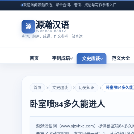
欢迎访问源瀚汉语，聚合查词、组词、成语与写作参考入口
源瀚汉语
源
YUANHAN HANYU
查词、组词、成语、作文参考一站直达
首页
字词成语
范文大全
文史趣谈
首页
文史趣谈
历史知识
卧室喷84多久能
卧室喷84多久能进人
源瀚汉语网（www.sjzyhxc.com）提供卧室喷
要忘了收藏本站喔。本文目录一览：1、卧室喷84多久能