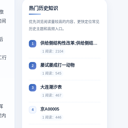
热门历史知识
旅
房间
优先浏览阅读量较高的内容，更快定位常见
历史主题和高频入口。
后
供给侧结构性改革;供给侧结构性改革什么时候提出来
1 阅读：2104
工行
屡试屡成打一动物
1 阅读：545
大连潮汐表
1 阅读：467
挥
京A00005
室内
1 阅读：446