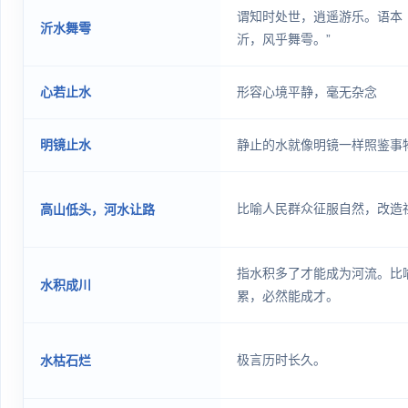
谓知时处世，逍遥游乐。语本《
沂水舞雩
沂，风乎舞雩。”
心若止水
形容心境平静，毫无杂念
明镜止水
静止的水就像明镜一样照鉴事
比喻人民群众征服自然，改造
高山低头，河水让路
指水积多了才能成为河流。比
水积成川
累，必然能成才。
极言历时长久。
水枯石烂