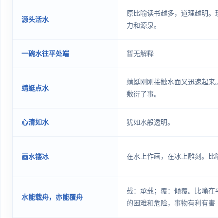
原比喻读书越多，道理越明。
源头活水
力和源泉。
一碗水往平处端
暂无解释
蜻蜓刚刚接触水面又迅速起来
蜻蜓点水
敷衍了事。
心清如水
犹如水般透明。
在水上作画，在冰上雕刻。比
画水镂冰
载：承载；覆：倾覆。比喻在
水能载舟，亦能覆舟
的困难和危险，事物有利有害