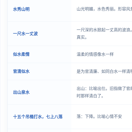
山光明媚，水色秀丽。形容风
水秀山明
一尺深的水掀起一丈高的波浪
一尺水一丈波
真实。
似水柔情
温柔的情感像水一样
官清似水
是为官清廉、如同白水一样清
出山：比喻出仕。旧指做了官
出山泉水
时那样清白了。
落：下降。比喻心情不安
十五个吊桶打水，七上八落