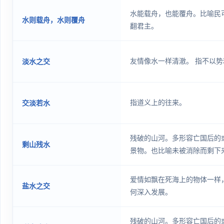
水能载舟，也能覆舟。比喻民
水则载舟，水则覆舟
翻君主。
友情像水一样清澈。 指不以
淡水之交
指道义上的往来。
交淡若水
残破的山河。多形容亡国后的
剩山残水
景物。也比喻未被消除而剩下
爱情如飘在死海上的物体一样，
盐水之交
何深入发展。
残破的山河。多形容亡国后的