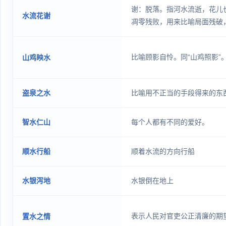
谢：脱落。指河水流逝，花儿
水流花谢
凋零残败，用来比喻局面残破
法挽回。亦作“花谢水流”。
比喻顾影自怜。同“山鸡照影”
山鸡眏水
盗泉之水
比喻用不正当的手段得来的东
智水仁山
每个人都有不同的爱好。
顺水行船
顺着水流的方向行船
水银泻地
水银倒在地上
表示人民对官吏公正清廉的期
置水之情