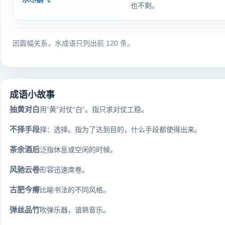
也不剩。
因篇幅关系，水成语只列出前 120 条。
成语小故事
抽黄对白
用“黄”对仗“白”。指只求对仗工稳。
不择手段
择：选择。指为了达到目的，什么手段都使得出来。
茶余酒后
泛指休息或空闲的时候。
风驰云卷
形容迅速席卷。
古肥今瘠
比喻书法的不同风格。
弹丝品竹
吹弹乐器，谙熟音乐。