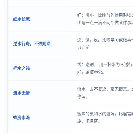
细：微小。比喻节约使用财物
细水长流
比喻一点一滴不间断做某件事
逆：倒，反。比喻学习或做事
逆水行舟，不进则退
力向前
饯：送别。 用一杯水为人送
杯水之饯
好，廉洁奉公。
流水一去不复返，毫无情意。
流水无情
停留。
蜜蜂的巢和水的漩涡。比喻宫
蜂房水涡
旋，多且密。