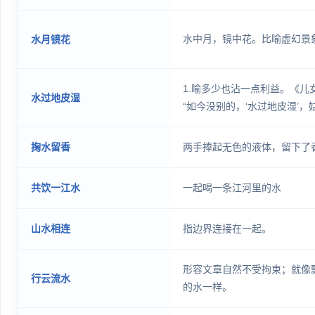
水中月，镜中花。比喻虚幻景
水月镜花
1.喻多少也沾一点利益。《儿
水过地皮湿
“如今没别的，‘水过地皮湿’
实打实的这么一点头，算你瞧得
喻仅及表面，未能深入。《北京
掬水留香
两手捧起无色的液体，留下了
2年第5期:“中年教师的工作
坐下来读书，若不围绕着科研
共饮一江水
一起喝一条江河里的水
览，‘水过地皮
山水相连
指边界连接在一起。
形容文章自然不受拘束；就像
行云流水
的水一样。