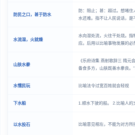
防：阻止；甚：超过。想堵住
防民之口，甚于防水
水还难。指不让人民说话，是
水向湿处流，火往干处烧。指
水流湿，火就燥
应。后用以比喻事物发展的必
《乐府诗集 燕射歌辞三 隋元
山肤水豢
备食多方，山肤既善水豢良。
美味食物。后泛称美味。
水懦民玩
比喻法令过宽百姓就会轻视
下水船
1.顺水下驶的船。 2.比喻人
比喻意见相左，不能为对方所
以水投石