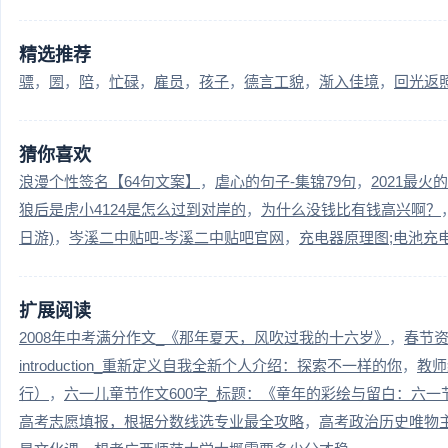
精选推荐
骠
圐
陪
忙碌
雇员
孩子
德言工貌
渐入佳境
回光返
猜你喜欢
浪漫个性签名【64句文案】
虐心的句子-集锦79句
2021最火
狼后是虎小4124是怎么过到对岸的
为什么没钱比有钱高兴啊？
日游)
岑溪二中贴吧-岑溪二中贴吧官网
充电器原理图;电池充
扩展阅读
2008年中考满分作文_《那年夏天，风吹过我的十六岁》
春节
introduction_重新定义自我全新个人介绍：探索不一样的你
教师
行）
六一儿童节作文600字_标题：《童年的彩绘与留白：六一
高考志愿填报，根据分数线选专业最全攻略
高考政治历史唯物