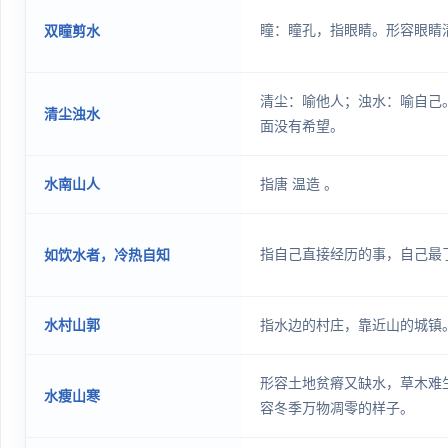
瞳：瞳孔，指眼睛。形容眼睛
双瞳剪水
清尘：喻他人；浊水：喻自己
清尘浊水
面没有希望。
水南山人
指唐 温造 。
指自己直接经历的事，自己最
如饮水者，冷热自知
水村山郭
指水边的村庄，靠近山的城镇
形容土地贫瘠又缺水，草木难
水瘦山寒
容冬季万物凋零的样子。