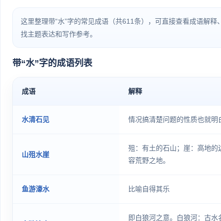
这里整理带“水”字的常见成语（共611条），可直接查看成语解
找主题表达和写作参考。
带“水”字的成语列表
成语
解释
水清石见
情况搞清楚问题的性质也就明
殂：有土的石山；崖：高地的
山殂水崖
容荒野之地。
鱼游濠水
比喻自得其乐
即白狼河之意。白狼河：古水