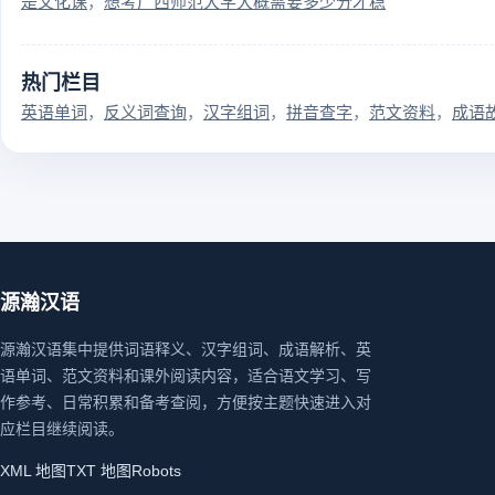
是文化课
想考广西师范大学大概需要多少分才稳
热门栏目
英语单词
反义词查询
汉字组词
拼音查字
范文资料
成语
源瀚汉语
源瀚汉语集中提供词语释义、汉字组词、成语解析、英
语单词、范文资料和课外阅读内容，适合语文学习、写
作参考、日常积累和备考查阅，方便按主题快速进入对
应栏目继续阅读。
XML 地图
TXT 地图
Robots