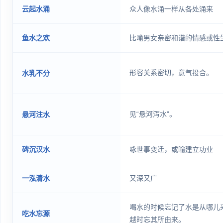
云起水涌
众人像水涌一样从各处涌来
鱼水之欢
比喻男女亲密和谐的情感或性
形容关系密切，意气投合。
水乳不分
见“悬河泻水”。
悬河注水
碑沉汉水
咏世事变迁，或喻建立功业
一泓清水
又深又广
喝水的时候忘记了水是从哪儿
吃水忘源
越时忘其所由来。