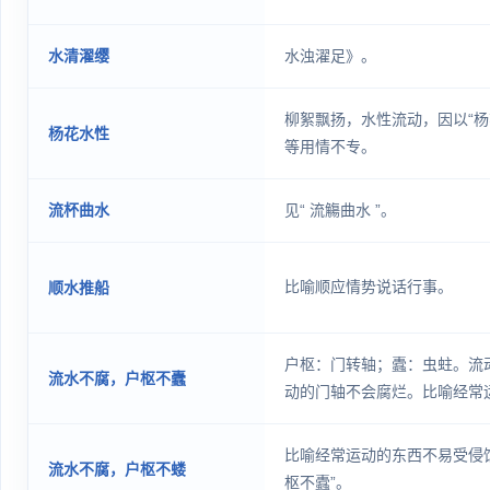
水清濯缨
水浊濯足》。
柳絮飘扬，水性流动，因以“杨
杨花水性
等用情不专。
流杯曲水
见“ 流觴曲水 ”。
比喻顺应情势说话行事。
顺水推船
户枢：门转轴；蠹：虫蛀。流
流水不腐，户枢不蠹
动的门轴不会腐烂。比喻经常
外物的侵蚀
比喻经常运动的东西不易受侵
流水不腐，户枢不蝼
枢不蠹”。