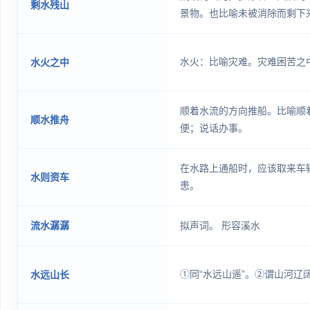
剩水残山
景物。也比喻未被消除而剩下
水火：比喻灾难。灾难困苦之
水火之中
顺着水流的方向推船。比喻顺
顺水推舟
便；说话办事。
在水路上通船时，应该取来车
水则资车
患。
流水潺潺
拟声词。 形容溪水
①同“水远山遥”。②谓山河辽
水远山长