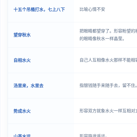
比喻心情不安
十五个吊桶打水，七上八下
把眼睛都望穿了。形容盼望的
望穿秋水
的眼睛像秋水一样晶莹。
自己人互相像水火那样不能相
自相水火
指银钱随手来随手去，留不住
汤里来，水里去
形容双方就象水火一样互相对
势成水火
形容路途遥远。
山高水远