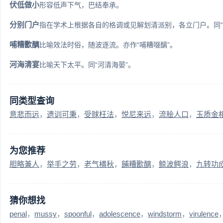
伏低做小
形容低声下气，巴结奉承。
分别门户
指在学术上根据各自的格调或见解划清派别，各立门户。同“
哺糟歠醨
比喻效法时俗，随波逐流。亦作“哺糟啜醨”。
河海清宴
比喻天下太平。同“河清海晏”。
同类型查询
意悲而远
遗训可秉
受赇枉法
悦尼来远
流脍人口
玉质金
为您推荐
胆略兼人
举手之劳
老气横秋
餔糟歠醨
鲸波鳄浪
九转功
猜你想找
penal
mussy
spoonful
adolescence
windstorm
virulence