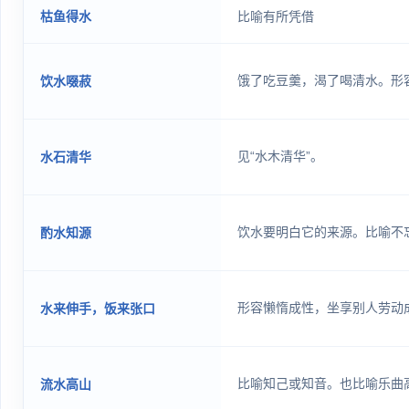
枯鱼得水
比喻有所凭借
饿了吃豆羹，渴了喝清水。形
饮水啜菽
见“水木清华”。
水石清华
饮水要明白它的来源。比喻不
酌水知源
形容懒惰成性，坐享别人劳动
水来伸手，饭来张口
比喻知己或知音。也比喻乐曲
流水高山