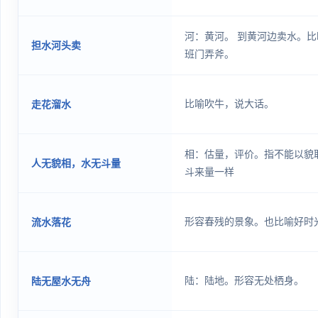
河：黄河。 到黄河边卖水。
担水河头卖
班门弄斧。
比喻吹牛，说大话。
走花溜水
相：估量，评价。指不能以貌
人无貌相，水无斗量
斗来量一样
形容春残的景象。也比喻好时
流水落花
陆：陆地。形容无处栖身。
陆无屋水无舟