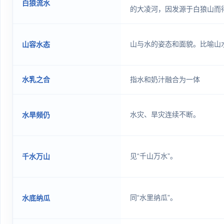
白狼流水
的大凌河，因发源于白狼山而
山与水的姿态和面貌。比喻山
山容水态
水乳之合
指水和奶汁融合为一体
水灾、旱灾连续不断。
水旱频仍
见“千山万水”。
千水万山
同“水里纳瓜”。
水底纳瓜