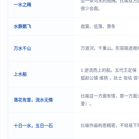
受一条河水的阻隔。比喻双方
一水之隔
很少会面。
水静鹅飞
寂寞、低落、萧条
万道河，千重山。形容路途艰
万水千山
1.逆流而上的船。五代王定保 《
上水船
狐赵公镇 维扬 ，处士 张祜 尝
改令曰:‘上水船，风又急，帆下
寅 《送朱林修北试》诗:“缓酌
比喻这一方面有情，那一方面
落花有意，流水无情
船。”《二十年目睹之怪现状》
爱）。
元宵佳节，我便料理到 汉口 
比喻作画构思精密，不轻易下
十日一水，五日一石