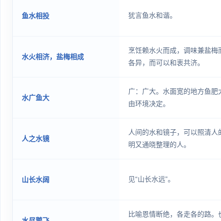
犹言鱼水和谐。
鱼水相投
烹饪赖水火而成，调味兼盐梅
水火相济，盐梅相成
各异，而可以和衷共济。
广：广大。水面宽的地方鱼肥
水广鱼大
由环境决定。
人间的水和镜子，可以照清人
人之水镜
明又通晓整理的人。
见“山长水远”。
山长水阔
比喻恩情断绝，各走各的路。
水尽鹅飞