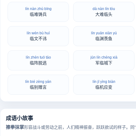
lín nàn zhù bīng
dà nàn lín tóu
临难铸兵
大难临头
lín wén bù huì
lín yuān xiàn yú
临文不讳
临渊羡鱼
lín zhèn tuō táo
jūn lín chéng xià
临阵脱逃
军临城下
lín bié zèng yán
lín jī yìng biàn
临别赠言
临机应变
成语小故事
擦拳抹掌
形容战斗或劳动之前，人们精神振奋，跃跃欲试的样子。同“