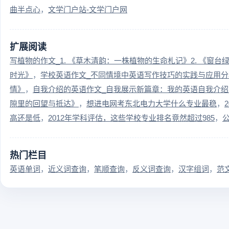
曲半点心
文学门户站-文学门户网
扩展阅读
写植物的作文_1. 《草木清韵：一株植物的生命札记》2. 《窗
时光》
学校英语作文_不同情境中英语写作技巧的实践与应用分
情》
自我介绍的英语作文_自我展示新篇章：我的英语自我介绍
隙里的回望与抵达》
想进电网考东北电力大学什么专业最稳
高还是低
2012年学科评估，这些学校专业排名竟然超过985
热门栏目
英语单词
近义词查询
笔顺查询
反义词查询
汉字组词
范