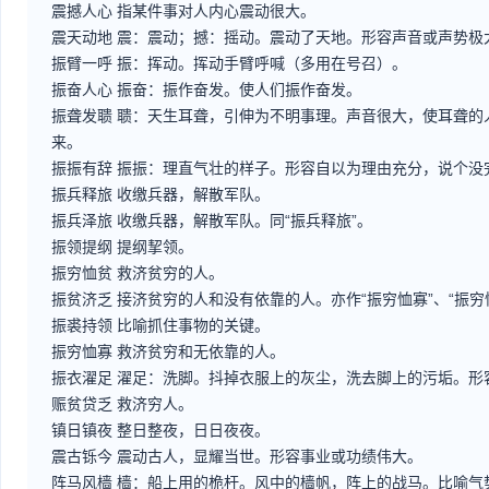
震撼人心
指某件事对人内心震动很大。
震天动地
震：震动；撼：摇动。震动了天地。形容声音或声势极
振臂一呼
振：挥动。挥动手臂呼喊（多用在号召）。
振奋人心
振奋：振作奋发。使人们振作奋发。
振聋发聩
聩：天生耳聋，引伸为不明事理。声音很大，使耳聋的
来。
振振有辞
振振：理直气壮的样子。形容自以为理由充分，说个没
振兵释旅
收缴兵器，解散军队。
振兵泽旅
收缴兵器，解散军队。同“振兵释旅”。
振领提纲
提纲挈领。
振穷恤贫
救济贫穷的人。
振贫济乏
接济贫穷的人和没有依靠的人。亦作“振穷恤寡”、“振穷
振裘持领
比喻抓住事物的关键。
振穷恤寡
救济贫穷和无依靠的人。
振衣濯足
濯足：洗脚。抖掉衣服上的灰尘，洗去脚上的污垢。形
赈贫贷乏
救济穷人。
镇日镇夜
整日整夜，日日夜夜。
震古铄今
震动古人，显耀当世。形容事业或功绩伟大。
阵马风樯
樯：船上用的桅杆。风中的樯帆，阵上的战马。比喻气