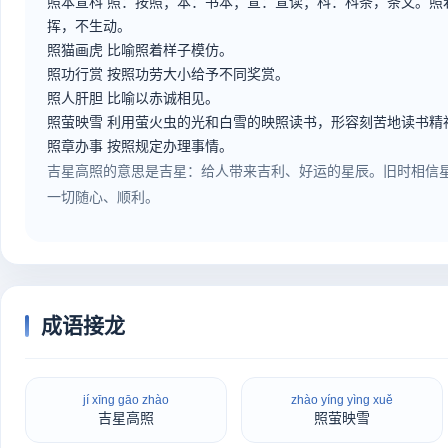
照本宣科
照：按照；本：书本；宣：宣读；科：科条，条文。照
挥，不生动。
照猫画虎
比喻照着样子模仿。
照功行赏
按照功劳大小给予不同奖赏。
照人肝胆
比喻以赤诚相见。
照萤映雪
利用萤火虫的光和白雪的映照读书，形容刻苦地读书精
照章办事
按照规定办理事情。
吉星高照的意思是吉星：给人带来吉利、好运的星辰。旧时相信
一切随心、顺利。
成语接龙
jí xīng gāo zhào
zhào yíng yìng xuě
吉星高照
照萤映雪