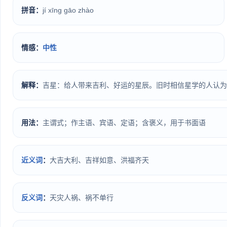
拼音：
jí xīng gāo zhào
情感：
中性
解释：
吉星：给人带来吉利、好运的星辰。旧时相信星学的人认为
用法：
主谓式；作主语、宾语、定语；含褒义，用于书面语
近义词
：
大吉大利、吉祥如意、洪福齐天
反义词
：
天灾人祸、祸不单行