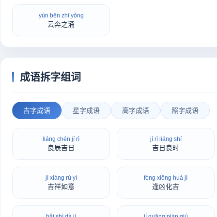
yún bēn zhī yǒng
云奔之涌
成语拆字组词
吉字成语
星字成语
高字成语
照字成语
liáng chén jí rì
jí rì liáng shí
良辰吉日
吉日良时
jí xiáng rú yì
féng xiōng huà jí
吉祥如意
逢凶化吉
bǎi shì dà jí
jí guāng piàn qiú