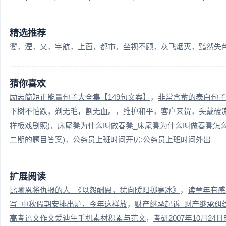
精选推荐
嬱
湮
乂
宇航
上面
都市
坐视不顾
灰飞烟灭
黯然失
猜你喜欢
励志简短正能量句子大全集【149句文案】
非常含蓄的表白句子
下树不怕跌，剃无毛，割无血。
维护和平
客户来贺
头戴破
样板戏剧照)
床尾凳为什么叫做春凳_床尾凳为什么叫做春凳怎
二期的题目答案)
公务员上班时间开房;公务员上班时间外出
扩展阅读
比喻恩将仇报的人_《以怨酬恩，犹向暖阳掷寒冰》
读童年有感
写_中秋假期安排出炉，今年这样放
财产继承起诉_财产继承纠
高考语文作文爱迪生手机素材积累与范文
考研2007年10月2