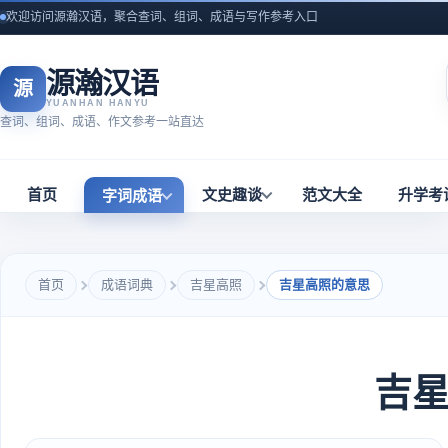
欢迎访问源瀚汉语，聚合查词、组词、成语与写作参考入口
源瀚汉语
源
YUANHAN HANYU
查词、组词、成语、作文参考一站直达
首页
文史趣谈
范文大全
升学考
字词成语
首页
成语词典
吉星高照
吉星高照的意思
吉