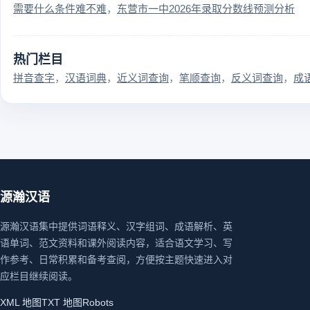
需要什么条件难不难
东营市一中2026年录取分数线预测分析
热门栏目
拼音查字
汉语词典
近义词查询
笔顺查询
反义词查询
成
源瀚汉语
源瀚汉语集中提供词语释义、汉字组词、成语解析、英
语单词、范文资料和课外阅读内容，适合语文学习、写
作参考、日常积累和备考查阅，方便按主题快速进入对
应栏目继续阅读。
XML 地图
TXT 地图
Robots