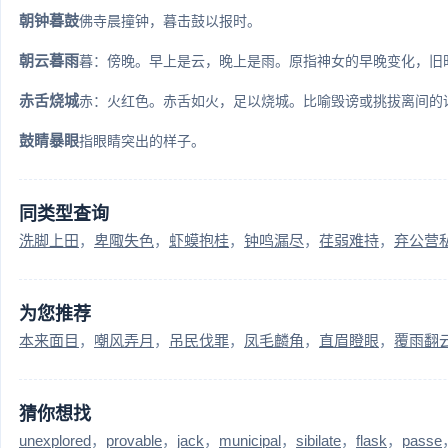
朝钟暮鼓
佛寺晨撞钟，暮击鼓以报时。
朝云暮雨
暮：傍晚。早上是云，晚上是雨。原指神女的早晚变化，旧时
赤舌烧城
赤：火红色。赤舌如火，足以烧城。比喻毁谤或挑拔离间的
鼓睛暴眼
指眼睛突出的样子。
同类型查询
洗脚上田
卑陬失色
虾蟆抱桂
钟鸣漏尽
荏弱难持
弃公营
为您推荐
本来面目
嘲风弄月
吊民伐罪
凤毛麟角
直眉瞪眼
覆雨翻
猜你想找
unexplored
provable
jack
municipal
sibilate
flask
passe