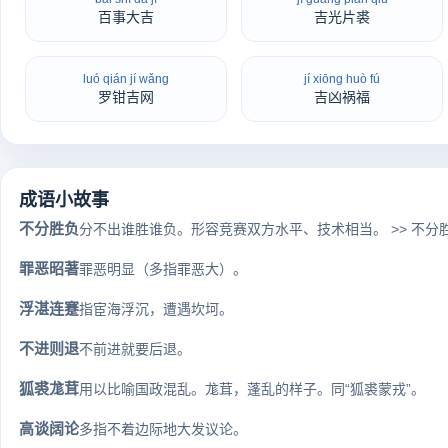
百事大吉
吉光片裘
luó qián jí wǎng
jí xiōng huò fú
罗钳吉网
吉凶祸福
成语小故事
不分胜负
分不出谁胜谁负。形容竞赛双方水平、技术相当。 >> 不分
罪恶昭著
罪恶明显（多指罪恶大）。
浮湛连蹇
指宦海浮沉，遭遇坎坷。
不进则退
不前进就要后退。
狐裘尨茸
用以比喻国政混乱。尨茸，蓬乱的样子。同“狐裘蒙戎”。
高谈阔论
多指不着边际地大发议论。