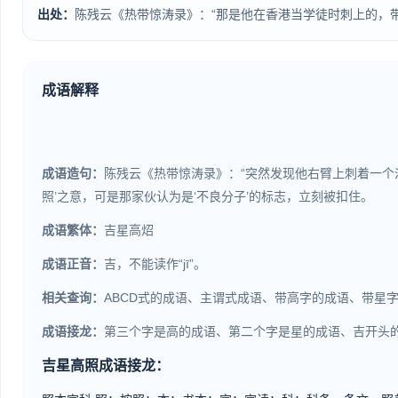
出处：
陈残云《热带惊涛录》：“那是他在香港当学徒时刺上的，带有
成语解释
成语造句：
陈残云《热带惊涛录》：“突然发现他右臂上刺着一个
照’之意，可是那家伙认为是‘不良分子’的标志，立刻被扣住。
成语繁体：
吉星高炤
成语正音：
吉，不能读作“jī”。
相关查询：
ABCD式的成语、主谓式成语、带高字的成语、带星
成语接龙：
第三个字是高的成语、第二个字是星的成语、吉开头
吉星高照成语接龙：