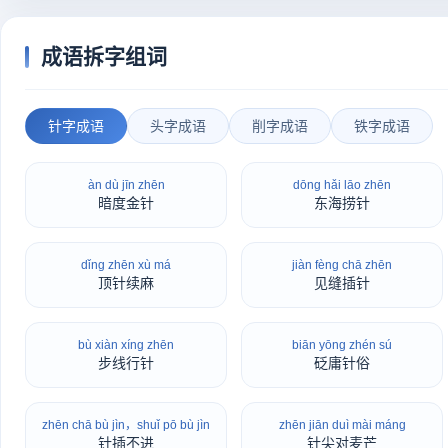
成语拆字组词
针字成语
头字成语
削字成语
铁字成语
àn dù jīn zhēn
dōng hǎi lāo zhēn
暗度金针
东海捞针
dǐng zhēn xù má
jiàn fèng chā zhēn
顶针续麻
见缝插针
bù xiàn xíng zhēn
biān yōng zhén sú
步线行针
砭庸针俗
zhēn chā bù jìn，shuǐ pō bù jìn
zhēn jiān duì mài máng
针插不进
针尖对麦芒