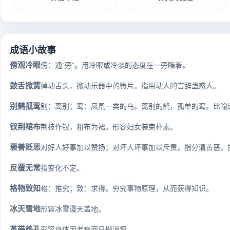
成语小故事
傍观冷眼
傍：通“旁”。用冷眼或冷淡的态度在一旁瞧着。
鼓舌掀簧
掉动舌头，掀动乐器中的簧片。指用动人的言辞蛊惑人。
别鹤孤鸾
别：离别；鸾：凤凰一类的鸟。离别的鹤，孤单的鸾。比喻
钗荆裙布
荆枝作钗，粗布为裙。形容妇女装束朴素。
褒善贬恶
对好人好事加以赞扬；对坏人坏事加以斥责。指分清善恶，
反覆无常
指变化不定。
格物致知
格：推究；致：求得。穷究事物原理，从而获得知识。
冰天雪地
形容冰雪漫天盖地。
革带移孔
形容身体因老病而日惭消瘦。