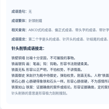
成语造句：
无
成语繁体：
針頭削鐵
相关查询：
ABCD式的成语、偏正式成语、带头字的成语、带针
成语接龙：
第二个字是头的成语、针开头的成语、针结尾的成语
针头削铁成语接龙：
铁壁铜墙
比喻十分坚固，不可摧毁的事物。
铁画银钩
画：笔画；钩：钩勒。形容书法刚键柔美。
铁面无私
形容公正严明，不怕权势，不讲情面。
铁面御史
宋赵抃为殿中侍御史，弹劾权贵，刚直无私，人称“铁面
铁石心肠
心肠硬得象铁和石头一样。形容心肠很硬，不为感情所
铁案如山
铁案：证据确凿的案件或结论。形容证据确凿，定的案
针头削铁的意思是形容极力刮削搜刮。