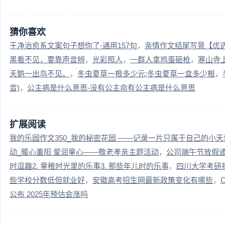
猜你喜欢
干净治愈系文案句子想你了-通用157句
亲情作文结尾写景【优选
黑看不见，要靠声音辨
光彩照人
一群人拿鸡蛋砸枪
寒山寺
天鹅一出鸟不见。
冬虫夏草一根多少元;冬虫夏草一盒多少根
音)
公主病是什么意思-没有公主命有公主病是什么意思
扩展阅读
我的乐园作文350_我的秘密花园 ——记录一片只属于自己的小天
动_暖心重阳 爱润童心——敬老孝亲主题活动
公司端午节放假
时逗趣2. 童稚时光里的乐事3. 那些年儿时的乐事
四川大学考研
些学校分数低但就业好
安徽高考招生网最新政策变化有哪些
公布 2025年预估会涨吗