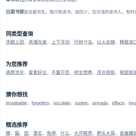
白面书郎
犹白面书生。指只知读书，阅历少，见识浅的读书人。有时含
同类型查询
洗脚上田
息壤在彼
上下浮动
尺树寸泓
以火去蛾
精唇泼
为您推荐
德厚流光
爱素好古
不置可否
娇生惯养
浮光掠影
按部就
猜你想找
impalpable
forgotten
osculate
supine
armada
efface
inv
精选推荐
蹲
鏂
囹
落实
免得
什么
大开眼界
肥头大耳
金屋藏