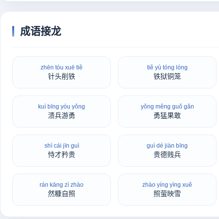
成语接龙
zhēn tóu xuē tiě
tiě yù tóng lóng
针头削铁
铁狱铜笼
kuì bīng yóu yǒng
yǒng měng guǒ gǎn
溃兵游勇
勇猛果敢
shì cái jīn guì
guì dé jiàn bīng
恃才矜贵
贵德贱兵
rán kāng zì zhào
zhào yíng yìng xuě
然糠自照
照萤映雪