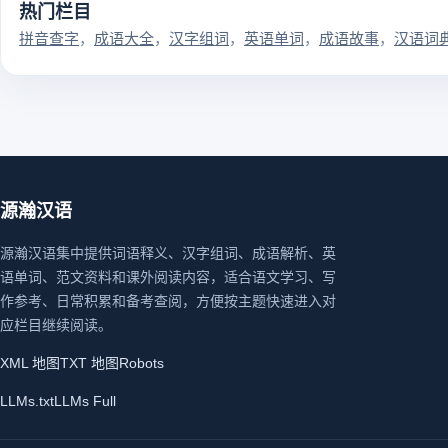
热门栏目
拼音查字
成语大全
汉字组词
英语单词
成语故事
汉语词
源瀚汉语
源瀚汉语集中提供词语释义、汉字组词、成语解析、英
语单词、范文资料和课外阅读内容，适合语文学习、写
作参考、日常积累和备考查阅，方便按主题快速进入对
应栏目继续阅读。
XML 地图
TXT 地图
Robots
LLMs.txt
LLMs Full