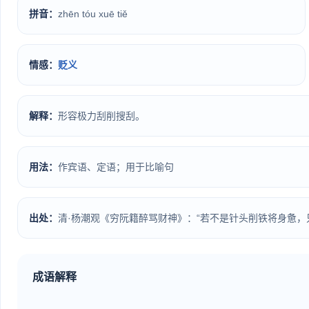
拼音：
zhēn tóu xuē tiě
情感：
贬义
解释：
形容极力刮削搜刮。
用法：
作宾语、定语；用于比喻句
出处：
清·杨潮观《穷阮籍醉骂财神》：“若不是针头削铁将身惫，
成语解释