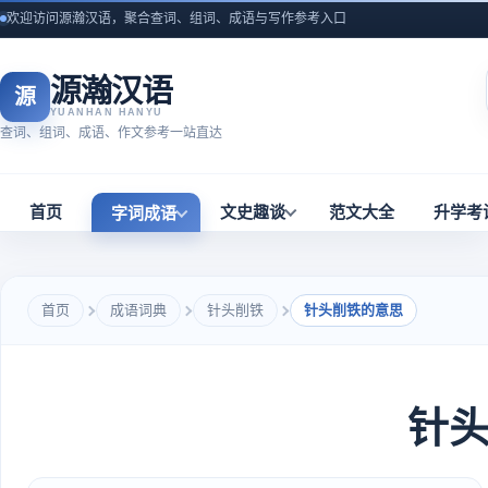
欢迎访问源瀚汉语，聚合查词、组词、成语与写作参考入口
源瀚汉语
源
YUANHAN HANYU
查词、组词、成语、作文参考一站直达
首页
文史趣谈
范文大全
升学考
字词成语
首页
成语词典
针头削铁
针头削铁的意思
针