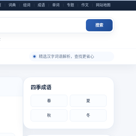
页
词典
组词
成语
单词
专题
作文
网站地图
搜索
全
每日积累一点，表达自然更从容
精选汉字词语解析，查找更省心
成语典故与写作素材，随查随用
近义反义辨析整理，用词表达更准确
小学到高中语文内容，分类检索更高效
四季成语
作文金句和素材灵感，积累写作不发愁
春
夏
每日积累一点，表达自然更从容
秋
冬