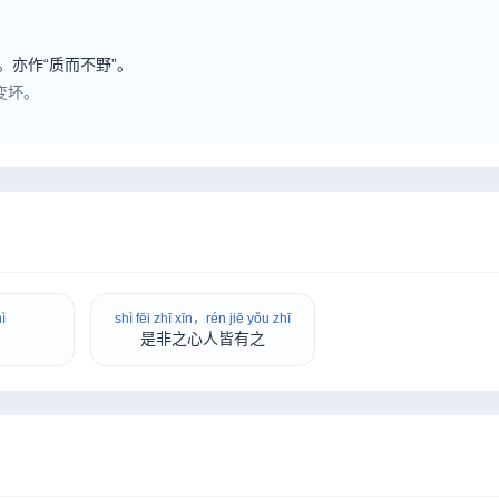
亦作“质而不野”。
变坏。
ì
shì fēi zhī xīn，rén jiē yǒu zhī
是非之心人皆有之