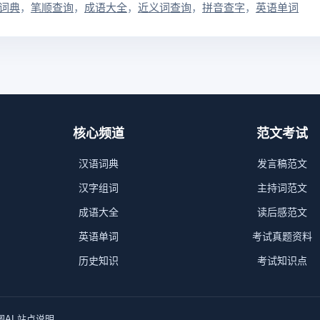
词典
笔顺查询
成语大全
近义词查询
拼音查字
英语单词
核心频道
范文考试
汉语词典
发言稿范文
汉字组词
主持词范文
成语大全
读后感范文
英语单词
考试真题资料
历史知识
考试知识点
图
AI 站点说明