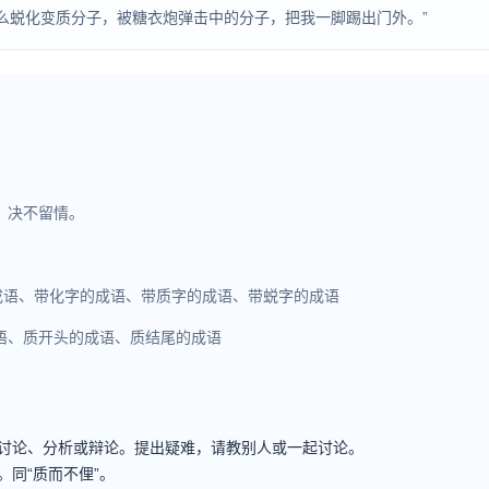
什么蜕化变质分子，被糖衣炮弹击中的分子，把我一脚踢出门外。”
，决不留情。
成语、带化字的成语、带质字的成语、带蜕字的成语
语、质开头的成语、质结尾的成语
讨论、分析或辩论。提出疑难，请教别人或一起讨论。
同“质而不俚”。