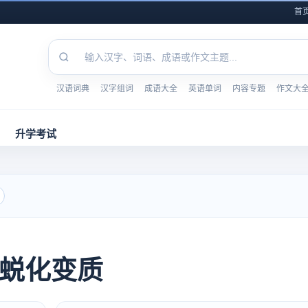
首
汉语词典
汉字组词
成语大全
英语单词
内容专题
作文大
升学考试
蜕化变质