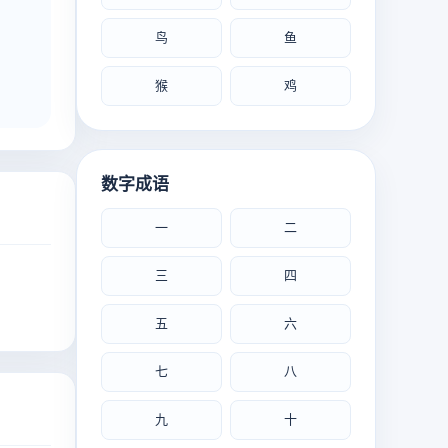
鸟
鱼
猴
鸡
数字成语
一
二
三
四
五
六
七
八
九
十