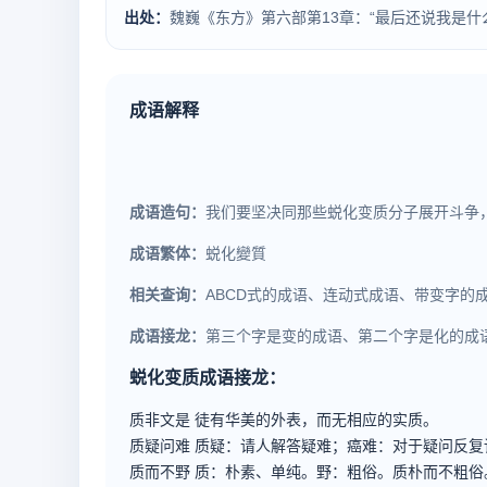
出处：
魏巍《东方》第六部第13章：“最后还说我是
成语解释
成语造句：
我们要坚决同那些蜕化变质分子展开斗争
成语繁体：
蜕化變質
相关查询：
ABCD式的成语、连动式成语、带变字的
成语接龙：
第三个字是变的成语、第二个字是化的成
蜕化变质成语接龙：
质非文是
徒有华美的外表，而无相应的实质。
质疑问难
质疑：请人解答疑难；癌难：对于疑问反复
质而不野
质：朴素、单纯。野：粗俗。质朴而不粗俗。