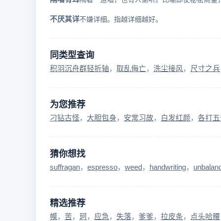
不厌其详
不嫌详细。指越详细越好。
同类型查询
积羽沉舟群轻折轴
取乱侮亡
洗尘接风
尺寸之兵
为您推荐
刁钻古怪
大胆包身
安常习故
白发红颜
各打五
猜你想找
suffragan
espresso
weed
handwriting
unbalan
精选推荐
幙
苦
珂
应急
失落
爹爹
拉皮条
点头哈腰