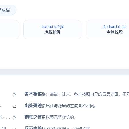
字成语
chán tuì shé jiě
jīn chán tuì què
蝉蜕蛇解
今蝉蜕殻
»
各不相谋
»
出处殊途
事
指出仕与隐居的态度各不相同。
»
抱柱之信
分不出谁胜谁负。形容竞赛双方水平、技术相当。 >> 不分胜负的故事
用以表示坚守信约。
»
兵不由将
隔着一道墙，也有人偷听。比喻即使秘密商量，别人也可能知道。也用于劝人...
比喻下级不服从上级的指挥。