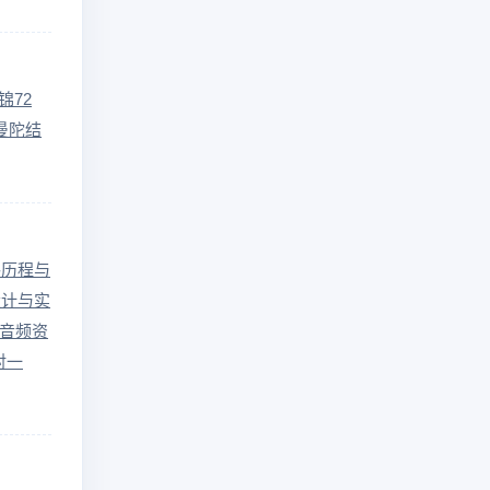
锦72
曼陀结
路历程与
设计与实
力音频资
对一