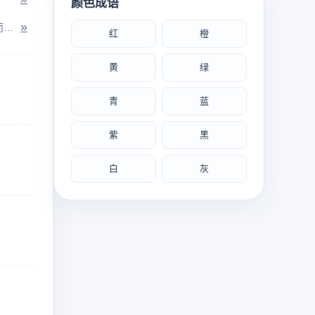
颜色成语
»
用白话写的类似旧时八股式的文章。比喻指应命而写的刻板文章。
红
橙
黄
绿
青
蓝
紫
黑
白
灰