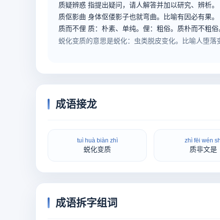
质疑辨惑
指提出疑问，请人解答并加以研究、辨析。
质伛影曲
身体伛偻影子也就弯曲。比喻有因必有果。
质而不俚
质：朴素、单纯。俚：粗俗。质朴而不粗俗。
蜕化变质的意思是蜕化：虫类脱皮变化。比喻人堕落
成语接龙
tuì huà biàn zhì
zhì fēi wén sh
蜕化变质
质非文是
成语拆字组词