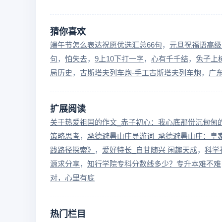
猜你喜欢
端午节怎么表达祝愿优选汇总66句
元旦祝福语高级
句
怕失去
9上10下打一字
心有千千结
兔子上
局历史
古斯塔夫列车炮-手工古斯塔夫列车炮
广
扩展阅读
关于热爱祖国的作文_赤子初心：我心底那份沉甸甸
策略思考
承德避暑山庄导游词_承德避暑山庄：皇
践路径探索》
爱好特长_自甘随兴 闲趣天成
科学
源求分享
知行学院专科分数线多少？专升本难不难
对，心里有底
热门栏目