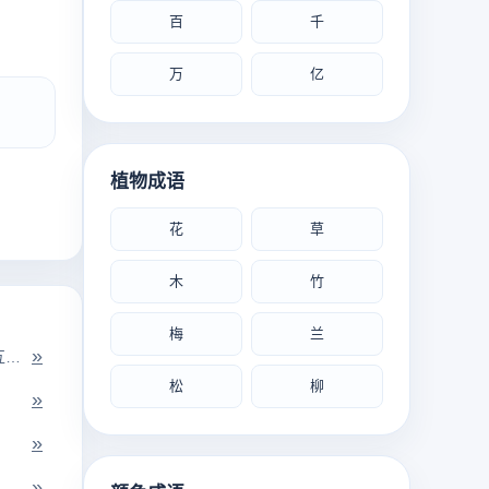
百
千
万
亿
植物成语
花
草
木
竹
梅
兰
»
谋：商量，计义。各自按照自己的意思办事，不互相商量。
松
柳
»
»
»