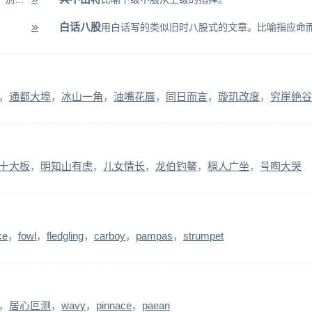
»
白话八股
通都大埠
冰山一角
油嘴花唇
同日而言
璇玑改度
穷崖絶谷
十大板
明知山有虎
儿女情长
龙伯钓鳌
稠人广坐
号啕大哭
ce
fowl
fledgling
carboy
pampas
strumpet
居心叵测
wavy
pinnace
paean