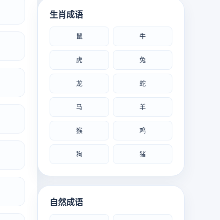
生肖成语
鼠
牛
虎
兔
龙
蛇
马
羊
猴
鸡
狗
猪
自然成语