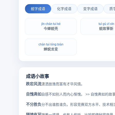
蜕字成语
化字成语
变字成语
质
jīn chán tuì ké
tuì gù zī xīn
今蝉蜕壳
蜕故孳新
chán tuì lóng biàn
蝉蜕龙变
成语小故事
跌宕风流
潇洒放逸而富有才华风情。
自愧弗如
自感不如别人而内心惭愧。 >> 自愧弗如的故
不分胜负
隔墙有耳