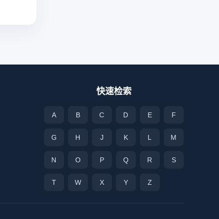
快速检索
A
B
C
D
E
F
G
H
J
K
L
M
N
O
P
Q
R
S
T
W
X
Y
Z