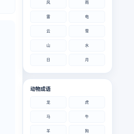
风
雨
雷
电
云
雪
山
水
日
月
动物成语
龙
虎
马
牛
羊
狗