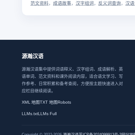
范文资料
成语故事
汉字组词
反义词查询
汉语
源瀚汉语
源瀚汉语集中提供词语释义、汉字组词、成语解析、英
语单词、范文资料和课外阅读内容，适合语文学习、写
作参考、日常积累和备考查阅，方便按主题快速进入对
应栏目继续阅读。
XML 地图
TXT 地图
Robots
LLMs.txt
LLMs Full
Copyright © 2022-2026
源瀚汉语
苏ICP备2024099913号-3
网站地