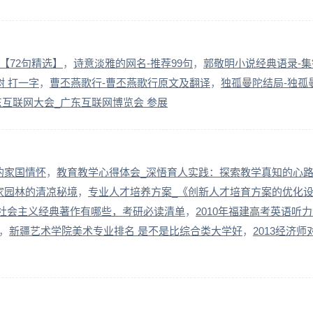
【72句精选】
诗意淡雅的网名-推荐99句
郭敬明小说经典语录-集
树 打一字
曹丕燕歌行-曹丕燕歌行原文及翻译
独孤曼陀结局-独孤
东互联网大会_广东互联网博览会 参展
的家国情怀
教育教学心得体会_深悟育人实践：探索教学真知的心
家园林的清凉秘境
专业人才培养方案_《创新人才培育方案的优化
社会主义经典著作有哪些，考研必读清单
2010年福建高考英语听
新疆艺术学院美术专业排名 是不是比综合类大学好
2013经济师