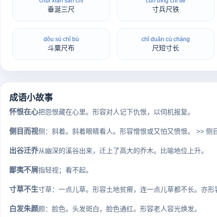
chuí xián sān chǐ
cùn bīng chǐ tiě
垂涎三尺
寸兵尺铁
dǒu sù chǐ bù
chǐ duǎn cù cháng
斗粟尺布
尺短寸长
成语小故事
怀恨在心
把怨恨藏在心里。形容对人记下仇恨，以伺机报复。
侧目而视
侧：斜着。斜着眼睛看人。形容憎恨或又怕又愤恨。 >> 侧
出谷迁乔
从幽深的溪谷出来，迁上了高大的乔木。比喻地位上升。
鄙夷不屑
指轻视；看不起。
寸草不生
寸草：一点儿草。形容土地贫瘠，连一点儿草都不长。亦形
白发朱颜
颜：脸色。头发斑白，脸色通红。形容老人容光焕发。