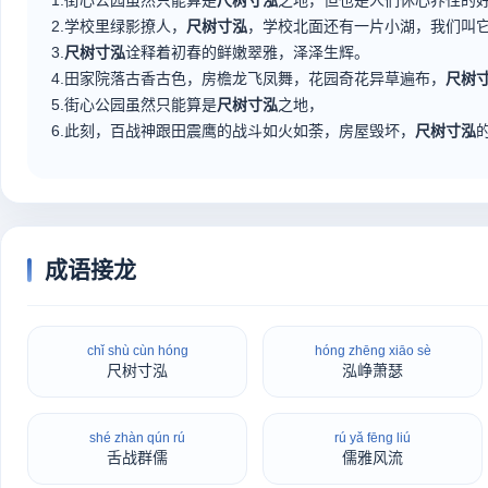
1.街心公园虽然只能算是
尺树寸泓
之地，但也是人们休心养性的
2.学校里绿影撩人，
尺树寸泓
，学校北面还有一片小湖，我们叫
3.
尺树寸泓
诠释着初春的鲜嫩翠雅，泽泽生辉。
4.田家院落古香古色，房檐龙飞凤舞，花园奇花异草遍布，
尺树
5.街心公园虽然只能算是
尺树寸泓
之地，
6.此刻，百战神跟田震鹰的战斗如火如荼，房屋毁坏，
尺树寸泓
成语接龙
chǐ shù cùn hóng
hóng zhēng xiāo sè
尺树寸泓
泓峥萧瑟
shé zhàn qún rú
rú yǎ fēng liú
舌战群儒
儒雅风流