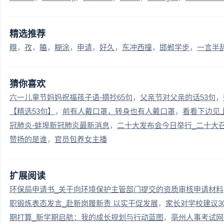
精选推荐
瞁
孜
瞌
糊涂
申请
好久
东冲西撞
邯郸学步
一言半
猜你喜欢
六一儿童节妈妈祝福孩子语-摘抄65句
父亲节对父亲的话53句
【精选53句】
前有人戴口罩，转身也有人戴口罩
看看下边见
冠肺炎-蚌埠新冠肺炎最新消息
二十大发布会今日举行_二十大
赞扬的是谁
官员包养女主播
扩展阅读
环保局申请书_关于向环境保护主管部门提交的资质审核申请材料
职锻炼表态发言_赴新岗履新责 以实干促发展
家长对学校建议3
期打算_新学期启航：我的成长规划与行动蓝图
亳州人事考试网