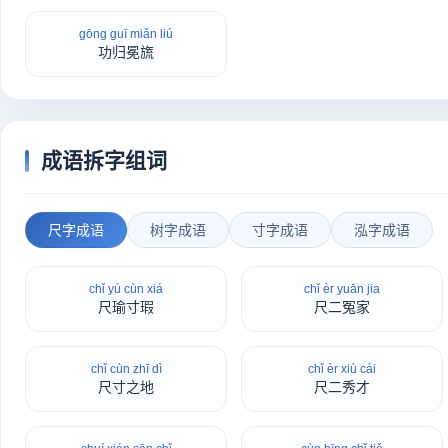
gōng guī miǎn liú
功归冕旒
成语拆字组词
尺字成语
树字成语
寸字成语
泓字成语
chǐ yú cùn xiá
chǐ èr yuān jia
尺瑜寸瑕
尺二冤家
chǐ cùn zhī dì
chǐ èr xiù cái
尺寸之地
尺二秀才