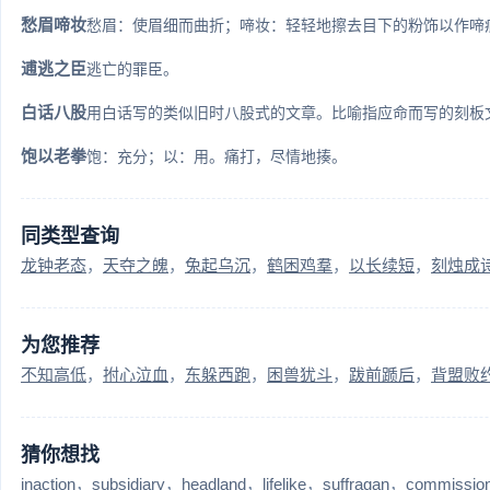
愁眉啼妆
愁眉：使眉细而曲折；啼妆：轻轻地擦去目下的粉饰以作啼痕
逋逃之臣
逃亡的罪臣。
白话八股
用白话写的类似旧时八股式的文章。比喻指应命而写的刻板
饱以老拳
饱：充分；以：用。痛打，尽情地揍。
同类型查询
龙钟老态
天夺之魄
兔起乌沉
鹤困鸡羣
以长续短
刻烛成
为您推荐
不知高低
拊心泣血
东躲西跑
困兽犹斗
跋前踬后
背盟败
猜你想找
inaction
subsidiary
headland
lifelike
suffragan
commissio