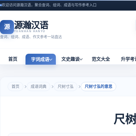
欢迎访问源瀚汉语，聚合查词、组词、成语与写作参考入口
源瀚汉语
源
YUANHAN HANYU
查词、组词、成语、作文参考一站直达
首页
文史趣谈
范文大全
升学考
字词成语
首页
成语词典
尺树寸泓
尺树寸泓的意思
尺