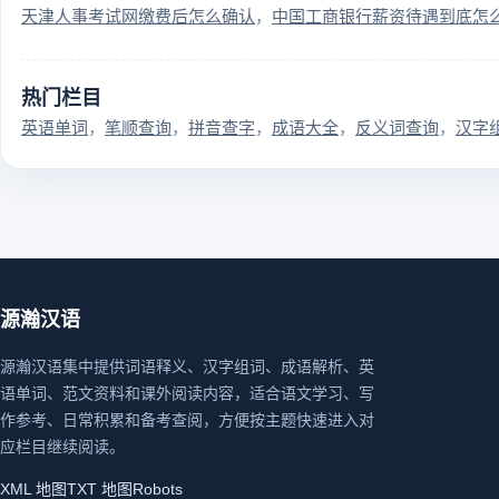
天津人事考试网缴费后怎么确认
中国工商银行薪资待遇到底怎
热门栏目
英语单词
笔顺查询
拼音查字
成语大全
反义词查询
汉字
源瀚汉语
源瀚汉语集中提供词语释义、汉字组词、成语解析、英
语单词、范文资料和课外阅读内容，适合语文学习、写
作参考、日常积累和备考查阅，方便按主题快速进入对
应栏目继续阅读。
XML 地图
TXT 地图
Robots