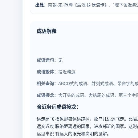
出处：
南朝·宋·范晔《后汉书·伏湛传》：“陛下舍近
成语解释
成语造句：
无
成语繁体：
捨近務遠
相关查询：
ABCD式的成语、并列式成语、带舍字的
成语接龙：
舍开头的成语、舍结尾的成语、第三个字
舍近务远成语接龙：
远走高飞
指象野兽远远跑掉，象鸟儿远远飞走。比喻
远交近攻
联络距离远的国家，进攻邻近的国家。这时
远见卓识
有远大的眼光和高明的见解。