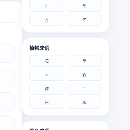
百
千
万
亿
植物成语
花
草
木
竹
梅
兰
松
柳