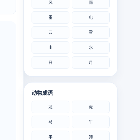
风
雨
雷
电
云
雪
山
水
日
月
动物成语
龙
虎
马
牛
羊
狗