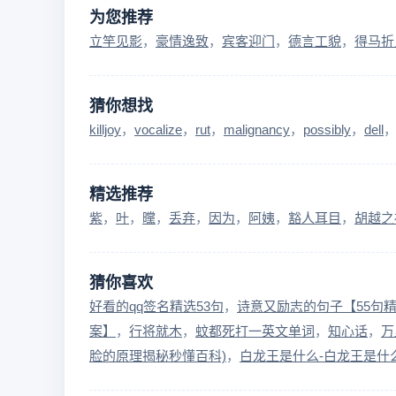
为您推荐
立竿见影
豪情逸致
宾客迎门
德言工貌
得马折
猜你想找
killjoy
vocalize
rut
malignancy
possibly
dell
精选推荐
紫
叶
曭
丢弃
因为
阿姨
豁人耳目
胡越之
猜你喜欢
好看的qq签名精选53句
诗意又励志的句子【55句
案】
行将就木
蚊都死打一英文单词
知心话
万
脸的原理揭秘秒懂百科)
白龙王是什么-白龙王是什