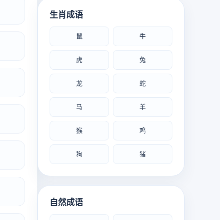
生肖成语
鼠
牛
虎
兔
龙
蛇
马
羊
猴
鸡
狗
猪
自然成语