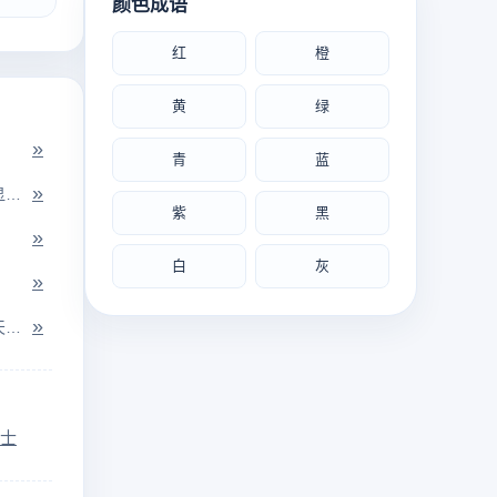
颜色成语
红
橙
黄
绿
»
青
蓝
»
猖獗：凶猛而放肆。形容坏人或反动势力一时间显得特别凶猛放肆。
紫
黑
»
白
灰
»
»
抚绥：安定、安抚；万方：万邦，万族。指安定天下。
士