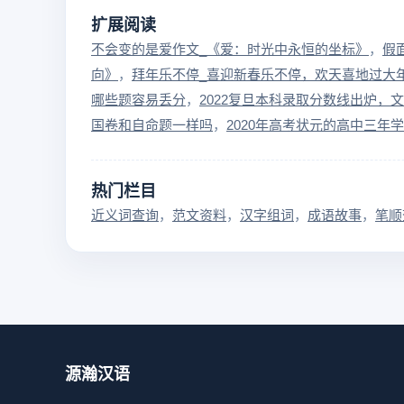
扩展阅读
不会变的是爱作文_《爱：时光中永恒的坐标》
假
向》
拜年乐不停_喜迎新春乐不停，欢天喜地过大
哪些题容易丢分
2022复旦本科录取分数线出炉，
国卷和自命题一样吗
2020年高考状元的高中三年
热门栏目
近义词查询
范文资料
汉字组词
成语故事
笔顺
源瀚汉语