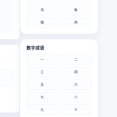
鸟
鱼
猴
鸡
数字成语
一
二
三
四
五
六
七
八
九
十