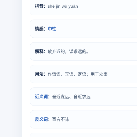
拼音：
shě jìn wù yuǎn
情感：
中性
解释：
放弃近的，谋求远的。
用法：
作谓语、宾语、定语；用于处事
近义词
：
舍近谋远、舍近求远
反义词
：
直言不讳