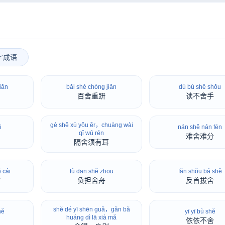
字成语
iǎn
bǎi shè chóng jiǎn
dú bù shě shǒu
百舍重趼
读不舍手
gé shě xū yǒu ěr，chuāng wài
i
nán shě nán fēn
qǐ wú rén
难舍难分
隔舍须有耳
 cái
fù dān shě zhōu
fǎn shǒu bá shě
财
负担舍舟
反首拔舍
shě dé yī shēn guǎ，gǎn bǎ
hě
yī yī bù shě
huáng dì lā xià mǎ
依依不舍