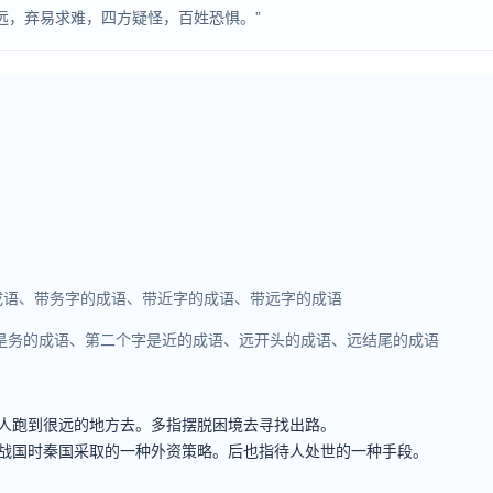
务远，弃易求难，四方疑怪，百姓恐惧。”
成语、带务字的成语、带近字的成语、带远字的成语
是务的成语、第二个字是近的成语、远开头的成语、远结尾的成语
人跑到很远的地方去。多指摆脱困境去寻找出路。
战国时秦国采取的一种外资策略。后也指待人处世的一种手段。