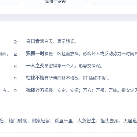
舍得一身剐
»
白日青天
白天。表示强调。
»
猖獗一时
局面。
»
一人之交
亲密得象一个人。形容交情深。
»
怙终不悔
有所恃而终不悔改。同“怙终不悛”。
»
抚绥万方
紫：古人认为紫是杂色；夺：乱；朱：大红色，古人认为红是正色。原指厌恶...
忘
辕门射戢
谢家轻絮
遥亘千里
人急智生
掐头去尾
火居道