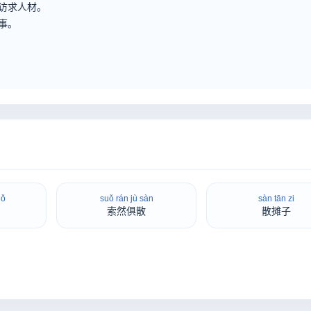
访求人材。
事。
uǒ
suǒ rán jù sàn
sàn tān zi
索然俱散
散摊子