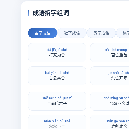
成语拆字组词
舍字成语
近字成语
务字成语
远
dǎ jiā jié shè
bǎi shè chóng j
打家劫舍
百舍重茧
bái yún qīn shè
jìn shě kāi sā
白云亲舍
禁舍开塞
shě mìng péi jūn zǐ
shě mìng bù shě
舍命陪君子
舍命不舍
niàn niàn bù shě
nán gē nán s
念念不舍
难割难舍