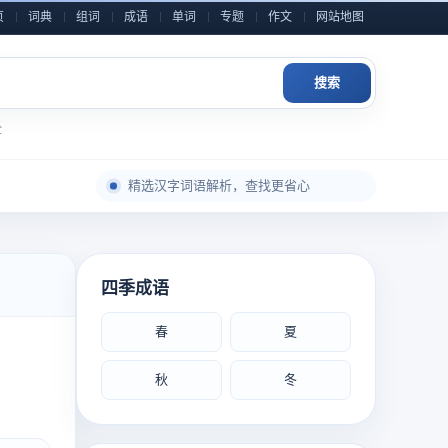
页
词典
组词
成语
单词
专题
作文
网站地图
搜索
全
每日积累一点，表达自然更从容
精选汉字词语解析，查找更省心
成语典故与写作素材，随查随用
近义反义辨析整理，用词表达更准确
小学到高中语文内容，分类检索更高效
四季成语
作文金句和素材灵感，积累写作不发愁
春
夏
每日积累一点，表达自然更从容
秋
冬