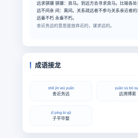
远求骐骥
骐骥：良马。到远方去寻求良马。比喻各处
远不间亲
间：离间。关系疏远者不参与关系亲近者的
远垂不朽
永垂不朽。
舍近务远的意思是放弃近的，谋求远的。
成语接龙
shě jìn wù yuǎn
yuǎn sù bó s
舍近务远
远溯博索
zǐ píng bì qǔ
子平毕娶