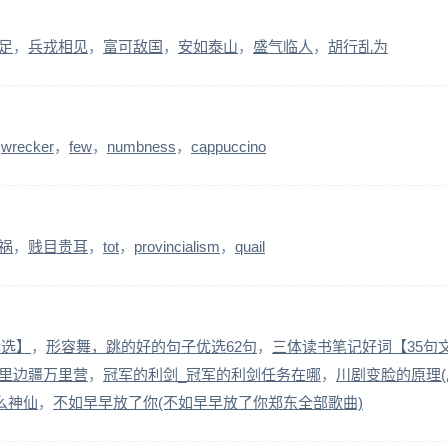
足
兵戎相见
富可敌国
安如泰山
盛气临人
胡行乱为
wrecker
few
numbness
cappuccino
祸
贱目贵耳
tot
provincialism
quail
精选】
形容舞，跳的好的句子优选62句
三体读书笔记好词【35句
里边疆万里营
冠军的利剑_冠军的利剑任务在哪
川剧变脸的原理
么神仙
不如早早放了你(不如早早放了你郑东全部歌曲)