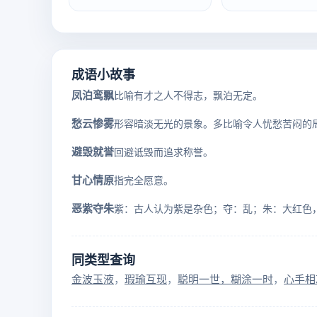
成语小故事
凤泊鸾飘
比喻有才之人不得志，飘泊无定。
愁云惨雾
形容暗淡无光的景象。多比喻令人忧愁苦闷的
避毁就誉
回避诋毁而追求称誉。
甘心情原
指完全愿意。
恶紫夺朱
同类型查询
金波玉液
瑕瑜互现
聪明一世，糊涂一时
心手相