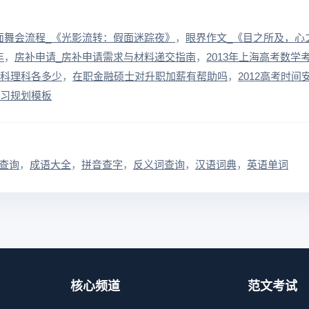
面舞会流程_《光影流转：假面迷踪夜》
眼界作文_《目之所及，心
年
房补申请_房补申请需求与材料递交指南
2013年上海高考数学
文科理科各多少
在职金融硕士对升职加薪有帮助吗
2012高考时间
学习规划模板
查询
成语大全
拼音查字
反义词查询
汉语词典
英语单词
核心频道
范文考试