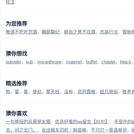
枉法
为您推荐
敬酒不吃吃罚酒
黼蔀黻纪
醉翁之意不在酒
志高行洁
雪胎
猜你想找
outsider
sub
misanthrope
materiel
buffet
chaplet
hijack
精选推荐
脄
宴
晷
使劲
擎天柱
没有
凤冠霞帔
超凡脱俗
敬老
猜你喜欢
一句简短的风景朋友圈
优选好看的qq留言【81句】
手受伤的
去，问之无门。
女出租车司机・粉底格
不可打一英语单词