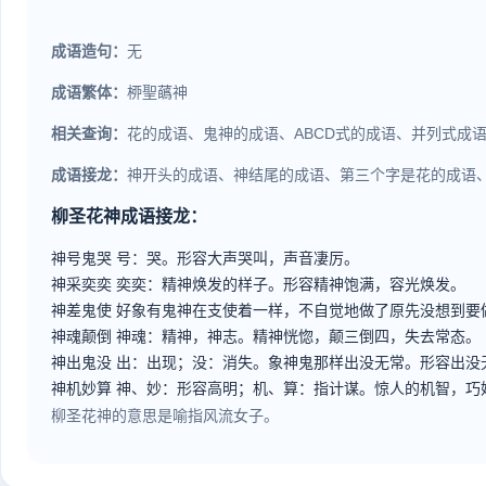
成语造句：
无
成语繁体：
桺聖蘤神
相关查询：
花的成语、鬼神的成语、ABCD式的成语、并列式成
成语接龙：
神开头的成语、神结尾的成语、第三个字是花的成语
柳圣花神成语接龙：
神号鬼哭
号：哭。形容大声哭叫，声音凄厉。
神采奕奕
奕奕：精神焕发的样子。形容精神饱满，容光焕发。
神差鬼使
好象有鬼神在支使着一样，不自觉地做了原先没想到要
神魂颠倒
神魂：精神，神志。精神恍惚，颠三倒四，失去常态。
神出鬼没
出：出现；没：消失。象神鬼那样出没无常。形容出没
神机妙算
神、妙：形容高明；机、算：指计谋。惊人的机智，巧
柳圣花神的意思是喻指风流女子。