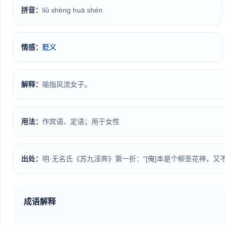
拼音：
liǔ shèng huā shén
情感：
贬义
解释：
喻指风流女子。
用法：
作宾语、定语；用于女性
出处：
明·无名氏《苏九淫奔》第一折：“[俺]本是个柳圣花神，
成语解释