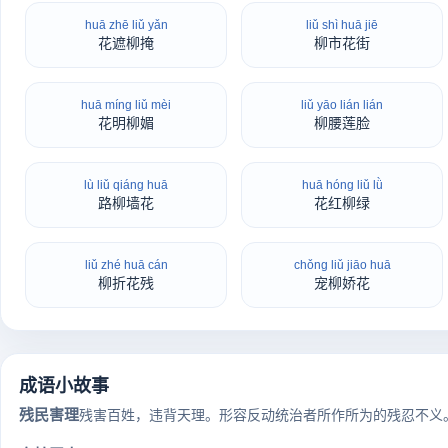
huā zhē liǔ yǎn
liǔ shì huā jiē
花遮柳掩
柳市花街
huā míng liǔ mèi
liǔ yāo lián lián
花明柳媚
柳腰莲脸
lù liǔ qiáng huā
huā hóng liǔ lǜ
路柳墙花
花红柳绿
liǔ zhé huā cán
chǒng liǔ jiāo huā
柳折花残
宠柳娇花
成语小故事
残民害理
残害百姓，违背天理。形容反动统治者所作所为的残忍不义