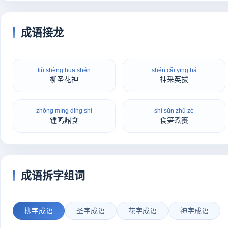
成语接龙
liǔ shèng huā shén
shén cǎi yīng bá
柳圣花神
神采英拔
zhōng míng dǐng shí
shí sǔn zhǔ zé
锺鸣鼎食
食笋煮箦
成语拆字组词
柳字成语
圣字成语
花字成语
神字成语