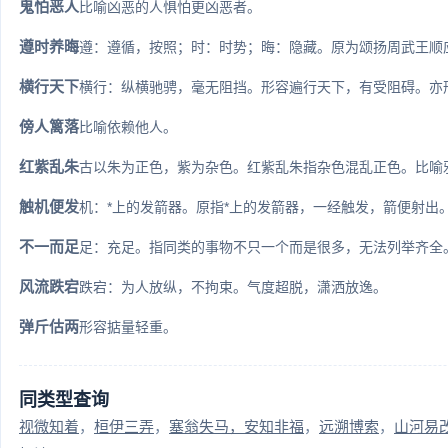
鬼怕恶人
比喻凶恶的人惧怕更凶恶者。
遵时养晦
遵：遵循，按照；时：时势；晦：隐藏。原为颂扬周武王顺应
横行天下
横行：纵横驰骋，毫无阻挡。形容遍行天下，有受阻碍。亦形
傍人篱落
比喻依赖他人。
红紫乱朱
古以朱为正色，紫为杂色。红紫乱朱指杂色混乱正色。比喻
触机便发
机：*上的发箭器。原指*上的发箭器，一经触发，箭便射出。后
不一而足
足：充足。指同类的事物不只一个而是很多，无法列举齐全。 >
风流跌宕
跌宕：为人放纵，不拘束。气度超脱，潇洒放逸。
弹斤估两
形容掂量轻重。
同类型查询
视微知着
桓伊三弄
塞翁失马，安知非福
远溯博索
山河易