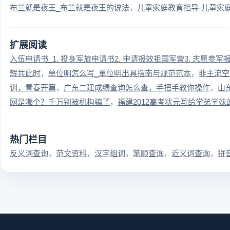
布兰就是夜王_布兰就是夜王的说法
儿童家庭教育指导-儿童家
扩展阅读
入伍申请书_1. 投身军旅申请书2. 申请报效祖国军营3. 志愿参军
辉共此时
单位明怎么写_单位明出具指南与规范范本
非主流空
训，青春开篇
广东二建成绩查询怎么查，手把手教你操作
山
网是哪个？千万别被机构骗了
福建2012高考状元写给学弟学
热门栏目
反义词查询
范文资料
汉字组词
笔顺查询
近义词查询
拼