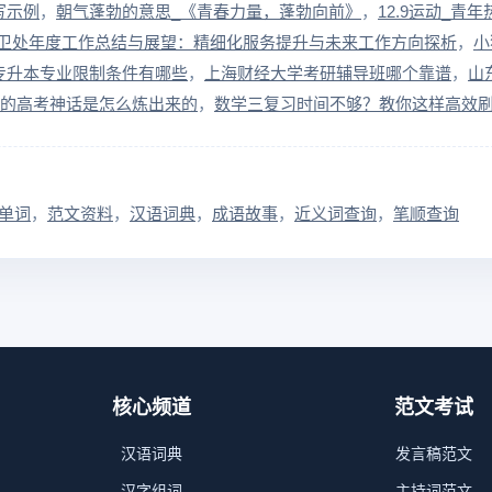
写示例
朝气蓬勃的意思_《青春力量，蓬勃向前》
12.9运动_青
环卫处年度工作总结与展望：精细化服务提升与未来工作方向探析
小
专升本专业限制条件有哪些
上海财经大学考研辅导班哪个靠谱
山
的高考神话是怎么炼出来的
数学三复习时间不够？教你这样高效
单词
范文资料
汉语词典
成语故事
近义词查询
笔顺查询
核心频道
范文考试
汉语词典
发言稿范文
汉字组词
主持词范文