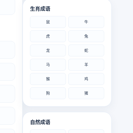
生肖成语
鼠
牛
虎
兔
龙
蛇
马
羊
猴
鸡
狗
猪
自然成语