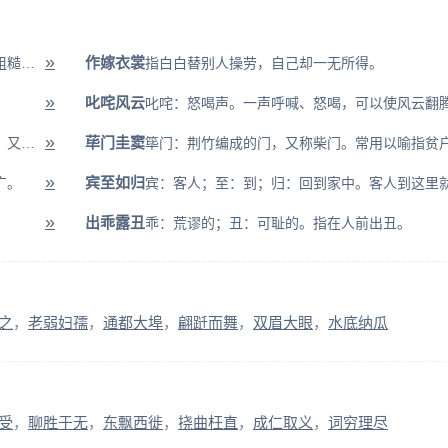
»
作嫁衣裳
绘画，画树木粗枝大叶，不用工笔。比喻工作粗糙，不认真细致。
指白白替别人操劳，自己却一无所得。
»
叱咤风云
»
荜门圭窦
垆：酒肆放置酒坛的土台子，借指酒店，酒馆。又见到了黄公开的那个酒馆。...
»
宾至如归
广。
»
出乖露丑
乖：荒谬的；丑：可耻的。指在人前出丑。
之
老弱妇孺
通都大埠
翩跹而舞
双眉大眼
水底纳瓜
受
聊胜于无
东飘西徙
挠曲枉直
成仁取义
词穷理尽