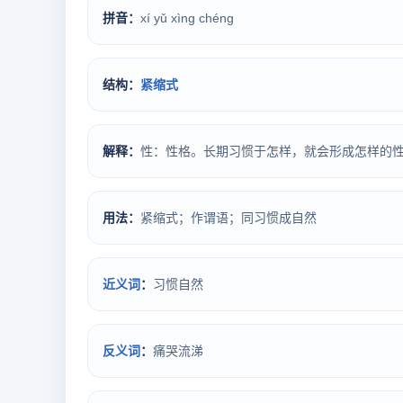
拼音：
xí yǔ xìng chéng
结构：
紧缩式
解释：
性：性格。长期习惯于怎样，就会形成怎样的
用法：
紧缩式；作谓语；同习惯成自然
近义词
：
习惯自然
反义词
：
痛哭流涕