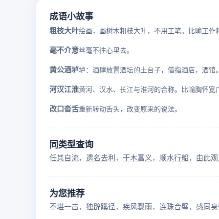
成语小故事
粗枝大叶
毫不介意
丝毫不往心里去。
黄公酒垆
河汉江淮
黄河、汉水、长江与淮河的合称。比喻胸怀宽
改口沓舌
重新转动舌头，改变原来的说法。
同类型查询
任其自流
遗名去利
干木富义
顺水行船
由此观
为您推荐
不堪一击
独辟蹊径
疾风骤雨
连珠合璧
感同身