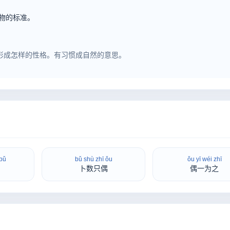
物的标准。
形成怎样的性格。有习惯成自然的意思。
bǔ
bǔ shù zhī ǒu
ǒu yī wéi zhī
卜数只偶
偶一为之