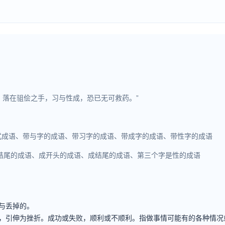
女，落在驵侩之手，习与性成，恐已无可救药。”
缩式成语、带与字的成语、带习字的成语、带成字的成语、带性字的成语
结尾的成语、成开头的成语、成结尾的成语、第三个字是性的成语
与丢掉的。
，引伸为挫折。成功或失败，顺利或不顺利。指做事情可能有的各种情况