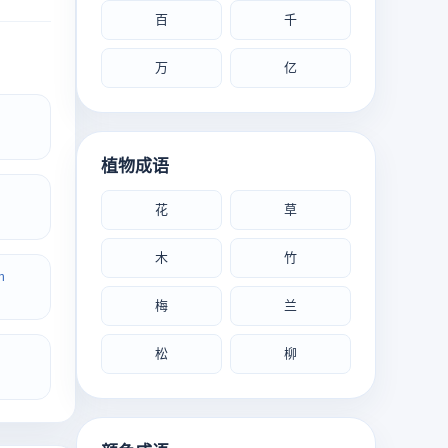
百
千
万
亿
植物成语
花
草
木
竹
n
梅
兰
松
柳