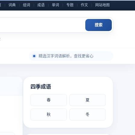
页
词典
组词
成语
单词
专题
作文
网站地图
搜索
全
每日积累一点，表达自然更从容
精选汉字词语解析，查找更省心
成语典故与写作素材，随查随用
近义反义辨析整理，用词表达更准确
小学到高中语文内容，分类检索更高效
四季成语
作文金句和素材灵感，积累写作不发愁
春
夏
每日积累一点，表达自然更从容
秋
冬