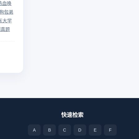
年热血唤
狗包弟
东大学
刷真题
快速检索
A
B
C
D
E
F