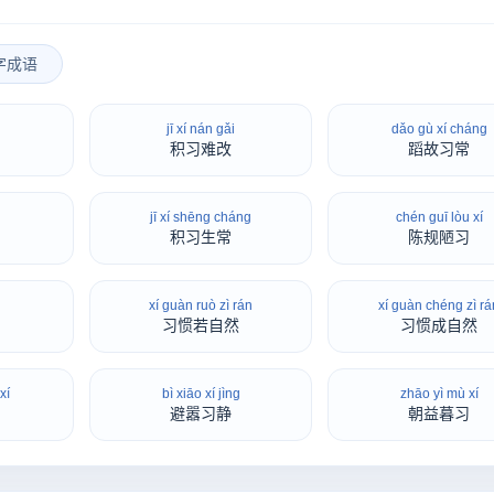
字成语
jī xí nán gǎi
dǎo gù xí cháng
积习难改
蹈故习常
jī xí shēng cháng
chén guī lòu xí
积习生常
陈规陋习
xí guàn ruò zì rán
xí guàn chéng zì rá
习惯若自然
习惯成自然
xí
bì xiāo xí jìng
zhāo yì mù xí
避嚣习静
朝益暮习