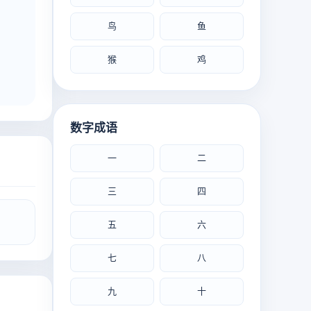
鸟
鱼
猴
鸡
数字成语
一
二
三
四
五
六
七
八
九
十