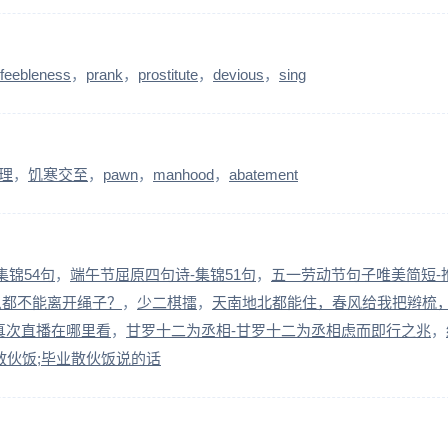
feebleness
prank
prostitute
devious
sing
理
饥寒交至
pawn
manhood
abatement
集锦54句
端午节屈原四句诗-集锦51句
五一劳动节句子唯美简短-推
么都不能离开绳子？
少二棋擂
天南地北都能住，春风给我把辫梳
真次直播在哪里看
甘罗十二为丞相-甘罗十二为丞相虑而即行之兆
散伙饭;毕业散伙饭说的话