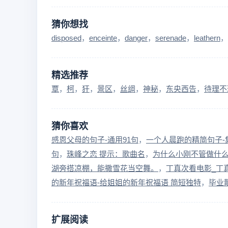
猜你想找
disposed
enceinte
danger
serenade
leathern
精选推荐
覃
柯
犴
景区
丝绸
神秘
东央西告
待理不
猜你喜欢
感恩父母的句子-通用91句
一个人晨跑的精简句子-
句
珠峰之恋 提示：歌曲名
为什么小刚不管做什
湖旁搭凉棚，能撒雪花当空舞。
丁真次看电影_丁
的新年祝福语-给姐姐的新年祝福语 简短独特
毕业
扩展阅读