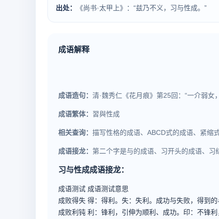
出处：
《尚书·太甲上》：“兹乃不义，习与性成。”
成语解释
成语造句：
清·魏秀仁《花月痕》第25回：“一介弱
成语繁体：
習與性成
相关查询：
描写性格的成语、ABCD式的成语、紧
成语接龙：
第二个字是与的成语、习开头的成语、习
习与性成成语接龙：
成语测试
成语测试意思
成败得失
得：得利。失：失利。成功与失败，得到的
成败利钝
利：锋利，引伸为顺利、成功。印：不锋利