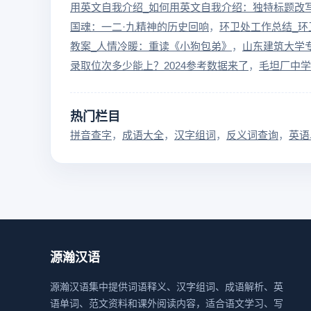
用英文自我介绍_如何用英文自我介绍：独特标题改
国魂：一二·九精神的历史回响
环卫处工作总结_
教案_人情冷暖：重读《小狗包弟》
山东建筑大学
录取位次多少能上？2024参考数据来了
毛坦厂中学
热门栏目
拼音查字
成语大全
汉字组词
反义词查询
英语
源瀚汉语
源瀚汉语集中提供词语释义、汉字组词、成语解析、英
语单词、范文资料和课外阅读内容，适合语文学习、写