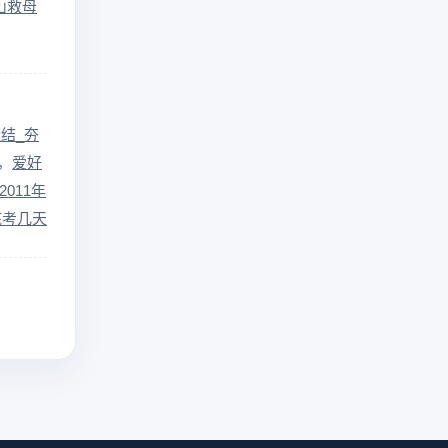
山救母
结_夯
爱好
2011年
底考几天