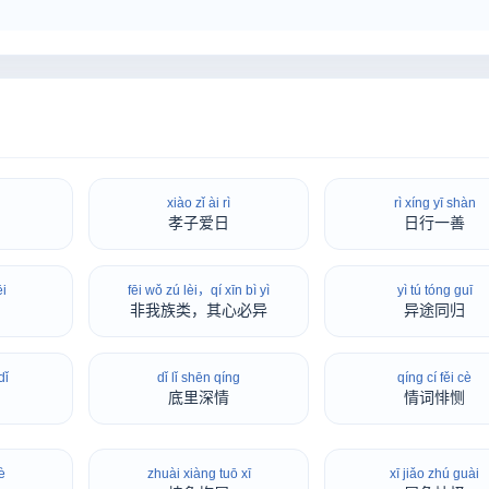
xiào zǐ ài rì
rì xíng yī shàn
孝子爱日
日行一善
ēi
fēi wǒ zú lèi，qí xīn bì yì
yì tú tóng guī
非我族类，其心必异
异途同归
dǐ
dǐ lǐ shēn qíng
qíng cí fěi cè
底里深情
情词悱恻
è
zhuài xiàng tuō xī
xī jiǎo zhú guài