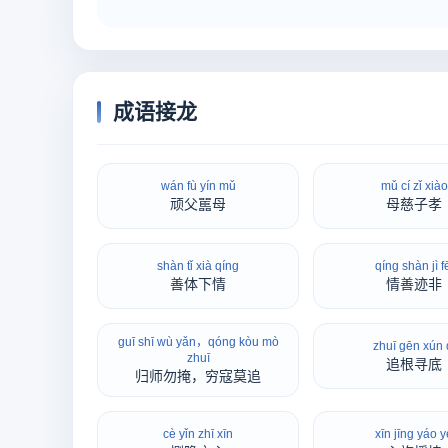
成语接龙
wán fù yín mǔ
mǔ cí zǐ xiào
顽父嚚母
母慈子孝
shàn tǐ xià qíng
qíng shàn jì f
善体下情
情善迹非
guī shī wù yǎn，qóng kòu mò
zhuī gēn xún 
zhuī
追根寻底
归师勿掩，穷寇莫追
cè yǐn zhī xīn
xīn jīng yáo y