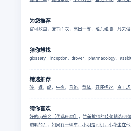
为您推荐
富可敌国
废书而叹
高出一筹
磕头碰脑
凡夫俗
猜你想找
glossary
inception
drover
pharmacology
assid
精选推荐
碗
娓
軪
午夜
马路
载体
开怀畅饮
良工巧
猜你喜欢
好的qq签名【优选66句】
赞美教师的佳句精选64
透明的？
如果有一辆车，小明是司机，小花坐在他