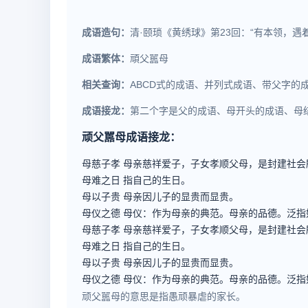
成语造句：
清·颐琐《黄绣球》第23回：“有本领，
成语繁体：
頑父嚚母
相关查询：
ABCD式的成语、并列式成语、带父字的
成语接龙：
第二个字是父的成语、母开头的成语、母
顽父嚚母成语接龙：
母慈子孝
母亲慈祥爱子，子女孝顺父母，是封建社会
母难之日
指自己的生日。
母以子贵
母亲因儿子的显贵而显贵。
母仪之德
母仪：作为母亲的典范。母亲的品德。泛指
母慈子孝
母亲慈祥爱子，子女孝顺父母，是封建社会
母难之日
指自己的生日。
母以子贵
母亲因儿子的显贵而显贵。
母仪之德
母仪：作为母亲的典范。母亲的品德。泛指
顽父嚚母的意思是指愚顽暴虐的家长。