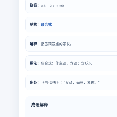
拼音：
wán fù yín mǔ
结构：
联合式
解释：
指愚顽暴虐的家长。
用法：
联合式；作主语、宾语；含贬义
出处：
《书·尧典》：“父顽，母嚚，象傲。”
成语解释