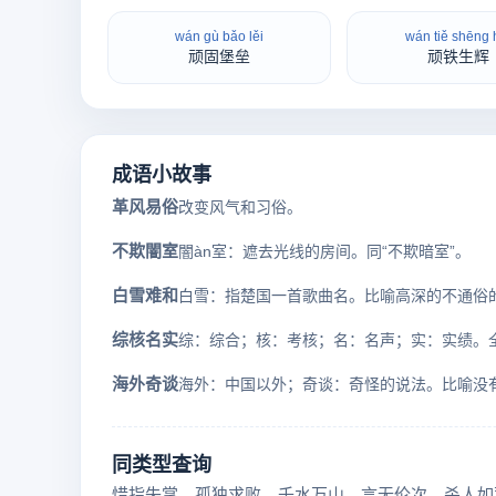
wán gù bǎo lěi
wán tiě shēng 
顽固堡垒
顽铁生辉
成语小故事
革风易俗
改变风气和习俗。
不欺闇室
闇àn室：遮去光线的房间。同“不欺暗室”。
白雪难和
综核名实
海外奇谈
同类型查询
惜指失掌
孤独求败
千水万山
言无伦次
杀人如