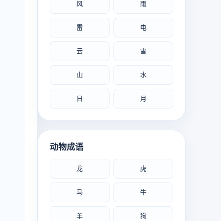
风
雨
雷
电
云
雪
山
水
日
月
动物成语
龙
虎
马
牛
羊
狗