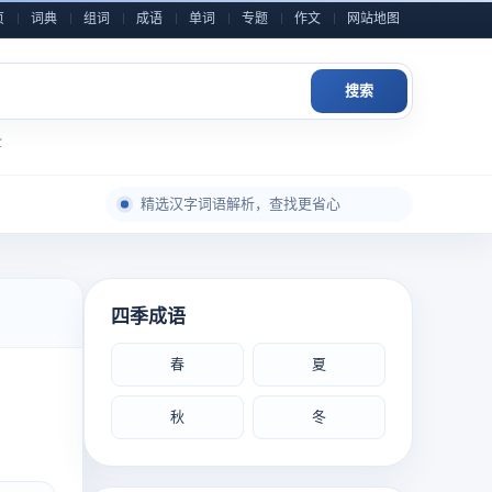
页
词典
组词
成语
单词
专题
作文
网站地图
搜索
全
每日积累一点，表达自然更从容
精选汉字词语解析，查找更省心
成语典故与写作素材，随查随用
近义反义辨析整理，用词表达更准确
小学到高中语文内容，分类检索更高效
四季成语
作文金句和素材灵感，积累写作不发愁
春
夏
每日积累一点，表达自然更从容
秋
冬