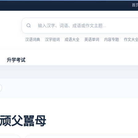
首
汉语词典
汉字组词
成语大全
英语单词
内容专题
作文大
升学考试
顽父嚚母