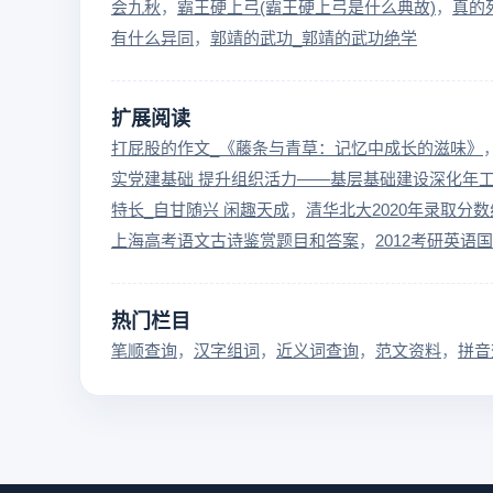
会九秋
霸王硬上弓(霸王硬上弓是什么典故)
真的
有什么异同
郭靖的武功_郭靖的武功绝学
扩展阅读
打屁股的作文_《藤条与青草：记忆中成长的滋味》
实党建基础 提升组织活力——基层基础建设深化年
特长_自甘随兴 闲趣天成
清华北大2020年录取分
上海高考语文古诗鉴赏题目和答案
2012考研英
热门栏目
笔顺查询
汉字组词
近义词查询
范文资料
拼音