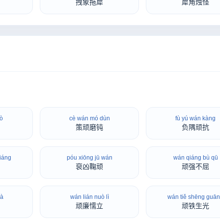
拽象拖犀
犀角烛怪
uò
cè wán mó dùn
fù yú wán kàng
策顽磨钝
负隅顽抗
iáng
póu xiōng jū wán
wán qiáng bù qū
裒凶鞠顽
顽强不屈
uà
wán lián nuò lì
wán tiě shēng guā
顽廉懦立
顽铁生光