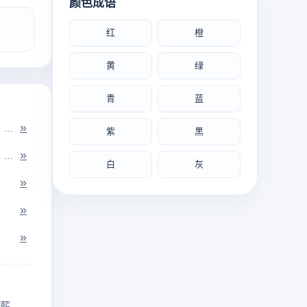
颜色成语
红
橙
黄
绿
青
蓝
»
指刻版刊印书籍。梨枣：旧时刻书多用梨木枣木，古代称书版。
紫
黑
»
掌：用手擘开；蹠：用脚踢。传说华岳本为一山，河神手擘脚踢，将其分开为...
白
灰
»
»
»
薪