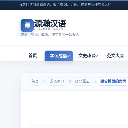
欢迎访问源瀚汉语，聚合查词、组词、成语与写作参考入口
源瀚汉语
源
YUANHAN HANYU
查词、组词、成语、作文参考一站直达
首页
文史趣谈
范文大全
字词成语
首页
成语词典
顽父嚚母
顽父嚚母的意思