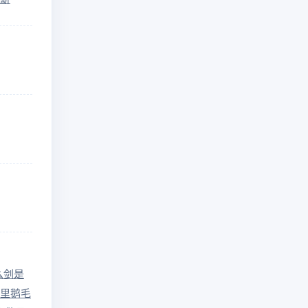
么剑是
里鹅毛