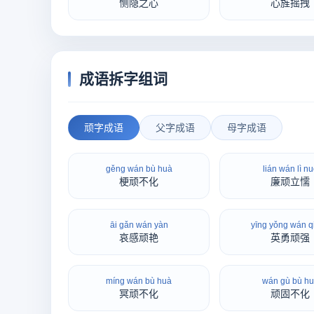
恻隐之心
心旌摇拽
成语拆字组词
顽字成语
父字成语
母字成语
gěng wán bù huà
lián wán lì n
梗顽不化
廉顽立懦
āi gǎn wán yàn
yīng yǒng wán q
哀感顽艳
英勇顽强
míng wán bù huà
wán gù bù h
冥顽不化
顽固不化