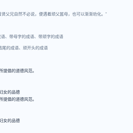
遇着贤父兄自然不必说，便遇着顽父嚚母，也可以渐渐劝化。”
成语、带母字的成语、带顽字的成语
结尾的成语、顽开头的成语
所提倡的道德风范。
妇女的品德
所提倡的道德风范。
妇女的品德