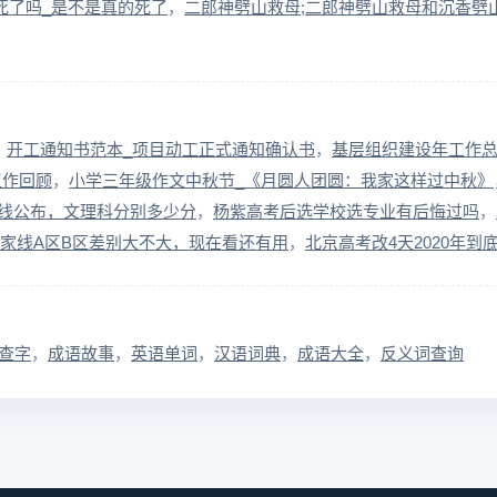
死了吗_是不是真的死了
二郎神劈山救母;二郎神劈山救母和沉香劈
开工通知书范本_项目动工正式通知确认书
基层组织建设年工作总
工作回顾
小学三年级作文中秋节_《月圆人团圆：我家这样过中秋》
数线公布，文理科分别多少分
杨紫高考后选学校选专业有后悔过吗
语国家线A区B区差别大不大，现在看还有用
北京高考改4天2020年到
查字
成语故事
英语单词
汉语词典
成语大全
反义词查询