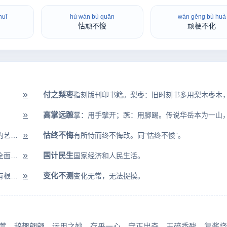
huī
hù wán bù quān
wán gěng bù huà
怙顽不悛
顽梗不化
»
付之梨枣
»
高掌远蹠
»
怙终不悔
白雪：指楚国一首歌曲名。比喻高深的不通俗的艺术。
有所恃而终不悔改。同“怙终不悛”。
»
国计民生
综：综合；核：考核；名：名声；实：实绩。全面考核事物的称说是不是与实...
国家经济和人民生活。
»
变化不测
海外：中国以外；奇谈：奇怪的说法。比喻没有根据的，荒唐的言论或传闻。
变化无常，无法捉摸。
蒿
辞趣翩翩
运用之妙，存乎一心
守正出奇
玉碎香残
复酱烧