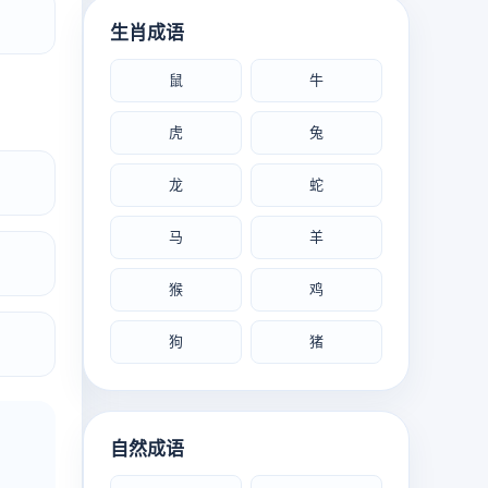
生肖成语
鼠
牛
虎
兔
龙
蛇
马
羊
猴
鸡
狗
猪
自然成语