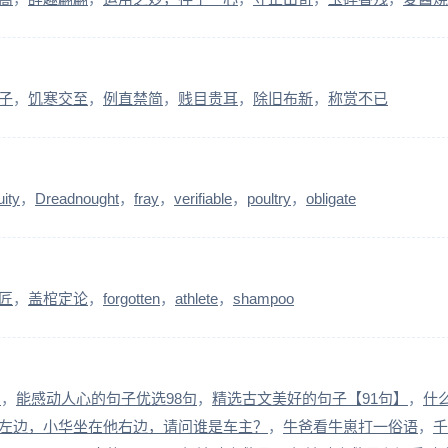
子
饥寒交至
例直禁简
贱目贵耳
除旧布新
称赏不已
uity
Dreadnought
fray
verifiable
poultry
obligate
匠
盖棺定论
forgotten
athlete
shampoo
句
能感动人心的句子优选98句
精选古文美好的句子【91句】
什
左边，小华坐在他右边，请问谁是车主？
牛爸看牛崽打一俗语
千