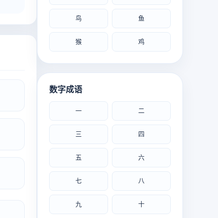
鸟
鱼
猴
鸡
数字成语
一
二
三
四
五
六
七
八
九
十