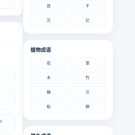
百
千
万
亿
植物成语
花
草
木
竹
梅
兰
松
柳
ng