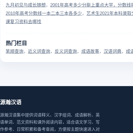
九月初见与成长随想
2001年高考多少分能上重点大学，分数线
2010年高考分数线一本二本三本各多少
艺术生2021年本科录
课复习资料去哪找
热门栏目
笔顺查询
近义词查询
反义词查询
成语故事
汉语词典
成
源瀚汉语
源瀚汉语集中提供词语释义、汉字组词、成语解析、英
语单词、范文资料和课外阅读内容，适合语文学习、写
作参考、日常积累和备考查阅，方便按主题快速进入对