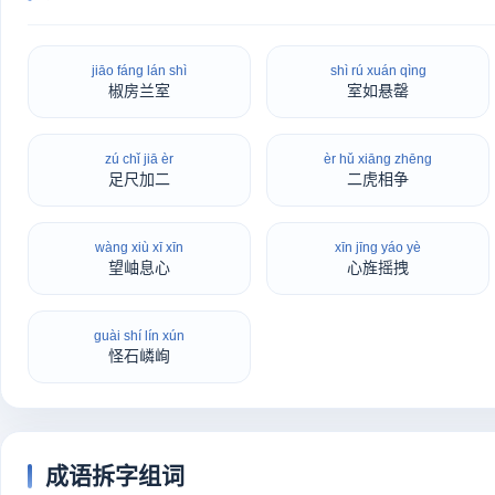
jiāo fáng lán shì
shì rú xuán qìng
椒房兰室
室如悬罄
zú chǐ jiā èr
èr hǔ xiāng zhēng
足尺加二
二虎相争
wàng xiù xī xīn
xīn jīng yáo yè
望岫息心
心旌摇拽
guài shí lín xún
怪石嶙峋
成语拆字组词