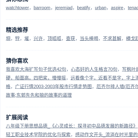
watchtower
barroom
jeremiad
beatify
urban
aspire
tenac
精选推荐
埛
牸
墔
兴许
顶呱呱
查获
当头棒喝
不求甚解
横戈
猜你喜欢
我喜欢大海扩写句子优选42句
心态好的人生格言70句
写枫叶
硬，船面高。四把桨，慢慢摇
远看像个字，近看不是字，字上
格
广证行情2003-2003年股市行情走势图
厄齐尔排人墙(厄齐
故事;东郭先先和狼的故事的道理
扩展阅读
八年级下册思想品德_《心灵成长：探寻初中品德发展的新路径》
轻工职业技术学院的优化与探索
感动作文开头_流淌在时光里