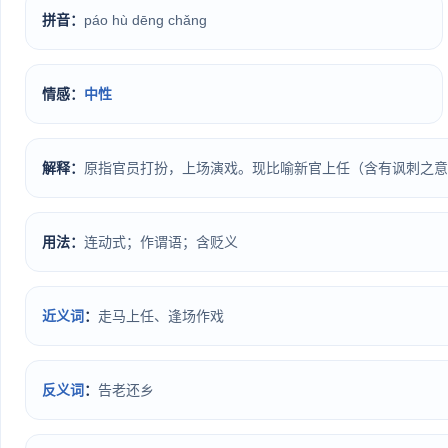
拼音：
páo hù dēng chǎng
情感：
中性
解释：
原指官员打扮，上场演戏。现比喻新官上任（含有讽刺之意
用法：
连动式；作谓语；含贬义
近义词
：
走马上任、逢场作戏
反义词
：
告老还乡