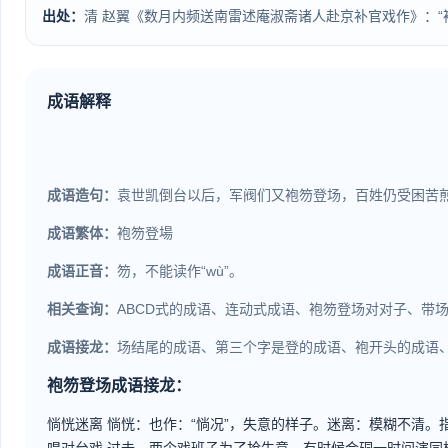
出处：
清 赵翼《数月内频送南雷述庵淑斋诸人赴京补官戏作》：“
成语解释
成语造句：
袁世凯倒台以后，军阀们又袍笏登场，百姓仍受困苦
成语繁体：
袍笏登場
成语正音：
笏，不能读作“wù”。
相关查询：
ABCD式的成语、连动式成语、袍笏登场对对子、带
成语接龙：
场结尾的成语、第三个字是登的成语、袍开头的成语
袍笏登场成语接龙：
惝恍迷离
惝恍：也作：“惝况”，失意的样子。迷离：模糊不清。