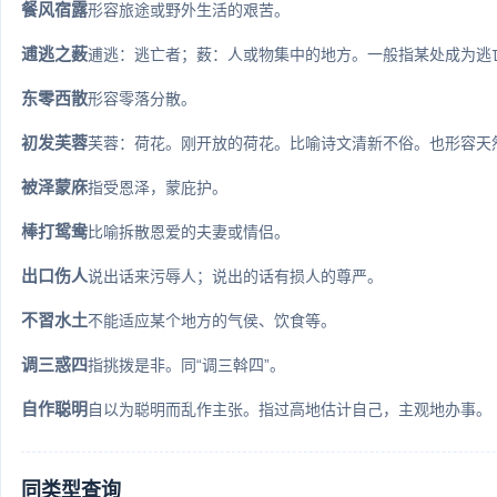
餐风宿露
形容旅途或野外生活的艰苦。
逋逃之薮
逋逃：逃亡者；薮：人或物集中的地方。一般指某处成为逃
东零西散
形容零落分散。
初发芙蓉
芙蓉：荷花。刚开放的荷花。比喻诗文清新不俗。也形容天
被泽蒙庥
指受恩泽，蒙庇护。
棒打鸳鸯
比喻拆散恩爱的夫妻或情侣。
出口伤人
说出话来污辱人；说出的话有损人的尊严。
不習水土
不能适应某个地方的气侯、饮食等。
调三惑四
指挑拨是非。同“调三斡四”。
自作聪明
自以为聪明而乱作主张。指过高地估计自己，主观地办事。
同类型查询