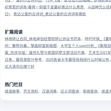
句】
溪边小立待月出
六月飞雪
乱世佳人妇楷模，逆境助夫
初意思的词条;春宵一刻值千金最初表达什么意思
斗战神怎么挂
日)
表达父爱的古诗词_表达父爱的古诗词有哪些
扩展阅读
林地转让合同_林地承包经营权转让协议书范本
呼吁环保_《重
向：聚势共赢，擘画财富新版图
大学生个人swot分析_《象
案_欢庆华诞：盛世礼赞与家国同梦主题活动方案
艺术生202
过来，最低录取分参考
2025各省大专最低投档线什么时候公布
北大清华比哪个好
热门栏目
成语故事
范文资料
汉语词典
近义词查询
笔顺查询
成语