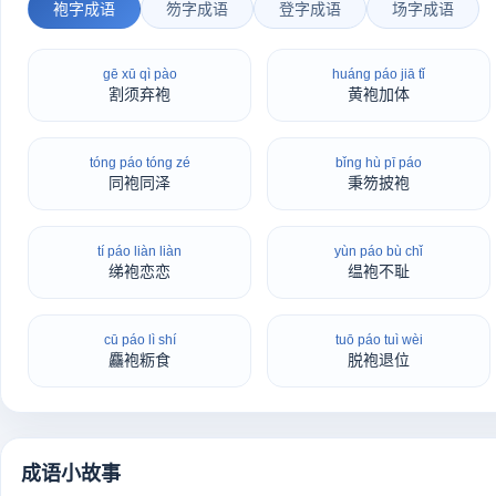
袍字成语
笏字成语
登字成语
场字成语
gē xū qì pào
huáng páo jiā tǐ
割须弃袍
黄袍加体
tóng páo tóng zé
bǐng hù pī páo
同袍同泽
秉笏披袍
tí páo liàn liàn
yùn páo bù chǐ
绨袍恋恋
缊袍不耻
cū páo lì shí
tuō páo tuì wèi
麤袍粝食
脱袍退位
成语小故事