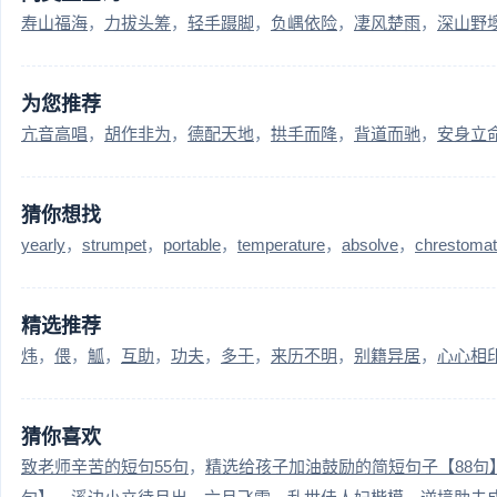
寿山福海
力拔头筹
轻手蹑脚
负嵎依险
凄风楚雨
深山野
为您推荐
亢音高唱
胡作非为
德配天地
拱手而降
背道而驰
安身立
猜你想找
yearly
strumpet
portable
temperature
absolve
chrestoma
精选推荐
炜
偎
觚
互助
功夫
多于
来历不明
别籍异居
心心相
猜你喜欢
致老师辛苦的短句55句
精选给孩子加油鼓励的简短句子【88句