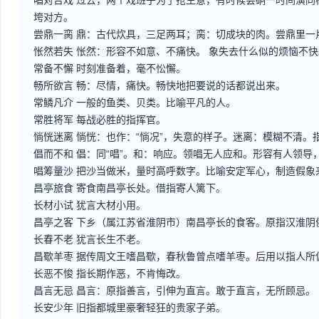
唱对台戏
过去，两个戏班子为了抢生意，有时候会硐一时间演同
垮对方。
尝鼎一脔
鼎：古代炊具，三足两耳；脔：切成块的肉。尝鼎里一
怅然若失
怅然：形容不如意、不痛快。 象失去什么似的烦恼不快
常备不懈
时刻准备着，毫不忪懈。
畅所欲言
畅：尽情，痛快。畅快地把要说的话都说出来。
常鳞凡介
一般的鱼类、贝类。比喻平凡的人。
常胜将军
每战必胜的指挥官。
惝恍迷离
惝恍：也作：“惝况”，失意的样子。迷离：模糊不清。
倡而不和
倡：同“唱”。和：响应。领唱无人应和。形容有人领导
唱筹量沙
把沙当做米，量时高呼数字。比喻安定军心，制造假象
昌亭旅食
寄食南昌亭长处。借指寄人篱下。
长材小试
犹言大材小用。
昌亭之客
下乡（属江苏省淮阴市）南昌亭长的食客。原指汉淮阴
长春不老
犹言长生不老。
昌歜羊枣
据传周文王嗜昌歜，春秋鲁曾点嗜羊枣。后用以指人所
长恶不悛
指长期作恶，不肯悔改。
昌言无忌
昌言：原指善言，引伸为直言。敢于直言，无所顾忌。
长安少年
旧指都城里豪奢轻狂的贵家子弟。