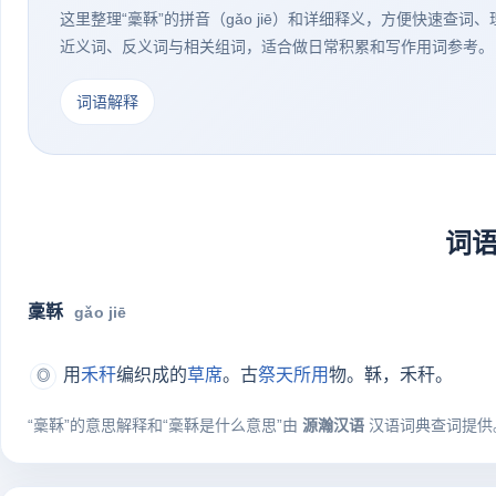
这里整理“稾鞂”的拼音（gǎo jiē）和详细释义，方便快速查词
近义词、反义词与相关组词，适合做日常积累和写作用词参考。
词语解释
词
稾鞂
gǎo jiē
用
禾秆
编织成的
草席
。古
祭天
所用
物。鞂，禾秆。
◎
“稾鞂”的意思解释和“稾鞂是什么意思”由
源瀚汉语
汉语词典查词提供