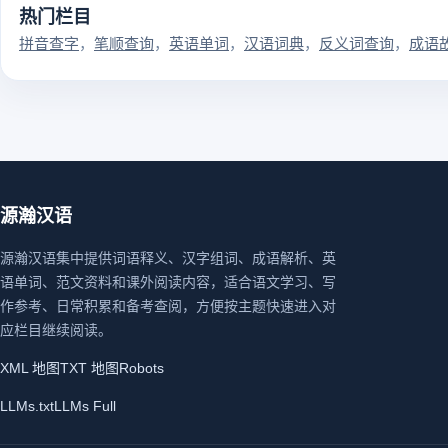
热门栏目
拼音查字
笔顺查询
英语单词
汉语词典
反义词查询
成语
源瀚汉语
源瀚汉语集中提供词语释义、汉字组词、成语解析、英
语单词、范文资料和课外阅读内容，适合语文学习、写
作参考、日常积累和备考查阅，方便按主题快速进入对
应栏目继续阅读。
XML 地图
TXT 地图
Robots
LLMs.txt
LLMs Full