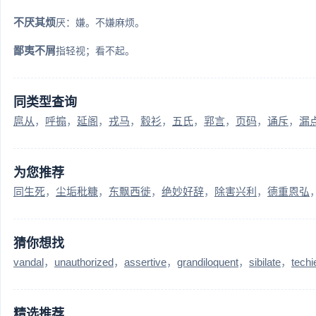
不厌其烦
厌：嫌。不嫌麻烦。
鄙夷不屑
指轻视；看不起。
同类型查询
扈从
呼搧
延阁
戎马
縠衫
五氏
郛言
页码
诵斥
漏
为您推荐
同生死
尘垢秕糠
东飘西徙
绝妙好辞
除害兴利
德重恩弘
猜你想找
vandal
unauthorized
assertive
grandiloquent
sibilate
techi
精选推荐