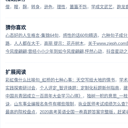
僧
瞍
麹
转身
逊色
理性
簠簋不饬
学成文武艺
跑龙
猜你喜欢
心态好的人生格言-集锦64句
感性的话60句精选
六种句子成分
路
人人都在大干
高丽 提示：花卉树木
关于www.zjeph.co
今风度翩翩;曾经小小少年到如今风度翩翩,怦然心动
抖音星动之
扩展阅读
彩虹像什么比喻句_虹桥的七种心事：天空写给大地的情书
学术
实践探索研讨会
个人评定_智评焕题：定制化标题新创指南
建
中国共青团成立一百周年大会学习心得》
独树一帜的意思_一
诀
山东事业编报名条件有哪些限制
执业医师考试成绩怎么查
最高的院校盘点
2020高考英语全国一卷真题答案完整版，赶紧