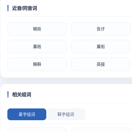
近音/同音词
槁街
告讦
藁秸
藁街
稿鞂
高接
相关组词
稾字组词
鞂字组词