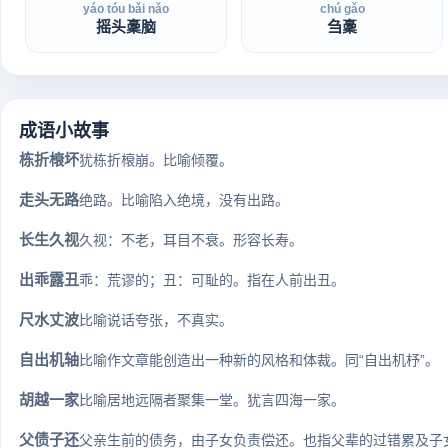
yáo tóu bǎi nǎo
chú gǎo
摇头稾脑
刍稾
成语小故事
栋折榱坏
犹栋折榱崩。比喻倾覆。
走头无路
绝路。比喻陷入绝境，没有出路。
长生久视
久视：不老，耳目不衰。形容长寿。
出乖露丑
乖：荒谬的；丑：可耻的。指在人前出丑。
尺水丈波
比喻说话夸张，不真实。
自出机轴
比喻作文章能创造出一种新的风格和体裁。同“自出机杼”。
胡越一家
比喻居地远隔者聚集一堂。犹言四海一家。
父债子还
父亲生前的债务，由子女负责偿还。也指父辈的过错累及子