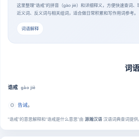
这里整理“诰戒”的拼音（gào jiè）和详细释义，方便快速查词
近义词、反义词与相关组词，适合做日常积累和写作用词参考。
词语解释
词
诰戒
gào jiè
告诫
。
◎
“诰戒”的意思解释和“诰戒是什么意思”由
源瀚汉语
汉语词典查词提供