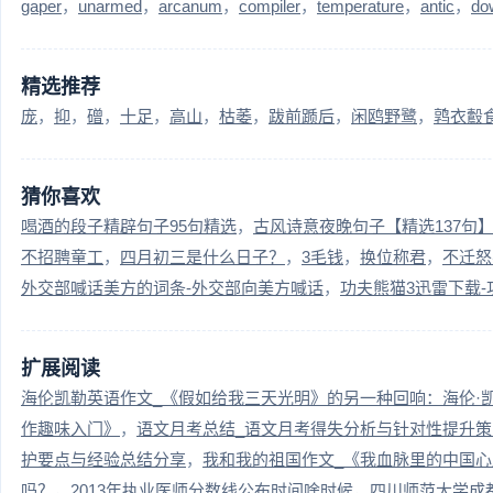
gaper
unarmed
arcanum
compiler
temperature
antic
do
精选推荐
庞
抑
磳
十足
高山
枯萎
跋前踬后
闲鸥野鹭
鹑衣鷇
猜你喜欢
喝酒的段子精辟句子95句精选
古风诗意夜晚句子【精选137句
不招聘童工
四月初三是什么日子？
3毛钱
换位称君
不迁怒
外交部喊话美方的词条-外交部向美方喊话
功夫熊猫3迅雷下载-
扩展阅读
海伦凯勒英语作文_《假如给我三天光明》的另一种回响：海伦·
作趣味入门》
语文月考总结_语文月考得失分析与针对性提升
护要点与经验总结分享
我和我的祖国作文_《我血脉里的中国心
吗？
2013年执业医师分数线公布时间啥时候
四川师范大学成