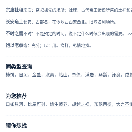
宗庙社稷
宗庙：祭祀祖先的场所；社稷：古代帝王诸侯所祭的土神和谷
长安道上
长安：古都名，在今陕西西安西北。旧喻名利场所。
不时之需
不时：不是预定的时间。说不定什么时候会出现的需要。 >> 
饱以老拳
饱：充分；以：用。痛打，尽情地揍。
同类型查询
柿饼
自习
金盐
淑离
岵山
书僮
浮岩
马鬣
谨身
咸
为您推荐
口如悬河
比屋可封
娇生惯养
胡越之祸
东飘西徙
大言不
猜你想找