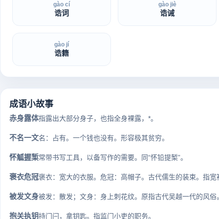
gào cí
gào jiè
诰词
诰诫
gào jí
诰籍
成语小故事
赤身露体
指露出大部分身子，也指全身裸露，*。
不名一文
名：占有。一个钱也没有。形容极其贫穷。
怀觚握椠
常带书写工具，以备写作的需要。同“怀铅提椠”。
褒衣危冠
褒衣：宽大的衣服。危冠：高帽子。古代儒生的装束。指宽
被发文身
被发：散发；文身：身上刺花纹。原指古代吴越一代的风俗。
抱关执钥
持门闩，拿钥匙。指监门小吏的职务。