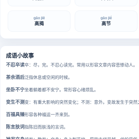
gāo jiē
gāo jié
高揭
高节
成语小故事
不忍卒读
卒：尽，完。不忍心读完。常用以形容文章内容悲惨动人。
茶余酒后
泛指休息或空闲的时候。
坐卧不宁
坐着躺着都不安宁。常形容心绪烦乱。
变生不测
变：有重大影响的突然变化；不测：意外。变故发生于突然
百福具臻
形容各种福运一齐来到。
陈言肤词
指陈旧而肤浅的言词。