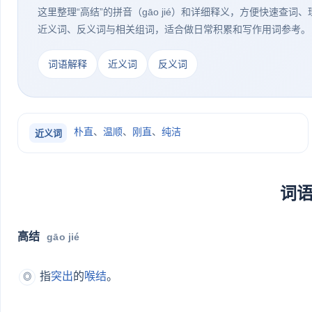
这里整理“高结”的拼音（gāo jié）和详细释义，方便快速查词
近义词、反义词与相关组词，适合做日常积累和写作用词参考。
词语解释
近义词
反义词
朴直
、
温顺
、
刚直
、
纯洁
近义词
词
高结
gāo jié
指
突出
的
喉结
。
◎