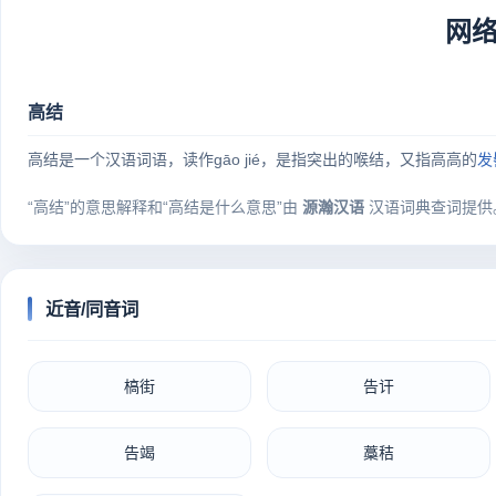
网
高结
高结是一个汉语词语，读作ɡāo jié，是指突出的喉结，又指高高的
发
“高结”的意思解释和“高结是什么意思”由
源瀚汉语
汉语词典查词提供
近音/同音词
槁街
告讦
告竭
藁秸