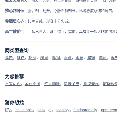
被发文身
被发：散发；文身：身上刺花纹。原指古代吴越一代的风俗。
摧心剖肝
摧：折。剖：划开。心肝断裂剖开。比喻极度悲伤和痛苦。
赤胆忠心
赤：比喻真纯。形容十分忠诚。
高世骇俗
高世：超出世人；骇：惊吓，震惊。具有令一般人吃惊的才能
同类型查询
浮岩
佻达
枢密
覆谳
赎铜
壶蠭
跑马
扈簿
属员
误
为您推荐
不置可否
金石不渝
感人肺肝
简捷了当
多谋善虑
解疑释
猜你想找
jiffy
ineluctable
josh
jot
possibly
fundamentally
appurten