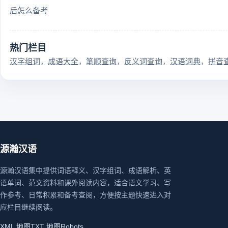
后怎么备考
热门栏目
汉字组词
成语大全
笔顺查询
反义词查询
汉语词典
拼音
源瀚汉语
源瀚汉语集中提供词语释义、汉字组词、成语解析、英
语单词、范文资料和课外阅读内容，适合语文学习、写
作参考、日常积累和备考查阅，方便按主题快速进入对
应栏目继续阅读。
XML 地图
TXT 地图
Robots