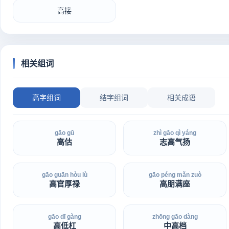
高接
相关组词
高字组词
结字组词
相关成语
gāo gū
zhì gāo qì yáng
高估
志高气扬
gāo guān hòu lù
gāo péng mǎn zuò
高官厚禄
高朋满座
gāo dī gàng
zhōng gāo dàng
高低杠
中高档