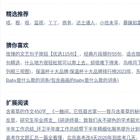
精选推荐
咶
根
咺
监视
丫丫
商务
达士通人
小信未孚
暴躁如
猜你喜欢
玫瑰的文艺句子简短【优选115句】
经典片段摘抄55句
适合旅
句精选
什么地方很轻松就可以爬上去，却很难下得来
鸟啼月
列舰三视图)
保温杯十大品牌;保温杯十大品牌排行榜2023年
Baby是什么歌的词条(包含画画的baby是什么歌的词条)
扩展阅读
含羞草的作文450字_ 《一触间，它低眉合掌——我与含羞草的
反思
研究生毕业感言_《研途终章：致我们永不褪色的学术韶光
半年工作总结_环卫半年度工作总结暨下半年精细化服务提升计划
高考作文题汇总一篇全看懂
北京高考改4天2020年到底考几天