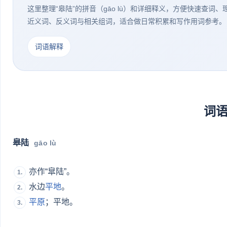
这里整理“皋陆”的拼音（gāo lù）和详细释义，方便快速查词
近义词、反义词与相关组词，适合做日常积累和写作用词参考。
词语解释
词
皋陆
gāo lù
亦作“皐陆”。
1.
水边
平地
。
2.
平原
；平地。
3.