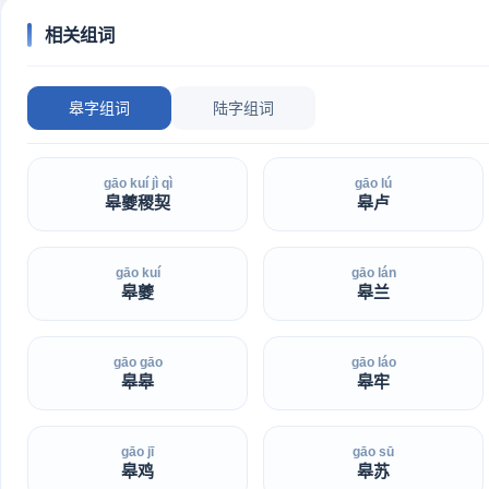
相关组词
皋字组词
陆字组词
gāo kuí jì qì
gāo lú
皋夔稷契
皋卢
gāo kuí
gāo lán
皋夔
皋兰
gāo gāo
gāo láo
皋皋
皋牢
gāo jī
gāo sū
皋鸡
皋苏