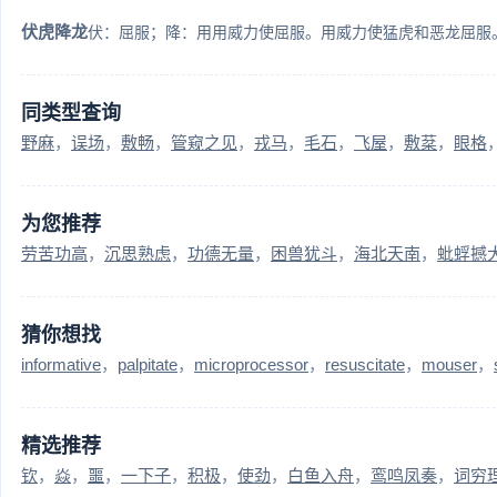
伏虎降龙
伏：屈服；降：用用威力使屈服。用威力使猛虎和恶龙屈服。
同类型查询
野麻
误场
敷畅
管窥之见
戎马
毛石
飞屋
敷棻
眼格
为您推荐
劳苦功高
沉思熟虑
功德无量
困兽犹斗
海北天南
蚍蜉撼
猜你想找
informative
palpitate
microprocessor
resuscitate
mouser
精选推荐
钦
焱
噩
一下子
积极
使劲
白鱼入舟
鸾鸣凤奏
词穷