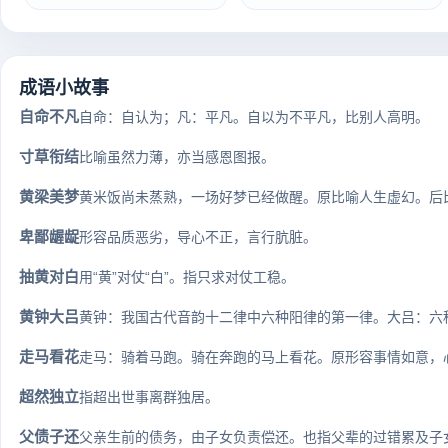
成语小故事
自命不凡
自命：自认为；凡：平凡。自以为不平凡，比别人高明。
寸草衔结
比喻虽然力薄，亦当感恩图报。
黄梁美梦
黄米饭尚未蒸熟，一场好梦已经做醒。原比喻人生虚幻。后比
卑鄙龌龊
形容品质恶劣，导心不正，言行肮脏。
抽黄对白
用“黄”对仗“白”。指只求对仗工稳。
黄钟大吕
黄钟：我国古代音韵十二律中六种阳律的第一律。大吕：六种
走马看花
走马：骑着马跑。骑在奔跑的马上看花。原形容事情如意，心
超然独立
指超出世事离群独居。
父债子还
父亲生前的债务，由子女负责偿还。也指父辈的过错累及子