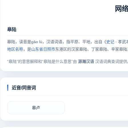
网
皋陆
皋陆，读音是gāo lù，汉语词语，指平原、平地，出自《
史记
· 孝
地区
名称
，是
山东省
日照市
东港区的汉家皋陆、丁家皋陆、辛家皋陆
“皋陆”的意思解释和“皋陆是什么意思”由
源瀚汉语
汉语词典查词提供
近音/同音词
皋卢