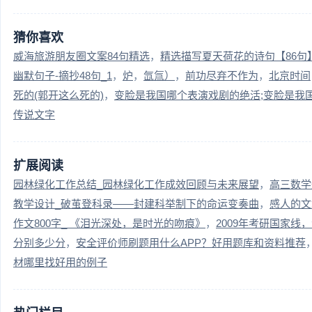
猜你喜欢
威海旅游朋友圈文案84句精选
精选描写夏天荷花的诗句【86句
幽默句子-摘抄48句_1
炉
氙氚）
前功尽弃不作为
北京时间
死的(郭开这么死的)
变脸是我国哪个表演戏剧的绝活;变脸是我
传说文字
扩展阅读
园林绿化工作总结_园林绿化工作成效回顾与未来展望
高三数学
教学设计_破茧登科录——封建科举制下的命运变奏曲
感人的文
作文800字_ 《泪光深处，是时光的吻痕》
2009年考研国家线
分别多少分
安全评价师刷题用什么APP？好用题库和资料推荐
材哪里找好用的例子