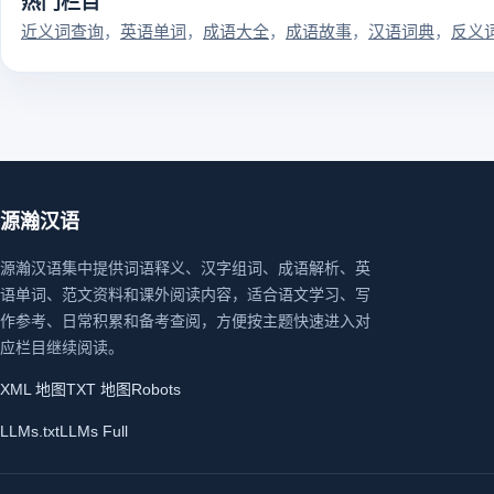
热门栏目
近义词查询
英语单词
成语大全
成语故事
汉语词典
反义
源瀚汉语
源瀚汉语集中提供词语释义、汉字组词、成语解析、英
语单词、范文资料和课外阅读内容，适合语文学习、写
作参考、日常积累和备考查阅，方便按主题快速进入对
应栏目继续阅读。
XML 地图
TXT 地图
Robots
LLMs.txt
LLMs Full