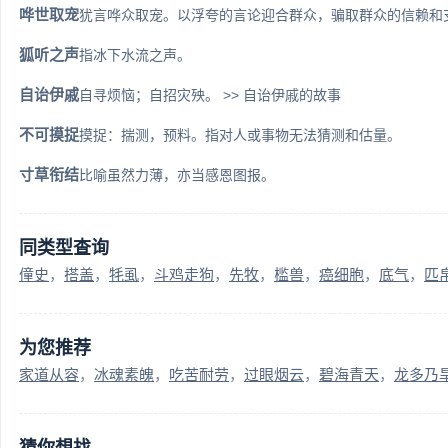
哗世取宠
犹言哗众取宠。以浮夸的言论迎合群众，骗取群众的信赖和
狐听之声
指冰下水流之声。
自诒伊戚
自寻烦恼；自招灾殃。 >> 自诒伊戚的故事
不可摸捉
摸捉：揣测，预料。指对人或事物无法猜测和估量。
寸草衔结
比喻虽然力薄，亦当感恩图报。
同类型查询
僮史
搭盖
牦虱
斗鸡走狗
先牧
槛兽
癌细胞
底气
匹
为您推荐
家道从容
冰魂素魄
吃苦耐劳
过眼烟云
碧海青天
龙多乃