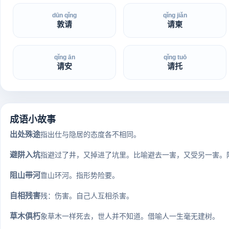
dūn qǐng
qǐng jiǎn
敦请
请柬
qǐng ān
qǐng tuō
请安
请托
成语小故事
出处殊途
指出仕与隐居的态度各不相同。
避阱入坑
指避过了井，又掉进了坑里。比喻避去一害，又受另一害。阱
阻山带河
靠山环河。指形势险要。
自相残害
残：伤害。自己人互相杀害。
草木俱朽
象草木一样死去，世人并不知道。借喻人一生毫无建树。