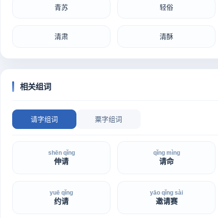
青苏
轻俗
清肃
清酥
相关组词
请字组词
粟字组词
shēn qǐng
qǐng mìng
伸请
请命
yuē qǐng
yāo qǐng sài
约请
邀请赛