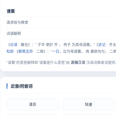
请粟
请求给与粮食
词语解释
《
论语
· 雍也》：“ 子华 使於 齐 ， 冉子 为其母请粟。”《
史记
· 齐
松龄
《
聊斋志异
· 二商》：“
一日
，泣为母请粟。 商 妻欲勿与， 二
“请粟”的意思解释和“请粟是什么意思”由
源瀚汉语
汉语词典查词提供
近音/同音词
清苏
轻速