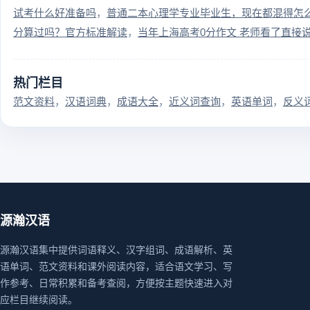
试考什么好准备吗
普通二本心理学专业毕业生，现在都混得怎
分算过吗？官方标准解读
当年上海高考0分作文 老师看了直接
热门栏目
范文资料
汉语词典
成语大全
近义词查询
英语单词
反义
源瀚汉语
源瀚汉语集中提供词语释义、汉字组词、成语解析、英
语单词、范文资料和课外阅读内容，适合语文学习、写
作参考、日常积累和备考查阅，方便按主题快速进入对
应栏目继续阅读。