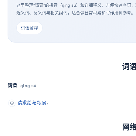
这里整理“请粟”的拼音（qǐng sù）和详细释义，方便快速查
近义词、反义词与相关组词，适合做日常积累和写作用词参考。
词语解释
词
请粟
qǐng sù
请求
给与
粮食
。
◎
网