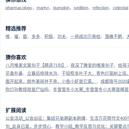
猜你想找
pharmacology
martyr
bumpkin
sedition
refection
celestial
精选推荐
嗲
墔
盾
多多
积极
功夫
一将成功万骨枯
落魄不羁
猜你喜欢
八月唯美文案句子【精选71句】
夜深了晚安的唯美句子
给孩
花香扑鼻
立春后修排水沟
干短杈多叶子大，青色灯笼树上挂
面开起来，颜色美丽并不乖，小鱼小虾是它菜。
成都限号202
吹灯孙教授就是尸仙吗
冬雪雪冬小大寒_冬雪雪冬小大寒是哪首
扩展阅读
公会活动_公会出征：集结兄弟萌副本刷爆
生活万花筒作文40
句_此身已是，步步惊心
教学小结_教学反思与优化：关键要点