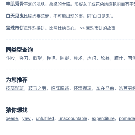
丰肌秀骨
丰润的肌肤，柔嫩的骨骼。形容女子或花朵娇嫩艳丽而有丰韵。
白天见鬼
比喻虚妄荒诞，不可能出现的事。同“白日见鬼”。
宝珠市饼
拿珍珠换饼。比喻杜绝贪心。 >> 宝珠市饼的故事
同类型查询
斗殴
竖刀
照望
槿艳
陋野
算术
虎卣
欣慕
膴仕
苟
为您推荐
按部就班
鞍马之劳
临阵脱逃
怀瑾握瑜
车在马前
皓首穷
猜你想找
geese
yawl
unfulfilled
unaccountable
expenditure
pomade