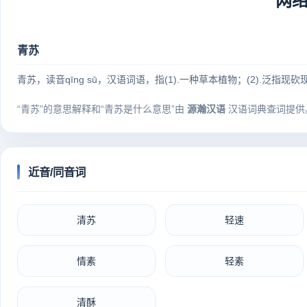
网
青苏
青苏，读音qīng sū，汉语词语，指(1).一种草本植物；(2).泛指现
“青苏”的意思解释和“青苏是什么意思”由
源瀚汉语
汉语词典查词提供
近音/同音词
清苏
轻速
情素
轻素
清酥