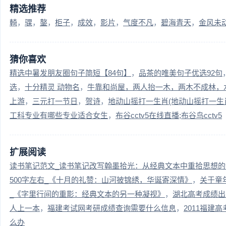
精选推荐
輢
骒
鏊
柜子
成效
影片
气度不凡
碧海青天
金风未
猜你喜欢
精选中暑发朋友圈句子简短【84句】
品茶的唯美句子优选92句
选
十分精灵 动物名
牛靠和尚屋，两人抬一木，两木不成林，
上游
三元打一节日
贺诗
地动山摇打一生肖(地动山摇打一生
工科专业有哪些专业适合女生
布谷cctv5在线直播;布谷鸟cctv5
扩展阅读
读书笔记范文_读书笔记改写翰墨拾光：从经典文本中重拾思想的
500字左右_《十月的礼赞：山河披锦绣，华诞寄深情》
关于童
_《字里行间的重影：经典文本的另一种凝视》
湖北高考成绩出
人上一本
福建考试网考研成绩查询需要什么信息
2011福建
么办