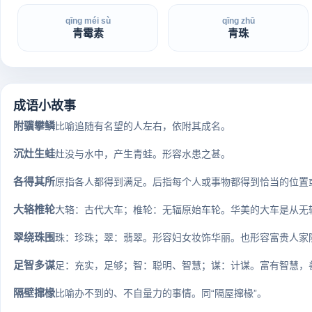
qīng méi sù
qīng zhū
青霉素
青珠
成语小故事
附骥攀鳞
比喻追随有名望的人左右，依附其成名。
沉灶生蛙
灶没与水中，产生青蛙。形容水患之甚。
各得其所
原指各人都得到满足。后指每个人或事物都得到恰当的位置或安排
大辂椎轮
大辂：古代大车；椎轮：无辐原始车轮。华美的大车是从无辐
翠绕珠围
珠：珍珠；翠：翡翠。形容妇女妆饰华丽。也形容富贵人家
足智多谋
足：充实，足够；智：聪明、智慧；谋：计谋。富有智慧，善
隔壁撺椽
比喻办不到的、不自量力的事情。同“隔屋撺椽”。