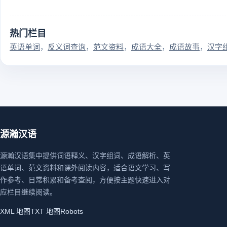
热门栏目
英语单词
反义词查询
范文资料
成语大全
成语故事
汉字
源瀚汉语
源瀚汉语集中提供词语释义、汉字组词、成语解析、英
语单词、范文资料和课外阅读内容，适合语文学习、写
作参考、日常积累和备考查阅，方便按主题快速进入对
应栏目继续阅读。
XML 地图
TXT 地图
Robots