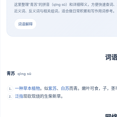
这里整理“青苏”的拼音（qīng sū）和详细释义，方便快速查
近义词、反义词与相关组词，适合做日常积累和写作用词参考。
词语解释
词
青苏
qīng sū
一种
草本植物
。似
紫苏
、
白苏
而青。嫩叶可食，子，茎
1.
泛指
现砍现烧的生柴新草。
2.