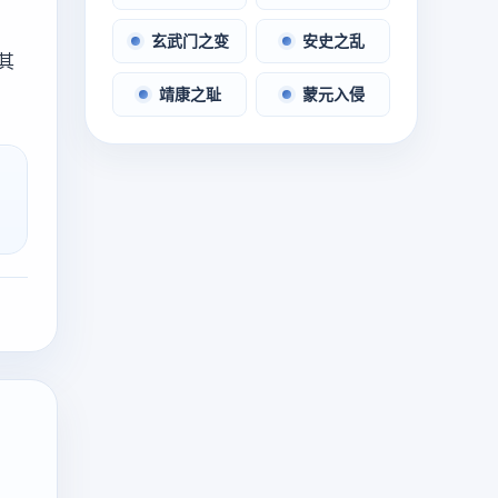
玄武门之变
安史之乱
其
靖康之耻
蒙元入侵