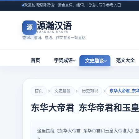
欢迎访问源瀚汉语，聚合查词、组词、成语与写作参考入口
源瀚汉语
源
YUANHAN HANYU
查词、组词、成语、作文参考一站直达
首页
字词成语
范文大全
文史趣谈
首页
文史趣谈
历史知识
东华大帝君_东
东华大帝君_东华帝君和玉
这里围绕《东华大帝君_东华帝君和玉皇大帝谁大》
读。