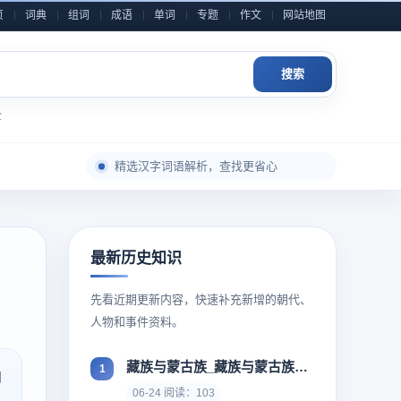
页
词典
组词
成语
单词
专题
作文
网站地图
搜索
全
每日积累一点，表达自然更从容
精选汉字词语解析，查找更省心
成语典故与写作素材，随查随用
近义反义辨析整理，用词表达更准确
小学到高中语文内容，分类检索更高效
最新历史知识
作文金句和素材灵感，积累写作不发愁
先看近期更新内容，快速补充新增的朝代、
每日积累一点，表达自然更从容
人物和事件资料。
藏族与蒙古族_藏族与蒙古族有着相似的基因
阅
06-24 阅读：103