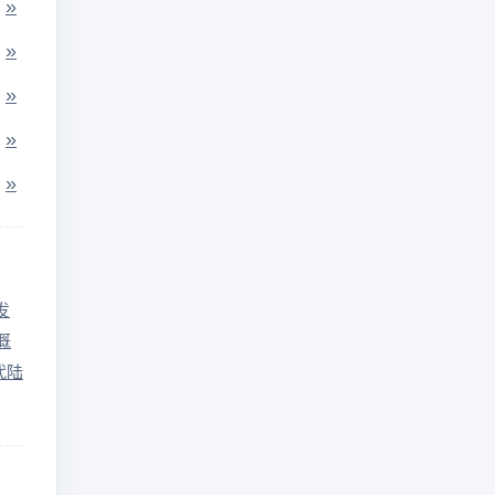
»
»
»
»
»
发
概
代陆