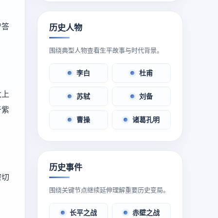
曾答
历史人物
围绕典型人物查看生平故事与时代背景。
李白
杜甫
太上
苏轼
刘备
于紫
曹操
诸葛孔明
历史事件
密切
围绕关键节点继续延伸理解重要历史变局。
长平之战
赤壁之战