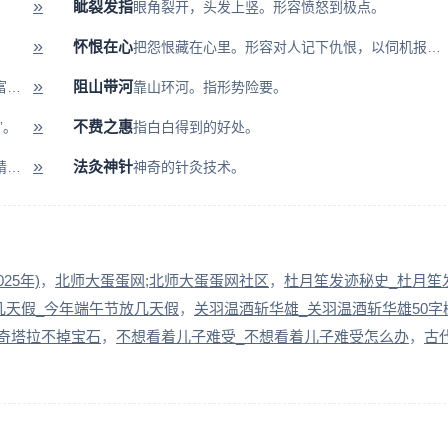
»
眦裂发指
眼角裂开，头发上竖。形容愤怒到极点。
»
怀恨在心
把怨恨藏在心里。形容对人记下仇恨，以伺机报复。
»
阻山带河
①指妇女涂抹脂粉，整容打扮。②喻指诗文的富丽香艳。
靠山环河。指形势险要。
»
不费之惠
”。
指白白得到的好处。
»
法灸神针
渊：深潭。能看清深水中的鱼。比喻为人过于精明。
神奇的针灸技术。
5年)
北师大蛋蛋网;北师大蛋蛋网社区
杜月笙发迹秘史_杜月笙
几天假_今年端午节放几天假
关羽温酒斩华雄_关羽温酒斩华雄50字
女奇塔拉不掉宝石
不想看着儿子难受_不想看着儿子难受怎么办
古