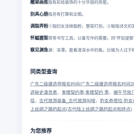
雕梁画栋
指有彩绘装饰的十分华丽的房屋。
别具心肠
指另有打算和企图。
调脂弄粉
怀觚握椠
常带书写工具，以备写作的需要。同“怀铅提椠
察见渊鱼
同类型查询
广东二级建造师报名时间(广东二级建造师报名时间202
迹秘史演员表
鬼楼契约季;鬼楼契约 季
端午节放
括
古代旅游装备_古代旅游叫啥
豹女奇塔拉-豹
上丝绸之路的起点(古代陆上丝绸之路的起点和终点)
为您推荐