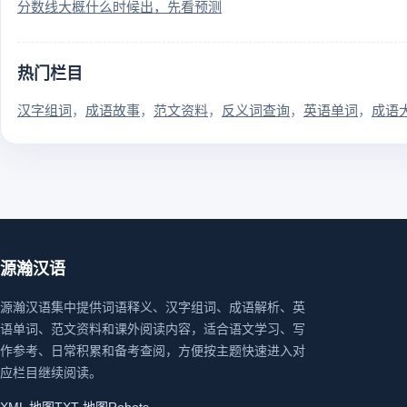
分数线大概什么时候出，先看预测
热门栏目
汉字组词
成语故事
范文资料
反义词查询
英语单词
成语
源瀚汉语
源瀚汉语集中提供词语释义、汉字组词、成语解析、英
语单词、范文资料和课外阅读内容，适合语文学习、写
作参考、日常积累和备考查阅，方便按主题快速进入对
应栏目继续阅读。