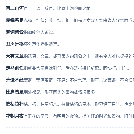
百二山河
百二：以二敌百。比喻山河险固之地。
赤绳系足
赤绳：红绳；系：结、扣。旧指男女双方经由媒人介绍而成亲。 
调词架讼
指调唆他人诉讼。
丑声远播
坏名声传播得很远。
大有文章
指话语、文章、或已表露的现象之中，很有令人难以捉摸的
走马到任
指新委官员急速到任。后亦泛指接任新职。同“走马上任”。
荒诞不经
荒诞：荒唐离奇；不经：不合常理。形容言论荒谬，不合情
比肩皆是
到处都是。形容同类的事物或情况很多。
摧枯拉朽
枯、朽：枯草朽木。摧折枯朽的草木。形容轻而易举。也比喻
花朝月夜
有鲜花的早晨，有明月的夜晚。指美好的时光和景物。旧时也