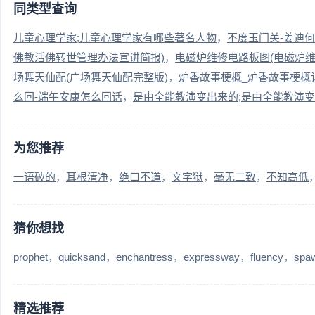
同类型查询
儿童心理学家;儿童心理学家有哪些著名人物
不度玉门关-姜迪
佛教活佛转世管理办法宣讲简报)
电磁炉维修电路板图(电磁炉维
场舞天仙配(广场舞天仙配完整版)
炉香故事梗概_炉香故事梗概
么回-端午安康怎么回话
是由全能教演变出来的;是由全能教演
为您推荐
一语破的
耳根清净
绝口不道
文字狱
毫无二致
不知高低
猜你想找
prophet
quicksand
enchantress
expressway
fluency
spa
精选推荐