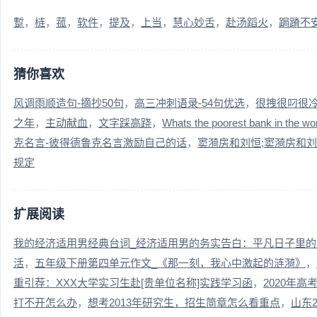
蹔
梿
菰
软件
提及
上当
慧心妙舌
赴汤蹈火
跼蹐不
猜你喜欢
风调雨顺造句-摘抄50句
高三冲刺语录-54句优选
很拽很叼很冷
之年
主动献血
文字踩高跷
Whats the poorest bank in the wo
克名言-彼得德鲁克名言激励自己的话
窦漪房和刘恒;窦漪房和
规定
扩展阅读
我的经济适用男经典台词_经济适用男的务实告白：平凡日子里的
活
五年级下册第四单元作文_《那一刻，我心中激起的涟漪》
重引荐：XXX大学实习生赴[贵单位名称]实践学习函
2020年
打不开怎么办
想考2013年研究生，招生简章怎么看重点
山东