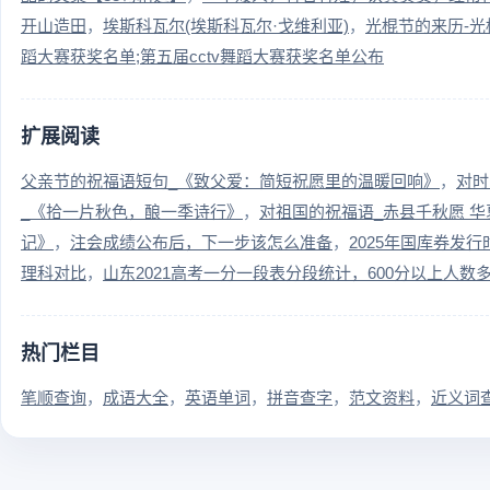
开山造田
埃斯科瓦尔(埃斯科瓦尔·戈维利亚)
光棍节的来历-光
蹈大赛获奖名单;第五届cctv舞蹈大赛获奖名单公布
扩展阅读
父亲节的祝福语短句_《致父爱：简短祝愿里的温暖回响》
对时
_《拾一片秋色，酿一季诗行》
对祖国的祝福语_赤县千秋愿 华
记》
注会成绩公布后，下一步该怎么准备
2025年国库券发
理科对比
山东2021高考一分一段表分段统计，600分以上人数
热门栏目
笔顺查询
成语大全
英语单词
拼音查字
范文资料
近义词