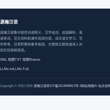
源瀚汉语
源瀚汉语集中提供词语释义、汉字组词、成语解析、英
语单词、范文资料和课外阅读内容，适合语文学习、写
作参考、日常积累和备考查阅，方便按主题快速进入对
应栏目继续阅读。
XML 地图
TXT 地图
Robots
LLMs.txt
LLMs Full
Copyright © 2022-2026
源瀚汉语
苏ICP备2024099913号-3
网站地图
AI 站点说