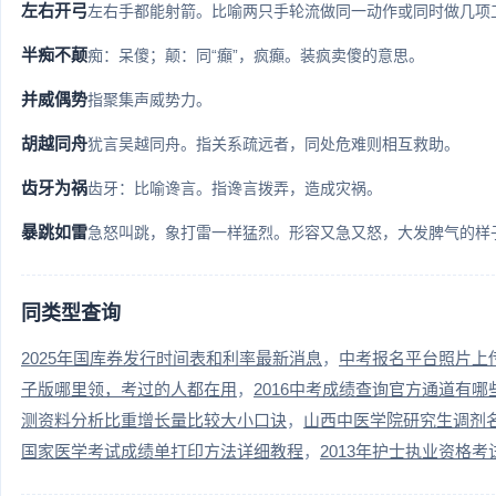
左右开弓
左右手都能射箭。比喻两只手轮流做同一动作或同时做几项工作。
半痴不颠
痴：呆傻；颠：同“癲”，疯癲。装疯卖傻的意思。
并威偶势
指聚集声威势力。
胡越同舟
犹言吴越同舟。指关系疏远者，同处危难则相互救助。
齿牙为祸
齿牙：比喻谗言。指谗言拨弄，造成灾祸。
暴跳如雷
急怒叫跳，象打雷一样猛烈。形容又急又怒，大发脾气的样子。 
同类型查询
2025年国库券发行时间表和利率最新消息
中考报名平台照片上
子版哪里领，考过的人都在用
2016中考成绩查询官方通道有哪
测资料分析比重增长量比较大小口诀
山西中医学院研究生调剂
国家医学考试成绩单打印方法详细教程
2013年护士执业资格