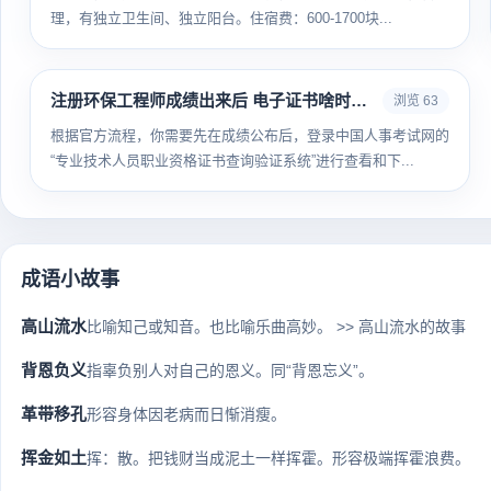
理，有独立卫生间、独立阳台。住宿费：600-1700块...
注册环保工程师成绩出来后 电子证书啥时候能下载
浏览 63
根据官方流程，你需要先在成绩公布后，登录中国人事考试网的
“专业技术人员职业资格证书查询验证系统”进行查看和下...
成语小故事
高山流水
比喻知己或知音。也比喻乐曲高妙。 >> 高山流水的故事
背恩负义
指辜负别人对自己的恩义。同“背恩忘义”。
革带移孔
形容身体因老病而日惭消瘦。
挥金如土
挥：散。把钱财当成泥土一样挥霍。形容极端挥霍浪费。