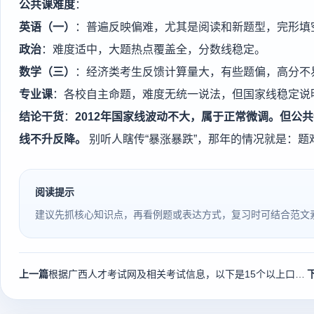
公共课难度
：
英语（一）
：普遍反映偏难，尤其是阅读和新题型，完形填
政治
：难度适中，大题热点覆盖全，分数线稳定。
数学（三）
：经济类考生反馈计算量大，有些题偏，高分不
专业课
：各校自主命题，难度无统一说法，但国家线稳定说
结论干货
：
2012年国家线波动不大，属于正常微调。但公
线不升反降。
别听人瞎传“暴涨暴跌”，那年的情况就是：题
阅读提示
建议先抓核心知识点，再看例题或表达方式，复习时可结合范文
上一篇
根据广西人才考试网及相关考试信息，以下是15个以上口语化、高搜索量的中文长尾词标题，涵盖公务员考试、事业单位、社会工作者、英语等级考试等热门方向：