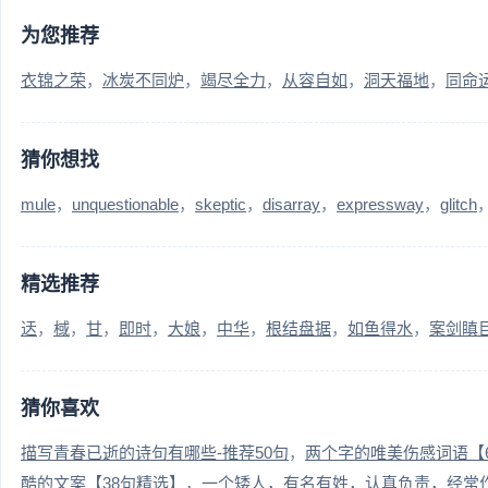
为您推荐
衣锦之荣
冰炭不同炉
竭尽全力
从容自如
洞天福地
同命
猜你想找
mule
unquestionable
skeptic
disarray
expressway
glitch
精选推荐
迗
棫
甘
即时
大娘
中华
根结盘据
如鱼得水
案剑瞋
猜你喜欢
描写青春已逝的诗句有哪些-推荐50句
两个字的唯美伤感词语【
酷的文案【38句精选】
一个矮人，有名有姓，认真负责，经常