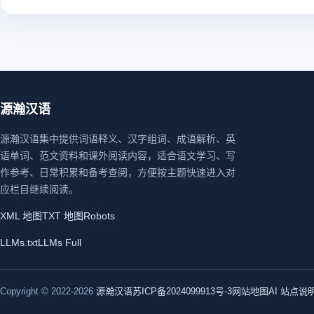
源瀚汉语
源瀚汉语集中提供词语释义、汉字组词、成语解析、英
语单词、范文资料和课外阅读内容，适合语文学习、写
作参考、日常积累和备考查阅，方便按主题快速进入对
应栏目继续阅读。
XML 地图
TXT 地图
Robots
LLMs.txt
LLMs Full
Copyright © 2022-2026
源瀚汉语
苏ICP备2024099913号-3
网站地图
AI 站点说