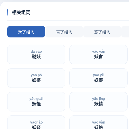
相关组词
妖字组词
言字组词
惑字组词
dá yāo
yāo yán
鞑妖
妖言
yāo pó
yāo yě
妖婆
妖野
yāo guài
yāo jīng
妖怪
妖精
yāor áo
yāo yàn
妖娆
妖艳