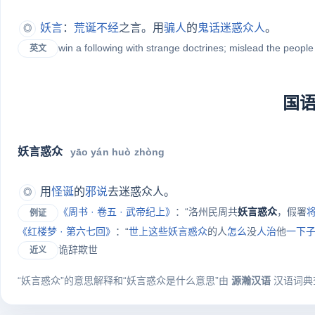
妖言
：
荒诞不经
之言。用
骗人
的
鬼话
迷惑
众人
。
◎
win a following with strange doctrines; mislead the people
英文
国
妖言惑众
yāo yán huò zhòng
用
怪诞
的
邪说
去迷惑众人。
◎
《
周书
· 卷五 · 武帝纪上》
：“洛州民周共
妖言惑众
，假署
例证
《
红楼梦
· 第六七回》
：“
世上
这些
妖言惑众
的人
怎么
没
人治
他
一下
诡辞欺世
近义
“妖言惑众”的意思解释和“妖言惑众是什么意思”由
源瀚汉语
汉语词典