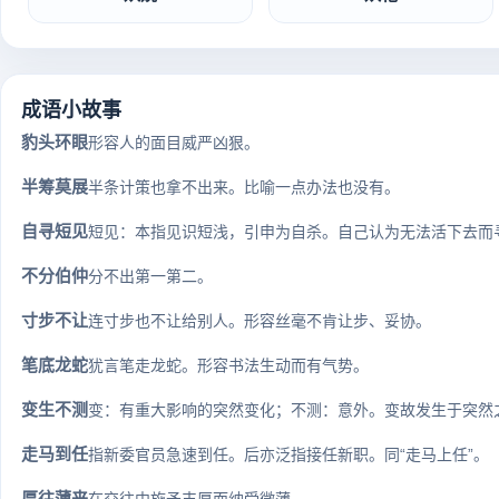
成语小故事
豹头环眼
形容人的面目威严凶狠。
半筹莫展
半条计策也拿不出来。比喻一点办法也没有。
自寻短见
短见：本指见识短浅，引申为自杀。自己认为无法活下去而寻死。
不分伯仲
分不出第一第二。
寸步不让
连寸步也不让给别人。形容丝毫不肯让步、妥协。
笔底龙蛇
犹言笔走龙蛇。形容书法生动而有气势。
变生不测
变：有重大影响的突然变化；不测：意外。变故发生于突然
走马到任
指新委官员急速到任。后亦泛指接任新职。同“走马上任”。
厚往薄来
在交往中施予丰厚而纳受微薄。