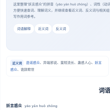
这里整理“妖言惑众”的拼音（yāo yán huò zhòng）、词性
方便快速查词、理解词义，并继续查看近义词、反义词与相关组
写作用词参考。
词语解释
近义词
反义词
造谣惑众
、异端邪说、蜚短流长、蛊惑人心、
妖言
近义词
惑众
、诡辞欺世
词
妖言惑众
yāo yán huò zhòng