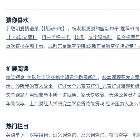
猜你喜欢
郭敬明爱情语录【精选96句】
祝老板发财的幽默句子-推荐51句
【149句文案】
粗一半细一半
枝杈
文字踩高跷
欲穷千里目
真次直播在哪里看
成都东星航空学院;成都东星航空学院能专升
扩展阅读
搞笑短息_笑破肚皮这些搞笑短讯你敢看吗？
校本课程开发方案
示：倾听我的育人故事
灯谜大全元宵节灯谜_元宵灯谜雅趣新编
文总跑题？用现象与本质一讲就通，家长快收藏
天津公务员考
年录取率
上海财经大学研究生学费贷款能贷吗 经济压力大怎么
热门栏目
英语单词
汉字组词
近义词查询
反义词查询
拼音查字
笔