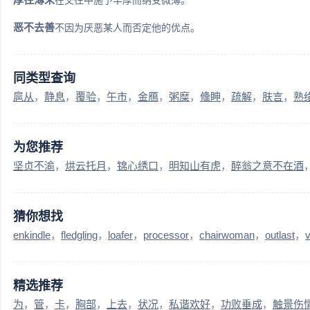
恶不去善
不因为厌恶某人而否定他的优点。
同类型查询
扈从
静息
覆验
午市
金鴈
粥糜
儵眒
疏解
肤言
熟
为您推荐
坚贞不渝
烘云托月
锦心绣口
明知山有虎
醉翁之意不在酒
猜你想找
enkindle
fledgling
loafer
processor
chairwoman
outlast
v
精选推荐
为
管
卡
胸部
上去
状况
私谐欢好
功败垂成
触景伤