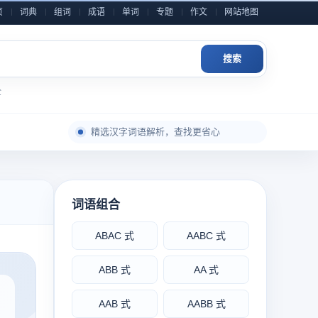
页
词典
组词
成语
单词
专题
作文
网站地图
搜索
全
每日积累一点，表达自然更从容
精选汉字词语解析，查找更省心
成语典故与写作素材，随查随用
近义反义辨析整理，用词表达更准确
小学到高中语文内容，分类检索更高效
词语组合
作文金句和素材灵感，积累写作不发愁
ABAC 式
AABC 式
每日积累一点，表达自然更从容
ABB 式
AA 式
AAB 式
AABB 式