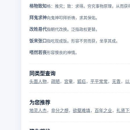
格物致知
拜鬼求神
向鬼神叩拜祈祷，求其保佑。
改姓易代
指朝代改换。泛指政权更替。
饭来张口
指吃现成饭。形容不劳而获，坐享其成。
嗒然若丧
形容懊丧的神情。
同类型查询
头面人物
疏陋
宫童
狐疝
平平常常
无眚
以
为您推荐
地灵人杰
非分之想
欲壑难填
百年之业
礼贤下