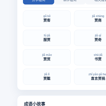
gǔ kè
jiǎ shāng
贾客
贾商
fú jiǎ
jiǎ qí
服贾
贾奇
jiǎ mào
shū jiǎ
贾贸
书贾
jiǎ lì
zhí yán gǔ h
贾盭
直言贾祸
成语小故事