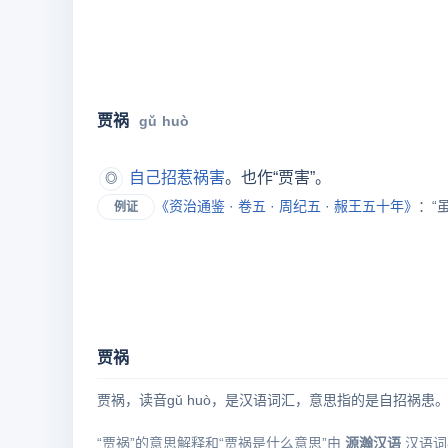
贾祸
gǔ huò
自己
招惹
祸害
。也作“贾害”。
◎
《
资治通鉴
· 卷五 · 周纪五 · 赧王五十年》
：“
例证
贾祸
贾祸，读音gǔ huò，是汉语词汇，意思指的是自招祸患
“贾祸”的意思解释和“贾祸是什么意思”由
源瀚汉语
汉语词