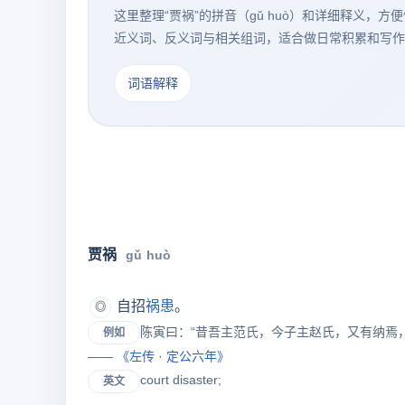
这里整理“贾祸”的拼音（gǔ huò）和详细释义，
近义词、反义词与相关组词，适合做日常积累和写作
词语解释
贾祸
gǔ huò
自招
祸患
。
◎
陈寅曰：“昔吾主范氏，今子主赵氏，又有纳焉
例如
——
《
左传
· 定公六年》
court disaster;
英文