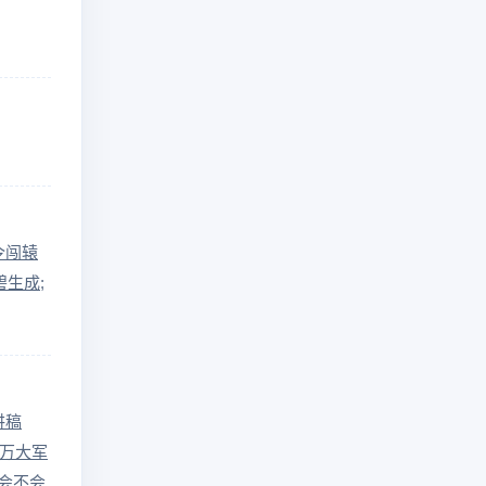
令闯辕
碧生成;
讲稿
万大军
会不会