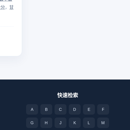
费分
甘
快速检索
A
B
C
D
E
F
G
H
J
K
L
M