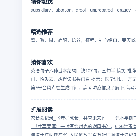
猜你想找
subsidiary
abortion
drool
unprepared
craggy
精选推荐
磛
噭
惏
简陋
培养
征程
锦心绣口
哭天喊
猜你喜欢
英语句子六种基本结构口诀107句
三句半 搞笑-推荐
门
怕失去
想得读书头已白 提示：医学词语
万
第9号台风卢碧生成时间
高考防疫信息了解下;高考
扩展阅读
家长会记录_《守护成长，共育未来》——记本学期
_《寸草春晖：一封写给时光的谢恩书》
6.26禁
横渡长江阅读答案_人民解放军百万雄师强渡长江纪