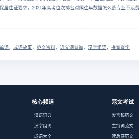
保居住证要求
2021年高考位次排名对照往年数据怎么选专业不浪
单词
成语故事
范文资料
近义词查询
汉字组词
拼音查字
核心频道
范文考试
汉语词典
发言稿范文
汉字组词
主持词范文
成语大全
读后感范文