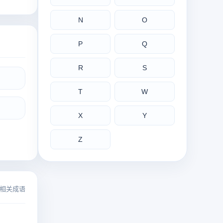
N
O
P
Q
R
S
T
W
X
Y
Z
相关成语