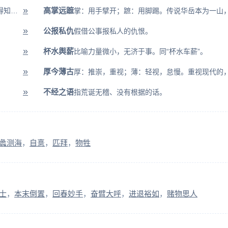
»
高掌远蹠
格：推究；致：求得。穷究事物原理，从而获得知识。
»
公报私仇
假借公事报私人的仇恨。
»
杯水舆薪
比喻力量微小，无济于事。同“杯水车薪”。
»
厚今薄古
»
不经之语
指荒诞无稽、没有根据的话。
蠡测海
自憙
匹拜
物牲
士
本末倒置
回春妙手
奋臂大呼
进退裕如
赌物思人