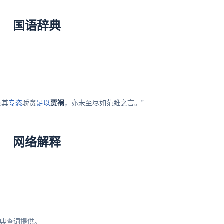
国语辞典
虽其
专恣
骄贪
足以
贾祸
，亦未至尽如范雎之言。”
网络解释
。
典查词提供。