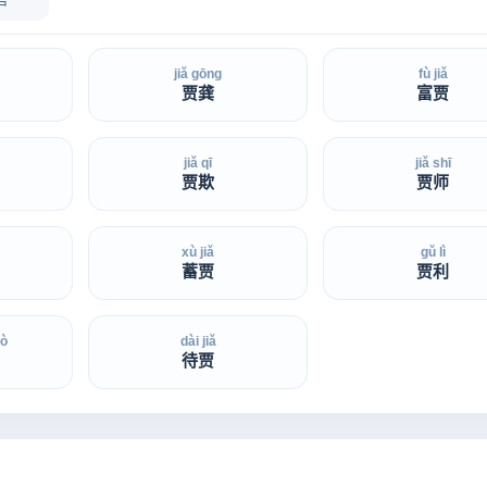
jiǎ gōng
fù jiǎ
贾龚
富贾
jiǎ qī
jiǎ shī
贾欺
贾师
xù jiǎ
gǔ lì
蓄贾
贾利
uò
dài jiǎ
待贾