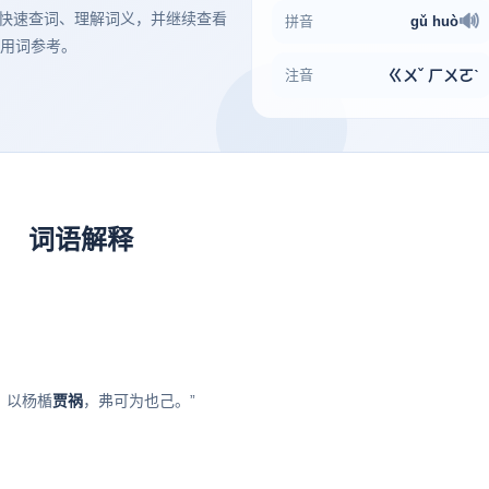
方便快速查词、理解词义，并继续查看
🔊
拼音
gǔ
huò
用词参考。
注音
ㄍㄨˇ ㄏㄨㄛˋ
词语解释
，以杨楯
贾祸
，弗可为也己。”