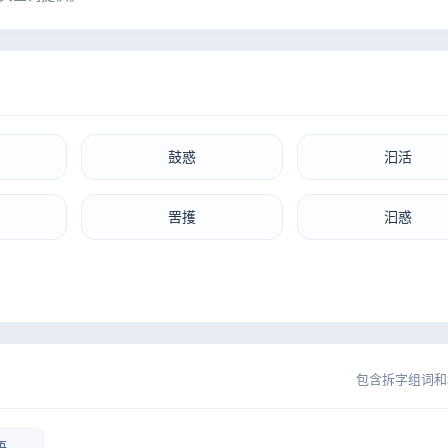
鼓惑
汩活
罟擭
汩惑
包含拆字组词和
语