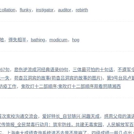
collation
flunky
instigator
auditor
rebirth
地
得失相半
bathing
modicum
hog
67句
悲伤逆流成河经典语录69句
三体最可怕的十句话
不遵军
无一失
苟杳吕洞宾的故事(苟杳吕洞宾的故事的图片)
第9号台风卢
防疫工作
鬼吹灯十二部顺序;鬼吹灯十二部顺序观看怒晴湘西
首次家校沟通交流会
爱好特长_自甘随兴 闲趣天成
感恩父母的演
毒宣传简报_全民禁毒行动月：筑牢防线，共建无毒家园
人民解放军百
实
上海电大成绩查询系统进不去是不是崩了
四级成绩一般几点出 