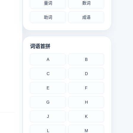
量词
数词
助词
成语
词语首拼
A
B
C
D
E
F
G
H
J
K
L
M