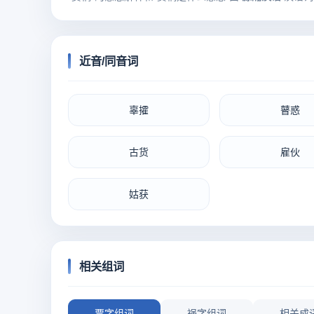
近音/同音词
辜攉
瞽惑
古货
雇伙
姑获
相关组词
贾字组词
祸字组词
相关成