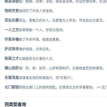
粗茶淡饭
粗：粗糙、简单；淡饭：指饭菜简单。形容饮食简单，生活
饱经世变
指经历了许多人世变故。
苌弘化碧
苌弘：周敬王的夫人，后蒙冤为人所杀，传说血化为碧玉。 >>
一人之交
亲密得象一个人。形容交情深。
作恶多端
做了许多坏事。指罪恶累累。
护过饰非
掩护错误、文饰过失。
栋梁之才
比喻能担当大事的人才。
摧心剖肝
摧：折。剖：划开。心肝断裂剖开。比喻极度悲伤和痛苦。
东窗消息
指谋害忠良的阴谋诡计。同“东窗计”。
北门锁钥
原指北城门上的锁和钥匙。后借指北方的军事要地。 >> 北
同类型查询