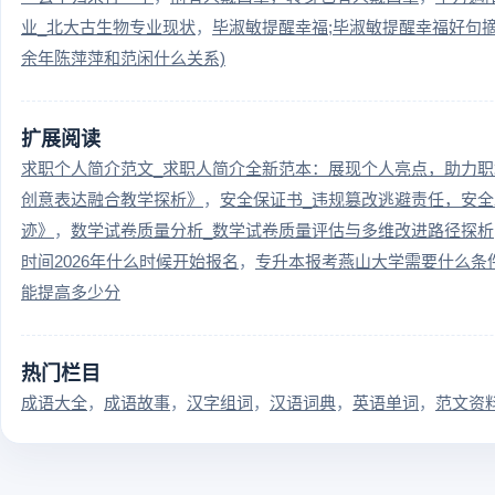
业_北大古生物专业现状
毕淑敏提醒幸福;毕淑敏提醒幸福好句
余年陈萍萍和范闲什么关系)
扩展阅读
求职个人简介范文_求职人简介全新范本：展现个人亮点，助力职
创意表达融合教学探析》
安全保证书_违规篡改逃避责任，安
迹》
数学试卷质量分析_数学试卷质量评估与多维改进路径探析
时间2026年什么时候开始报名
专升本报考燕山大学需要什么条
能提高多少分
热门栏目
成语大全
成语故事
汉字组词
汉语词典
英语单词
范文资