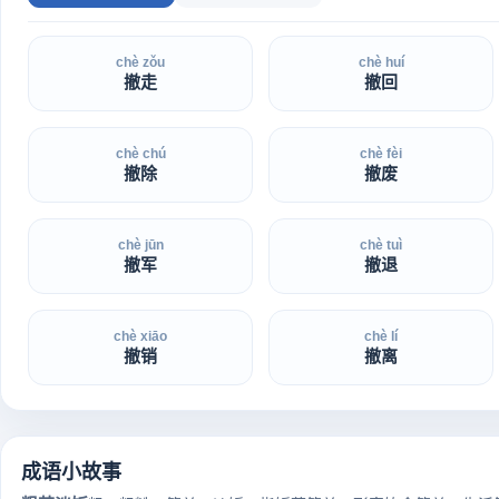
chè zǒu
chè huí
撤走
撤回
chè chú
chè fèi
撤除
撤废
chè jūn
chè tuì
撤军
撤退
chè xiāo
chè lí
撤销
撤离
成语小故事