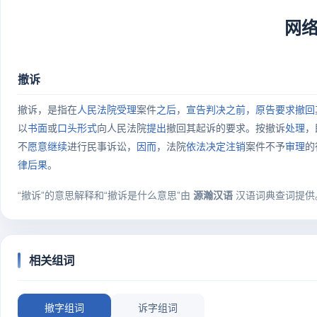
网
撤诉
撤诉，是指在
人民法院
受理
案件
之后
，
宣告
判决
之前
，
原告
要求
撤回
以
书面
或
口头
形式
向人民法院
提出
撤回其起诉的要求。按撤诉
处理
，
不
愿意
继续
进行民事诉讼，
因而
，法院
依法
决定
注销
案件不予
审理
的
律
后果
。
“撤诉”的意思解释和“撤诉是什么意思”由
源瀚汉语
汉语词典查词提供
相关组词
撤字组词
诉字组词