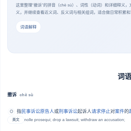
这里整理“撤诉”的拼音（chè sù）、词性（动词）和详细释义
义，并继续查看近义词、反义词与相关组词，适合做日常积累和
词语解释
词
撤诉
chè sù
指
民事诉讼
原告人
或
刑事诉讼
起诉人
请求
停止
对
案件
的
◎
nolle prosequi; drop a lawsuit; withdraw an accusation;
英文