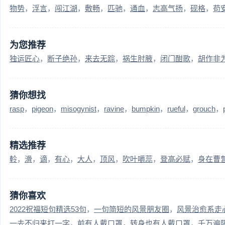
物势
浮言
闯江湖
敷畅
匹驰
通血
志高气扬
砚格
苟
为您推荐
独运匠心
断子绝孙
来去无踪
祸生肘腋
闭门酣歌
胡作非
猜你想找
rasp
pigeon
misogynist
ravine
bumpkin
rueful
grouch
精选推荐
軨
滑
谪
有心
大人
顶风
吹叶嚼蕊
登高必赋
身在曹
猜你喜欢
2022祝福短句精选53句
一句简短的风景朋友圈
风景治愈系走心
一去不归来打一字
前有人戴口罩，转身也有人戴口罩
千万遍