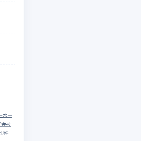
在水一
就会被
印件