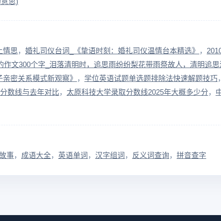
意思)
土情思
婚礼司仪台词_《挚语时刻：婚礼司仪温情台本精选》
20
的作文300个字_泪落清明时，追思雨纷纷梨花带雨祭故人，清明追思
子亲密关系模式新观察》
学位英语试题单选题排除法快速解题技巧
取分数线与去年对比
太原科技大学录取分数线2025年大概多少分
故事
成语大全
英语单词
汉字组词
反义词查询
拼音查字