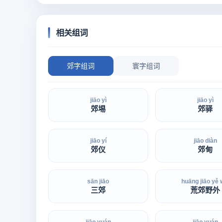
相关组词
郊字组词
寰字组词
jiāo yì
jiāo yì
郊埸
郊驿
jiāo yí
jiāo diàn
郊仪
郊甸
sān jiāo
huāng jiāo yě 
三郊
荒郊野外