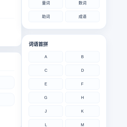
量词
数词
助词
成语
词语首拼
A
B
C
D
E
F
G
H
J
K
L
M