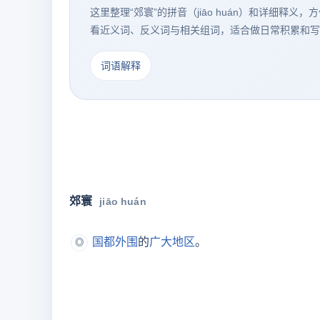
这里整理“郊寰”的拼音（jiāo huán）和详细释
看近义词、反义词与相关组词，适合做日常积累和写
词语解释
郊寰
jiāo huán
国都
外围
的
广大
地区
。
◎