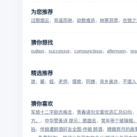
为您推荐
过眼烟云
背道而驰
劫数难逃
林寒洞肃
衣锦之
猜你想找
outlast
successor
compunctious
afternoon
gra
精选推荐
谠
觺
蛭
老师
摸索
阿姨
背乡离井
不堪入
猜你喜欢
军旅十二字励志格言
青春语句文案优选汇总63句
方。
中华赞美诗 提示：歌曲名
常年带个玻璃帽
拍
伴娘遭醉酒好友全图-伴娘 醉酒
嫦娥奔月的故事