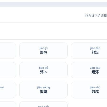
包含拆字组词和
jiāo yì
jiāo tán
郊邑
郊坛
jiāo bǔ
yān jiāo
郊卜
烟郊
wài
jiāo wàng
jiāo shù
郊望
郊戍