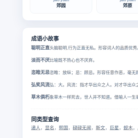
jiāo yuán
jiāo yuán
郊园
郊原
成语小故事
聪明正直
头脑聪明,行为正直无私。形容词人的品质优秀
淡而不厌
比喻既不热心也不厌弃。
恣睢无忌
恣睢：放纵；忌：顾忌。形容任意作恶，毫无
弘奖风流
草木俱朽
同类型查询
递人
显名
熙国
碌碌无闻
新文
巨星
蚬木