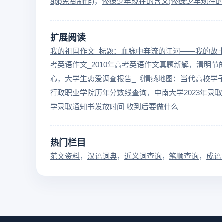
app免费制作)
惨绿少年现在的含义(惨绿少年现在的
扩展阅读
我的祖国作文_标题：血脉中奔流的江河——我的故
考英语作文_2010年高考英语作文真题新解
清明节
心
大学生恋爱调查报告_《情感地图：当代高校学
行政职业学院历年分数线查询
中南大学2023年录
学录取通知书发放时间 收到后要做什么
热门栏目
范文资料
汉语词典
近义词查询
笔顺查询
成语