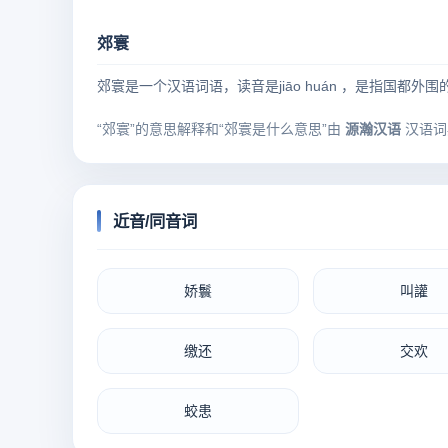
郊寰
郊寰是一个汉语词语，读音是jiāo huán ，是指国都外
“郊寰”的意思解释和“郊寰是什么意思”由
源瀚汉语
汉语词
近音/同音词
娇鬟
叫讙
缴还
交欢
蛟患