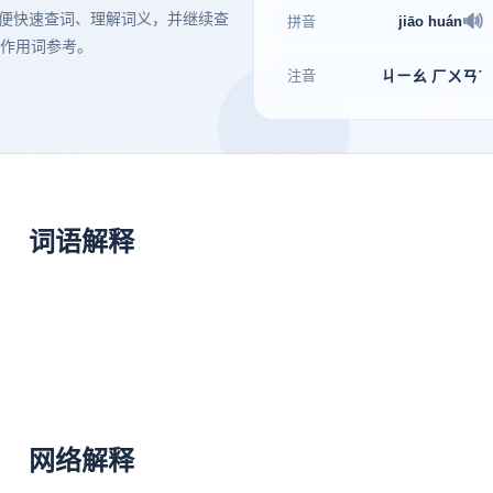
义，方便快速查词、理解词义，并继续查
🔊
拼音
jiāo
huán
作用词参考。
注音
ㄐㄧㄠ ㄏㄨㄢˊ
词语解释
网络解释