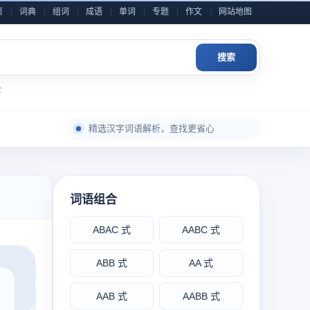
页
词典
组词
成语
单词
专题
作文
网站地图
搜索
全
每日积累一点，表达自然更从容
精选汉字词语解析，查找更省心
成语典故与写作素材，随查随用
近义反义辨析整理，用词表达更准确
小学到高中语文内容，分类检索更高效
词语组合
作文金句和素材灵感，积累写作不发愁
ABAC 式
AABC 式
每日积累一点，表达自然更从容
ABB 式
AA 式
AAB 式
AABB 式