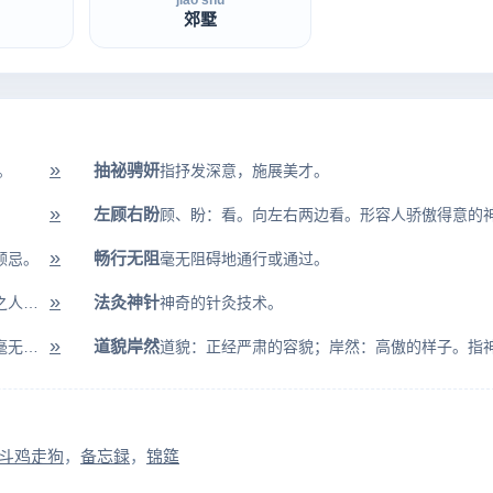
jiāo shù
郊墅
»
抽祕骋妍
。
指抒发深意，施展美才。
»
左顾右盼
»
畅行无阻
顾忌。
毫无阻碍地通行或通过。
»
法灸神针
弘：大。风流：指才华出众之人。对才华出众之人大加奖赏；或大量任用人才...
神奇的针灸技术。
»
道貌岸然
象草木一样死去，世人并不知道。借喻人一生毫无建树。
斗鸡走狗
备忘録
锦筵