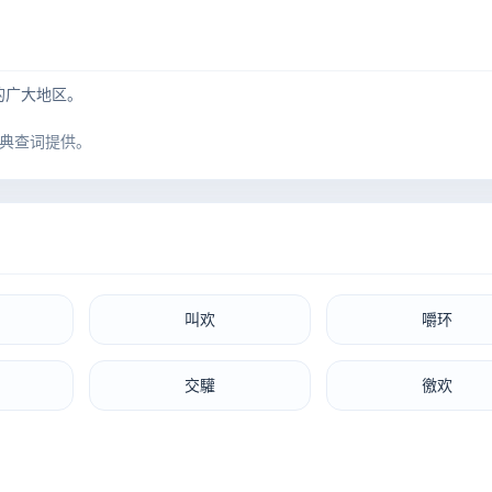
围的广大地区。
典查词提供。
叫欢
嚼环
交驩
徼欢