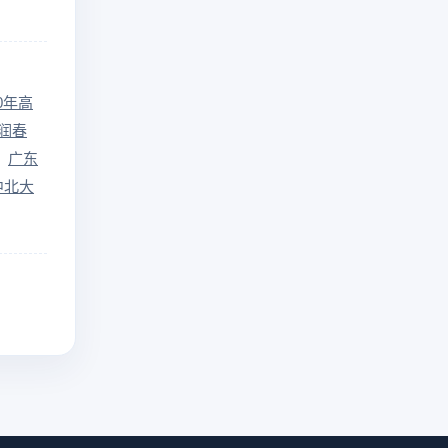
10年高
润春
广东
中北大