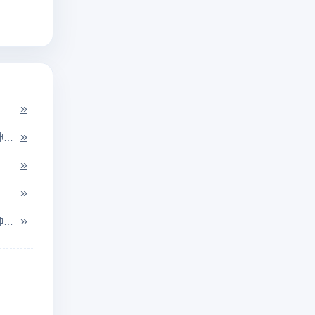
»
»
顾、盼：看。向左右两边看。形容人骄傲得意的神情。
»
»
»
道貌：正经严肃的容貌；岸然：高傲的样子。指神态严肃，一本正经的样子。