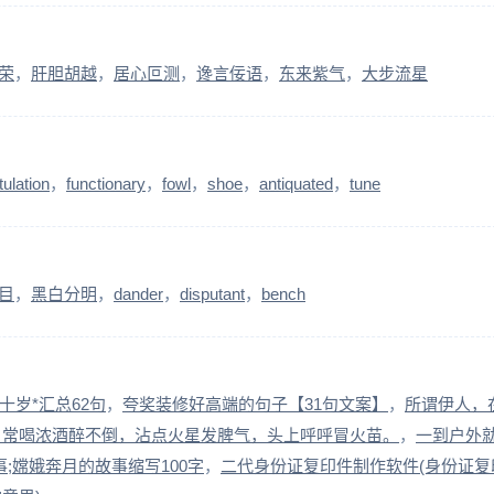
荣
肝胆胡越
居心叵测
谗言佞语
东来紫气
大步流星
tulation
functionary
fowl
shoe
antiquated
tune
目
黑白分明
dander
disputant
bench
十岁*汇总62句
夸奖装修好高端的句子【31句文案】
所谓伊人，
，常喝浓酒醉不倒，沾点火星发脾气，头上呼呼冒火苗。
一到户外
;嫦娥奔月的故事缩写100字
二代身份证复印件制作软件(身份证复