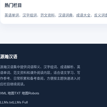
热门栏目
英语单词
汉字组词
范文资料
汉语词典
成语大全
反义词
源瀚汉语
源瀚汉语集中提供词语释义、汉字组词、成语解析、英
语单词、范文资料和课外阅读内容，适合语文学习、写
作参考、日常积累和备考查阅，方便按主题快速进入对
应栏目继续阅读。
XML 地图
TXT 地图
Robots
LLMs.txt
LLMs Full