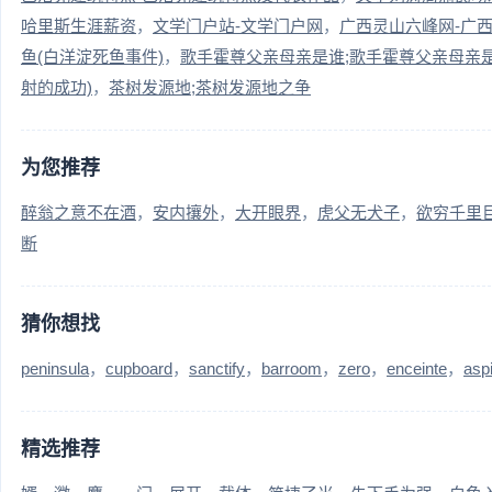
哈里斯生涯薪资
文学门户站-文学门户网
广西灵山六峰网-广
鱼(白洋淀死鱼事件)
歌手霍尊父亲母亲是谁;歌手霍尊父亲母亲
射的成功)
茶树发源地;茶树发源地之争
为您推荐
醉翁之意不在酒
安内攘外
大开眼界
虎父无犬子
欲穷千里
断
猜你想找
peninsula
cupboard
sanctify
barroom
zero
enceinte
asp
精选推荐