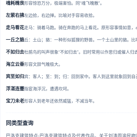
魂耗魄丧
形容惊恐万分，极端害怕。同“魂飞魄散”。
左萦右拂
左边拾，右边掸。比喻对手容易收拾。
走马看花
走马：骑着马跑。骑在奔跑的马上看花。原形容事情如意，心
一丘之貉
丘：土山；貉：一种形似狐狸的野兽。一个土山里的貉。比喻
不如归去
杜鹃鸟的叫声很象“不如归去”。旧时常用以作思归或催人归去之
海立云垂
形容文辞气魄极大。
宾至如归
宾：客人；至：到；归：回到家中。客人到这里就象回到自己
浮湛连蹇
指宦海浮沉，遭遇坎坷。
宝刀未老
形容人到老年还依然威猛，不减当年。
同类型查询
巴洛克建筑特点-巴洛克建筑特点及代表作品
关于刘涛周渝民吻