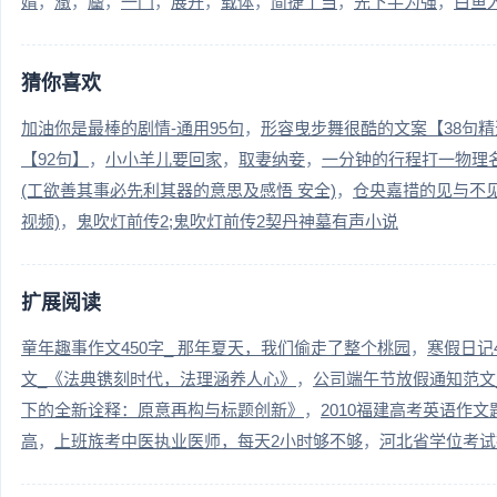
婿
瀓
麕
一门
展开
载体
简捷了当
先下手为强
白鱼
猜你喜欢
加油你是最棒的剧情-通用95句
形容曳步舞很酷的文案【38句精
【92句】
小小羊儿要回家
取妻纳妾
一分钟的行程打一物理
(工欲善其事必先利其器的意思及感悟 安全)
仓央嘉措的见与不
视频)
鬼吹灯前传2;鬼吹灯前传2契丹神墓有声小说
扩展阅读
童年趣事作文450字_ 那年夏天，我们偷走了整个桃园
寒假日记
文_《法典镌刻时代，法理涵养人心》
公司端午节放假通知范文
下的全新诠释：原意再构与标题创新》
2010福建高考英语作
高
上班族考中医执业医师，每天2小时够不够
河北省学位考试