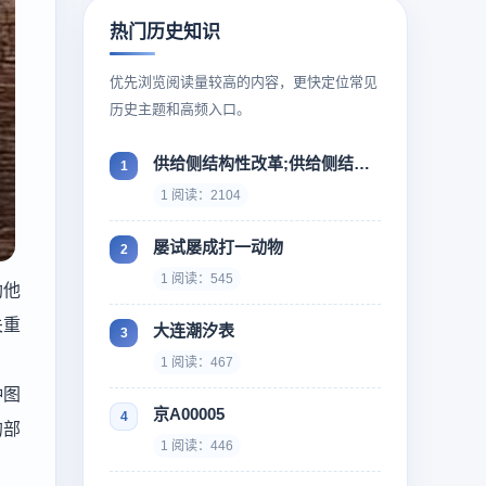
热门历史知识
优先浏览阅读量较高的内容，更快定位常见
历史主题和高频入口。
供给侧结构性改革;供给侧结构性改革什么时候提出来
1 阅读：2104
屡试屡成打一动物
1 阅读：545
助他
关重
大连潮汐表
1 阅读：467
种图
京A00005
的部
1 阅读：446