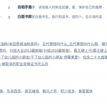
»
自相矛盾
矛：进攻敌人的刺击武器；盾：保护自己的盾牌。比喻自己说话做事前后抵触...
»
白面书郎
不以千里为远。形容不怕路途遥远。 >> 不远千里的故事
犹白面书生。指只知读书，阅历少，见识浅的读书人。有时含贬义。亦泛指读...
油耗(本田思域油耗高吗)
古代寒假叫什么_古代寒假叫什么假
端
费吗
分组大全2013最新版(分组2016最新版)
霸王硬上弓(霸王硬
干了幼儿园的小朋友(干了幼儿园的小朋友 伊藤果夏)
包含二十大直
-被取消的职业资格证书怎么办
珠
东央西告
哭天喊地
鞍马之劳
积少成多
善罢罢休