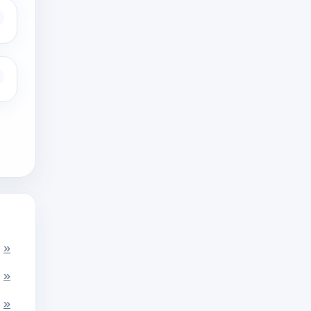
»
»
»