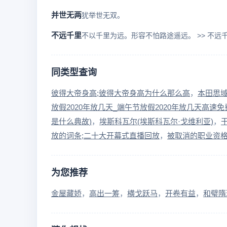
并世无两
犹举世无双。
不远千里
同类型查询
彼得大帝身高;彼得大帝身高为什么那么高
本田思域
放假2020年放几天_端午节放假2020年放几天高速免
是什么典故)
埃斯科瓦尔(埃斯科瓦尔·戈维利亚)
放的词条;二十大开幕式直播回放
被取消的职业资格
为您推荐
金屋藏娇
高出一筹
横戈跃马
开卷有益
和璧隋