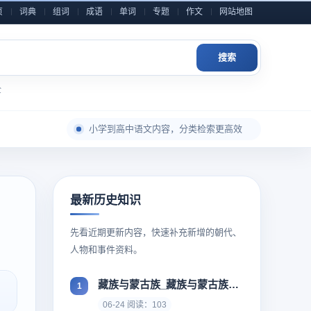
页
词典
组词
成语
单词
专题
作文
网站地图
每日积累一点，表达自然更从容
精选汉字词语解析，查找更省心
搜索
成语典故与写作素材，随查随用
近义反义辨析整理，用词表达更准确
全
小学到高中语文内容，分类检索更高效
作文金句和素材灵感，积累写作不发愁
每日积累一点，表达自然更从容
最新历史知识
先看近期更新内容，快速补充新增的朝代、
人物和事件资料。
藏族与蒙古族_藏族与蒙古族有着相似的基因
06-24 阅读：103