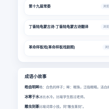
第十九届常委
浏览 
丁香陆龟蒙古诗-丁香陆龟蒙古诗翻译
浏览 
革命样板戏(革命样板戏剧照)
浏览
成语小故事
皓齿明眸
冰寒于水
冰比水冷。比喻学生胜过老师。
雕虫刻篆
比喻词章小技。同“雕虫篆刻”。