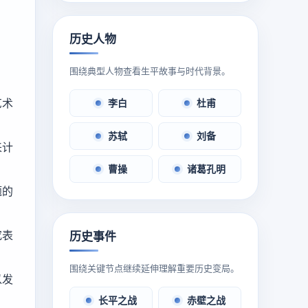
历史人物
围绕典型人物查看生平故事与时代背景。
艺术
李白
杜甫
苏轼
刘备
来计
曹操
诸葛孔明
题的
究表
历史事件
围绕关键节点继续延伸理解重要历史变局。
以发
长平之战
赤壁之战