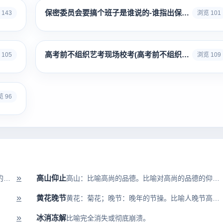
保密委员会要搞个班子是谁说的-谁指出保密委员会要搞几个班子
143
浏览 101
高考前不组织艺考现场校考(高考前不组织艺考现场校考会怎么样)
105
浏览 109
 96
»
高山仰止
皓：白色的样子；眸：眼珠，泛指眼睛。洁白的牙齿，明亮的眼睛。形容女子...
高山：比喻高尚的品德。比喻对高尚的品德的仰慕。
»
黄花晚节
黄花：菊花；晚节：晚年的节操。比喻人晚节高尚。
»
冰消冻解
比喻完全消失或彻底崩溃。