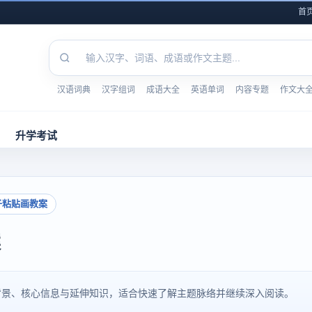
首
汉语词典
汉字组词
成语大全
英语单词
内容专题
作文大
升学考试
子粘贴画教案
案
背景、核心信息与延伸知识，适合快速了解主题脉络并继续深入阅读。