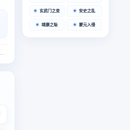
玄武门之变
安史之乱
靖康之耻
蒙元入侵
导睡了4次以后不理我(跟领导睡了4次以后不理我正常吗)