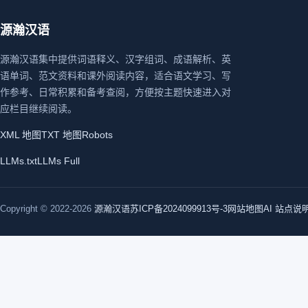
源瀚汉语
源瀚汉语集中提供词语释义、汉字组词、成语解析、英
语单词、范文资料和课外阅读内容，适合语文学习、写
作参考、日常积累和备考查阅，方便按主题快速进入对
应栏目继续阅读。
XML 地图
TXT 地图
Robots
LLMs.txt
LLMs Full
Copyright © 2022-2026
源瀚汉语
苏ICP备2024099913号-3
网站地图
AI 站点说