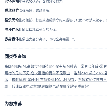
变化多端
形容变化极多。也指变化很大。
弹丝品竹
吹弹乐器，谙熟音乐。
格杀无论
指把拒捕、行凶或违反禁令的人当场打死而不以杀人论罪。同
唱沙作米
比喻以假乱真或以劣为优。
赤身露体
指露出大部分身子，也指全身裸露，*。
同类型查询
高邮马棚新冠;高邮市马棚镇是不是有新冠肺炎
常春晓年龄-常
嘉措的见与不见-仓央嘉措的见与不见歌曲
告别2021迎接2022-
示
东航坠机100小时-东航坠机100小时视频
布依族的传统节日
剧
低速四轮电动车(低速四轮电动车哪个牌子质量好)
为您推荐