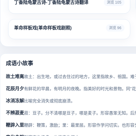
丁香陆龟蒙古诗-丁香陆龟蒙古诗翻译
浏览 105
革命样板戏(革命样板戏剧照)
浏览 96
成语小故事
故土难离
故土：出生地，或过去住过的地方，这里指故乡、祖国。难于
花辰月夕
有鲜花的早晨，有明月的夜晚。指美好的时光和景物。同“花
冰消冻解
比喻完全消失或彻底崩溃。
不辨菽麦
菽：豆子。分不清哪是豆子，哪是麦子。形容愚笨无知。后形
鞭辟入里
鞭辟：鞭策，激励；里：最里层。形容作学问切实。也形容分