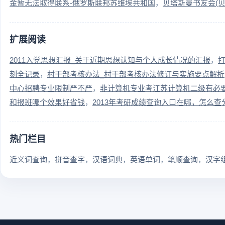
金暂无法取得联系-俄罗斯联邦苏维埃共和国
贝塔斯曼书友会(
扩展阅读
2011入党思想汇报_关于近期思想认知与个人成长情况的汇报
刻全记录
村干部考核办法_村干部考核办法修订与实施要点解析
中心招聘专业限制严不严
非计算机专业考江苏计算机二级有必
和报班哪个效果好省钱
2013年考研成绩查询入口在哪，怎么查
热门栏目
近义词查询
拼音查字
汉语词典
英语单词
笔顺查询
汉字