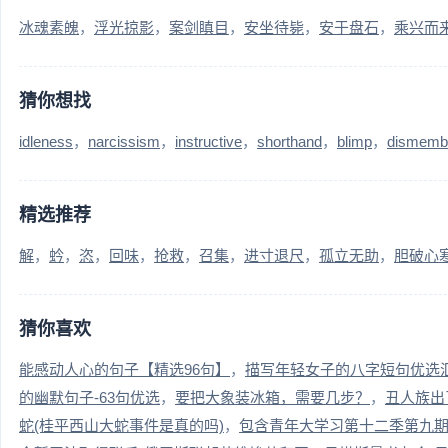
冰魂素魄
浮光掠影
案剑瞋目
安坐待毙
安于盘石
乘兴而
猜你想找
idleness
narcissism
instructive
shorthand
blimp
dismemb
精选推荐
解
蚙
恣
回味
抢救
召集
进寸退尺
孤立无助
胆破心
猜你喜欢
能感动人心的句子【精选96句】
描写年轻女子的八字短句优选汇
的幽默句子-63句优选
要把大象装冰箱，需要几步？
丑人族出
蛇(桂平西山大蛇事件是真的吗)
包含青年大学习第十二季第九期