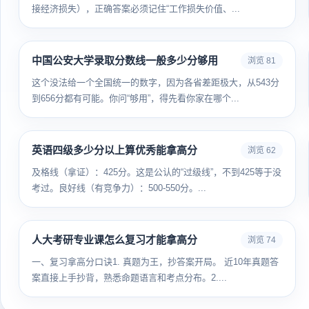
接经济损失），正确答案必须记住“工作损失价值、...
中国公安大学录取分数线一般多少分够用
浏览 81
这个没法给一个全国统一的数字，因为各省差距极大，从543分
到656分都有可能。你问“够用”，得先看你家在哪个...
英语四级多少分以上算优秀能拿高分
浏览 62
及格线（拿证）：425分。这是公认的“过级线”，不到425等于没
考过。良好线（有竞争力）：500-550分。...
人大考研专业课怎么复习才能拿高分
浏览 74
一、复习拿高分口诀1. 真题为王，抄答案开局。 近10年真题答
案直接上手抄背，熟悉命题语言和考点分布。2....