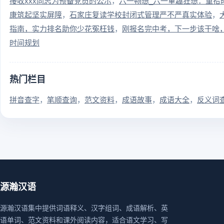
接收xxx同志为预备党员的公示
六一畅想_六一童趣狂想：重拾
康筑起坚实屏障
石家庄复读学校封闭式管理严不严真实体验
指南，实力排名助你少花冤枉钱
刚报名完中考，下一步该干啥
时间规划
热门栏目
拼音查字
笔顺查询
范文资料
成语故事
成语大全
反义词
源瀚汉语
源瀚汉语集中提供词语释义、汉字组词、成语解析、英
语单词、范文资料和课外阅读内容，适合语文学习、写