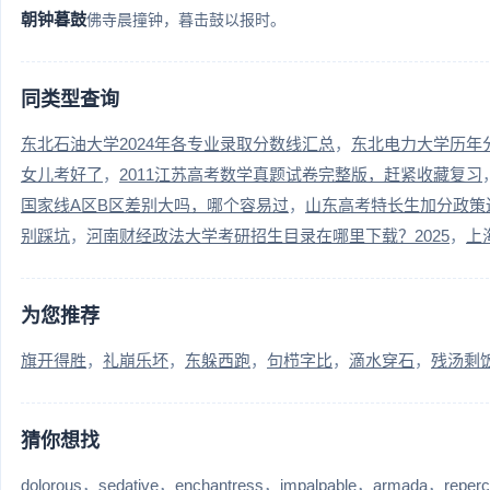
朝钟暮鼓
佛寺晨撞钟，暮击鼓以报时。
同类型查询
东北石油大学2024年各专业录取分数线汇总
东北电力大学历年
女儿考好了
2011江苏高考数学真题试卷完整版，赶紧收藏复习
国家线A区B区差别大吗，哪个容易过
山东高考特长生加分政策
别踩坑
河南财经政法大学考研招生目录在哪里下载？2025
上
为您推荐
旗开得胜
礼崩乐坏
东躲西跑
句栉字比
滴水穿石
残汤剩
猜你想找
dolorous
sedative
enchantress
impalpable
armada
reper