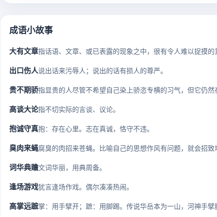
成语小故事
大有文章
指话语、文章、或已表露的现象之中，很有令人难以捉摸的
出口伤人
说出话来污辱人；说出的话有损人的尊严。
贵不期骄
指显贵的人尽管不希望自己染上骄恣专横的习气，但它仍然在
高谈大论
指不切实际的言谈、议论。
抱诚守真
抱：存在心里。志在真诚，恪守不违。
臭肉来蝇
腐臭的肉招来苍蝇。比喻自己的思想作风有问题，就会招致
词华典赡
文词华丽，用典周备。
逢场游戏
犹言逢场作戏。偶尔凑凑热闹。
高掌远蹠
掌：用手擘开；蹠：用脚踢。传说华岳本为一山，河神手擘脚