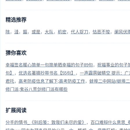
精选推荐
陔
漨
鏂
或是
大队
机密
代人捉刀
怙恶不悛
阑风伏
猜你喜欢
幸福签名暖心简单一句简单晒幸福的句子89句
祝福事业的句子简
句】
优选名著摘抄带书名【55句】
一声霹雳破睛空 提示：广
君托
高考防疫信息了解下;高考防疫工作
蚌埠二中网站(蚌埠二
修门派;鬼谷八荒剑修门派有哪些
扩展阅读
分手的情书_《别后笺：致我们未尽的爱》
百口难辩什么意思_