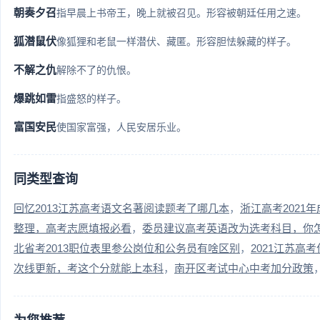
朝奏夕召
指早晨上书帝王，晚上就被召见。形容被朝廷任用之速。
狐潜鼠伏
像狐狸和老鼠一样潜伏、藏匿。形容胆怯躲藏的样子。
不解之仇
解除不了的仇恨。
爆跳如雷
指盛怒的样子。
富国安民
使国家富强，人民安居乐业。
同类型查询
回忆2013江苏高考语文名著阅读题考了哪几本
浙江高考2021
整理，高考志愿填报必看
委员建议高考英语改为选考科目，你
北省考2013职位表里参公岗位和公务员有啥区别
2021江苏
次线更新，考这个分就能上本科
南开区考试中心中考加分政策