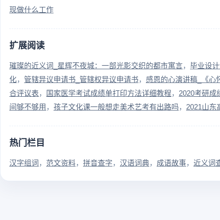
现做什么工作
扩展阅读
璀璨的近义词_星辉不夜城：一部光影交织的都市寓言
毕业设计
化
管辖异议申请书_管辖权异议申请书
感恩的心演讲稿_《心
合评议表
国家医学考试成绩单打印方法详细教程
2020考研
间够不够用
孩子文化课一般想走美术艺考有出路吗
2021
热门栏目
汉字组词
范文资料
拼音查字
汉语词典
成语故事
近义词