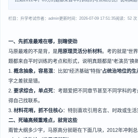
栏目：升学考试
作者：admin
更新时间：2026-07-09 17:51:35
阅读：52 次
一、先抓准最难在哪，别瞎使劲
马原最难的不是背，是
用原理灵活分析材料
。考的就是“世界
题都来自平时训练的考点和形式，说明真题都是“老演员”换
1.
概念抽象，容易混
：比如“经济基础”特指“
占统治地位的生
字之差就是错。
2.
要求综合，单点死
：考题爱把不同章节甚至不同学科的考
得自己找联系。
3.
材料花哨，抓不住核心
：特别喜欢引用名言、时政或生活
二、死磕高频重难点，就背这些
甭管大纲多少字，马原高分就砸在下面几块，2012年冲刺