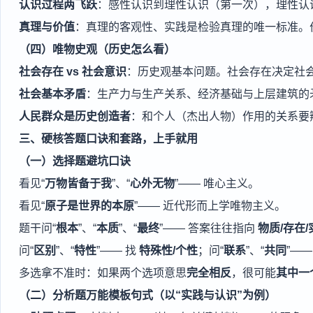
认识过程两飞跃
：感性认识到理性认识（第一次），理性认
真理与价值
：真理的客观性、实践是检验真理的唯一标准。
（四）唯物史观（历史怎么看）
社会存在 vs 社会意识
：历史观基本问题。社会存在决定社
社会基本矛盾
：生产力与生产关系、经济基础与上层建筑的
人民群众是历史创造者
：和个人（杰出人物）作用的关系要
三、硬核答题口诀和套路，上手就用
（一）选择题避坑口诀
看见“
万物皆备于我
”、“
心外无物
”—— 唯心主义。
看见“
原子是世界的本原
”—— 近代形而上学唯物主义。
题干问“
根本
”、“
本质
”、“
最终
”—— 答案往往指向
物质/存在
问“
区别
”、“
特性
”—— 找
特殊性/个性
；问“
联系
”、“
共同
”——
多选拿不准时：如果两个选项意思
完全相反
，很可能
其中一
（二）分析题万能模板句式（以“实践与认识”为例）