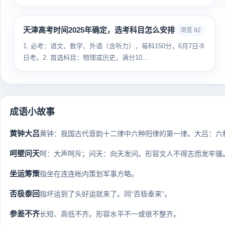
天津高考时间2025年确定，选考科目怎么安排
浏览 92
1. 必考：语文、数学、外语（含听力），每科150分，6月7日-8
日考。2. 首选科目：物理或历史，满分10...
成语小故事
黄钟大吕
黄钟：我国古代音韵十二律中六种阳律的第一律。大吕：六种
呵壁问天
呵：大声呵斥；问天：向天发问。形容文人不得志而发牢骚。 >
坐运筹策
指坐在连连帐内策划军事方略。
否极泰回
指坏运到了头好运就来了。同“否极泰来”。
参差不齐
长短、高低不齐。形容水平不一或很不整齐。