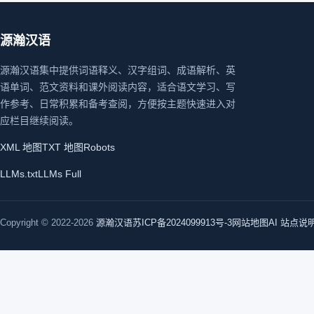
源瀚汉语
源瀚汉语集中提供词语释义、汉字组词、成语解析、英
语单词、范文资料和课外阅读内容，适合语文学习、写
作参考、日常积累和备考查阅，方便按主题快速进入对
应栏目继续阅读。
XML 地图
TXT 地图
Robots
LLMs.txt
LLMs Full
Copyright © 2022-2026
源瀚汉语
苏ICP备2024099913号-3
网站地图
AI 站点说