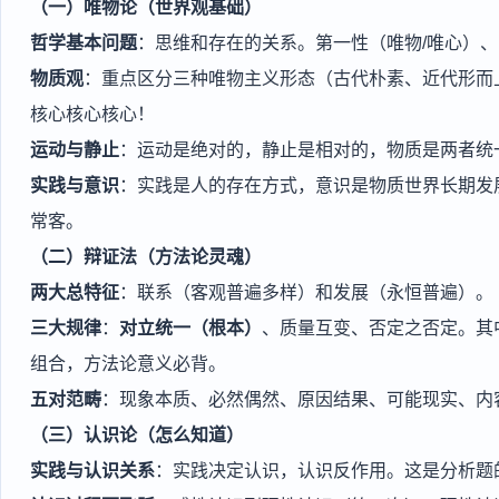
（一）唯物论（世界观基础）
哲学基本问题
：思维和存在的关系。第一性（唯物/唯心）、
物质观
：重点区分三种唯物主义形态（古代朴素、近代形而
核心核心核心！
运动与静止
：运动是绝对的，静止是相对的，物质是两者统
实践与意识
：实践是人的存在方式，意识是物质世界长期发
常客。
（二）辩证法（方法论灵魂）
两大总特征
：联系（客观普遍多样）和发展（永恒普遍）。
三大规律
：
对立统一（根本）
、质量互变、否定之否定。其
组合，方法论意义必背。
五对范畴
：现象本质、必然偶然、原因结果、可能现实、内
（三）认识论（怎么知道）
实践与认识关系
：实践决定认识，认识反作用。这是分析题