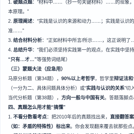
1.
破题点题
：“材料中……（抄一句关键材料）……的现象
本原理。”
2.
原理阐述
：“实践是认识的来源和动力……；实践是认识
准……”
3.
结合材料分析
：“正如材料中所言/所示……，这正说明了
4.
总结升华
：“我们必须坚持实践第一的观点，在实践中坚持
“只有…才…”
等强势词结尾）
（三）蒙题大法（应急用）
马原分析题（第34题），
90%以上考哲学
，哲学里
辩证法和
（一分为二、具体问题具体分析）或“
实践与认识的关系
”切
当代分析题（第38题），
方向一般与中国有关
。答题落脚点
四、真题怎么用才能“搞懂”
1.
不看分数看考点
：把2010年后的真题找出来，
直接翻答案
（如：矛盾的特殊性）标出来
。你会发现翻来覆去就那些点