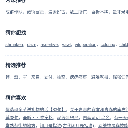
为您推荐
成群作队
敷衍塞责
爱素好古
敌王所忾
百折不挠
量才录
猜你想找
shrunken
daze
assertive
yawl
vituperation
coloring
chil
精选推荐
筕
髯
军
来自
支付
抽空
疙疙瘩瘩
避难就易
倔强倨
猜你喜欢
优选母亲节送礼物的话【83句】
关于青春的宣言和青春的座右
荐38句
兼听・・卷帘格
老婆盯得严
四两可可 鸟名
有一天
常熟逛街的地方
闭月是指谁(古代闭月是指谁)
斗战神灵猴技能