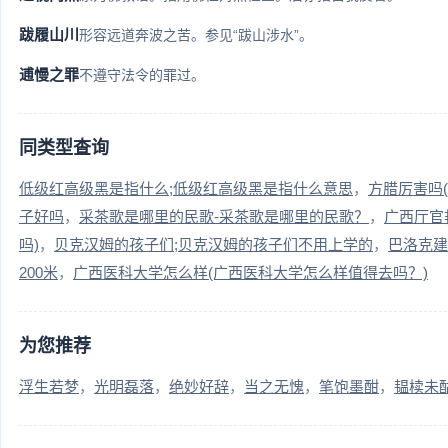
跋履山川
形容远道奔波之苦。参见“跋山涉水”。
逋慢之罪
不遵守法令的罪过。
同类型查询
低级红高级黑是指什么;低级红高级黑是指什么意思
方腊厉害吗
子好吗
采茶歌是哪里的民歌-采茶歌是哪里的民歌？
广西厅官
吗)
贝克汉姆的孩子们;贝克汉姆的孩子们不用上学的
巴洛克建
200米
广西医科大学怎么样(广西医科大学怎么样值得去吗？)
为您推荐
浮生若梦
光明磊落
绝妙好辞
当之无愧
笔饱墨酣
韫椟未