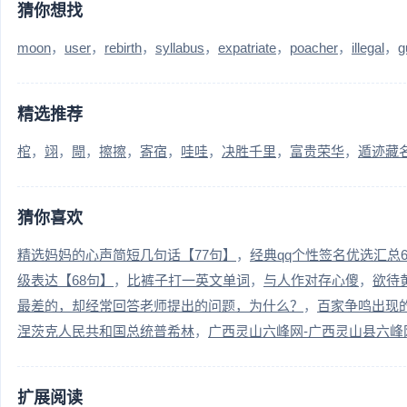
猜你想找
moon
user
rebirth
syllabus
expatriate
poacher
illegal
g
精选推荐
棺
翊
閜
擦擦
寄宿
哇哇
决胜千里
富贵荣华
遁迹藏
猜你喜欢
精选妈妈的心声简短几句话【77句】
经典qq个性签名优选汇总6
级表达【68句】
比裤子打一英文单词
与人作对存心傻
欲待
最差的，却经常回答老师提出的问题，为什么？
百家争鸣出现
涅茨克人民共和国总统普希林
广西灵山六峰网-广西灵山县六峰
扩展阅读