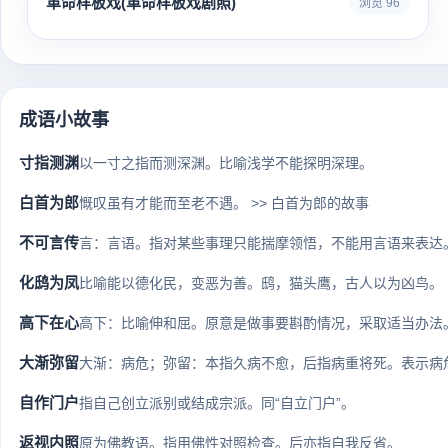
革命样板戏(革命样板戏剧照)
浏览 96
成语小故事
寸指测渊
以一寸之指而测深渊。比喻浅学不能探明深理。
白首为郎
慨叹虽有才能而至老不遇。 >> 白首为郎的故事
不可言传
言：言语。指对某些事理只能揣摩领悟，不能用言语来表达
化鸱为凤
比喻能以德化民，变恶为善。鸱，猫头鹰，古人以为凶鸟。
高下在心
高下：比喻伸和屈。原意是做事要斟酌情况，采取适当办法。
大渐弥留
大渐：病危；弥留：本指久病不愈，后指病重将死。表示病
自作门户
指自己创立派别或结成宗派。同“自立门户”。
返视内照
原为佛教语。指用佛性对照检查。后亦指自我反省。