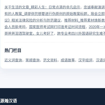
关于生活的文章_精彩人生：日常点滴的非凡启示
忠诚奉献演讲
有的人教案_请提供您想要进行伪原创的原始教案标题，我会立
议》相关法律风险的分析与防范建议
推荐材料_推荐素材焕新
会人员能考吗
国家医师考试网打印准考证时间流程
2020
哥爸爸泪洒驾驶室，女儿考好了
跨专业考四川外国语研究生难
热门栏目
近义词查询
笔顺查询
范文资料
成语故事
汉字组词
汉语
源瀚汉语