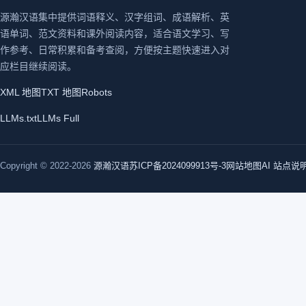
源瀚汉语集中提供词语释义、汉字组词、成语解析、英
语单词、范文资料和课外阅读内容，适合语文学习、写
作参考、日常积累和备考查阅，方便按主题快速进入对
应栏目继续阅读。
XML 地图
TXT 地图
Robots
LLMs.txt
LLMs Full
Copyright © 2022-2026
源瀚汉语
苏ICP备2024099913号-3
网站地图
AI 站点说