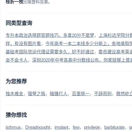
桂折一枝
比喻登科及第。
同类型查询
专升本政治选择题答题技巧，多拿20分不是梦
上海杉达学院分
样，有没有图片看
今年高考一本二本线多少分能上，各地录取
基础考国际货运代理证需要多久，好不好通过
委员建议高考英
会不会卡人
深圳2020年中考各高中分数线公布，你家娃够上普
为您推荐
独木难支
强弩之极
暗锤打人
百里挑一
不辞而别
傲然屹
猜你想找
isthmus
Dreadnought
implant
few
privilege
barbiturate
g