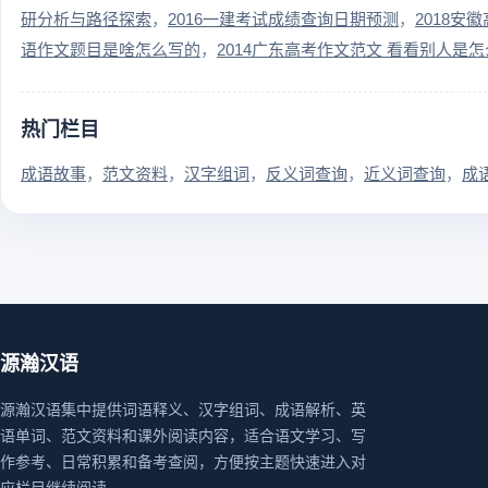
研分析与路径探索
2016一建考试成绩查询日期预测
2018
语作文题目是啥怎么写的
2014广东高考作文范文 看看别人是
热门栏目
成语故事
范文资料
汉字组词
反义词查询
近义词查询
成
源瀚汉语
源瀚汉语集中提供词语释义、汉字组词、成语解析、英
语单词、范文资料和课外阅读内容，适合语文学习、写
作参考、日常积累和备考查阅，方便按主题快速进入对