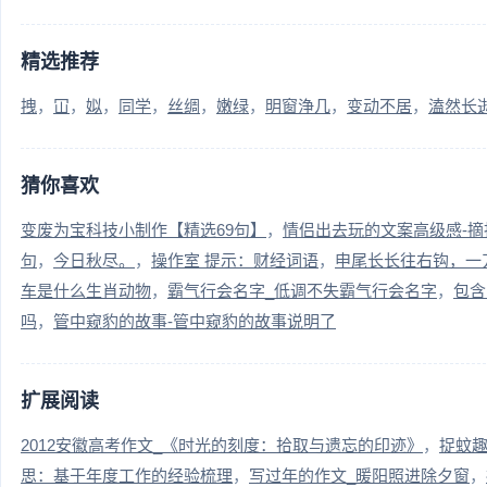
精选推荐
拽
冚
姒
同学
丝绸
嫩绿
明窗浄几
变动不居
溘然长
猜你喜欢
变废为宝科技小制作【精选69句】
情侣出去玩的文案高级感-摘
句
今日秋尽。
操作室 提示：财经词语
申尾长长往右钩，一
车是什么生肖动物
霸气行会名字_低调不失霸气行会名字
包含
吗
管中窥豹的故事-管中窥豹的故事说明了
扩展阅读
2012安徽高考作文_《时光的刻度：拾取与遗忘的印迹》
捉蚊趣
思：基于年度工作的经验梳理
写过年的作文_暖阳照进除夕窗