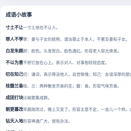
成语小故事
寸土不让
一寸土地也不让人。
罪人不孥
孥：妻与子女的统称。谓治罪止于本人，不累及妻和子女。
白发朱颜
颜：脸色。头发斑白，脸色通红。形容老人容光焕发。
不以为意
不把它放在心上。表示对人、对事抱轻视态度。
叨在知己
叨：谦词，表示辱没他人，自觉惭愧；知己：友谊深厚的朋友
桂馥兰香
桂、兰：两种散发芳香的花；馥：香。形容气味芳香。
成团打块
比喻聚集成群。
朝更暮改
早晨刚改过，晚上又变了。形容主意不定，一会儿一个样。亦作“
钻天入地
形容神通广大，很有办法。