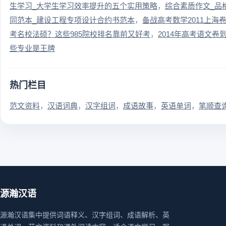
生学习_大学生学习效率提升的五个实用策略
综合素质作文_品
同范本_建设工程专项设计合约书范本
备战高考数学2011上海
考名校法硕？这些985院校排名靠前又好考
2014年高考语文
些专业是王牌
热门栏目
范文资料
汉语词典
汉字组词
成语故事
英语单词
笔顺查
源瀚汉语
源瀚汉语集中提供词语释义、汉字组词、成语解析、英