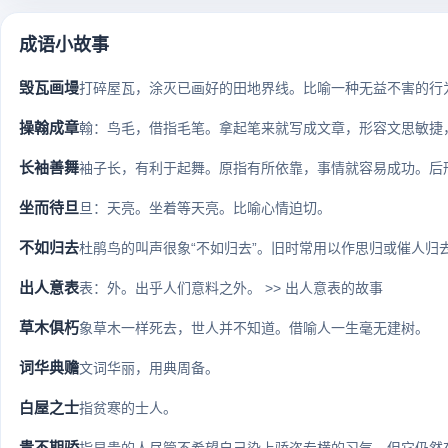
成语小故事
毁瓦画墁
打碎屋瓦，涂灭已画好的田地界线。比喻一种无益不害的行
操翰成章
翰：鸟毛，借指毛笔。拿起笔来就写成文章，形容文思敏捷
长袖善舞
袖子长，有利于起舞。原指有所依靠，事情就容易成功。后形
坐而待旦
旦：天亮。坐着等天亮。比喻心情迫切。
不如归去
杜鹃鸟的叫声很象“不如归去”。旧时常用以作思归或催人归去之
出人意表
表：外。出乎人们意料之外。 >> 出人意表的故事
草木俱朽
象草木一样死去，世人并不知道。借喻人一生毫无建树。
词华典赡
文词华丽，用典周备。
白屋之士
指贫寒的士人。
贵不期骄