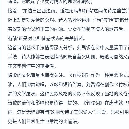
递者。它唤起了少女对情人的思念和期待。
接着，“东边日出西边雨，道是无晴却有晴”这两句诗是整首
际上却是对爱情的隐喻。诗人巧妙地运用了“晴”与“情”的
有深刻的含义和丰富的内涵。少女在听到了情人的歌声后，
有晴”正是对这种情感状态的完美描述。
这首诗的艺术手法值得深入分析。刘禹锡在诗中大量运用了
手法，诗人能够在表达情感时既含蓄又明朗，既贴切自然又
在文学创作中的重要性。
诗歌的文化背景也值得关注。《竹枝词》作为一种民歌形式
演，人们边舞边唱，以鼓和短笛伴奏。刘禹锡在创作《竹枝
高的文学层次。这种民歌风格的诗歌不仅反映了当地的风俗
诗歌的流传和影响也是值得一提的。《竹枝词》在唐代就已
雨，道是无晴却有晴”这两句诗尤其深受人们喜爱，常被引
更是人们日常生活中常用的比喻语。