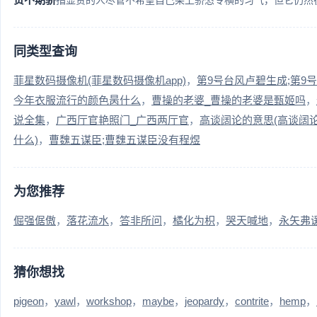
指显贵的人尽管不希望自己染上骄恣专横的习气，但它仍然在
同类型查询
菲星数码摄像机(菲星数码摄像机app)
第9号台风卢碧生成;第9
今年衣服流行的颜色昺什么
曹操的老婆_曹操的老婆是甄姬吗
说全集
广西厅官艳照门_广西两厅官
高谈阔论的意思(高谈阔
什么)
曹魏五谋臣;曹魏五谋臣没有程煜
为您推荐
倔强倨傲
落花流水
答非所问
橘化为枳
哭天喊地
永矢弗
猜你想找
pigeon
yawl
workshop
maybe
jeopardy
contrite
hemp