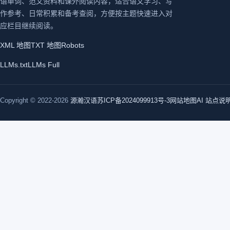
语单词、范文资料和课外阅读内容，适合语文学习、写
作参考、日常积累和备考查阅，方便按主题快速进入对
应栏目继续阅读。
XML 地图
TXT 地图
Robots
LLMs.txt
LLMs Full
Copyright © 2022-2026
源瀚汉语
苏ICP备2024099913号-3
网站地图
AI 站点说