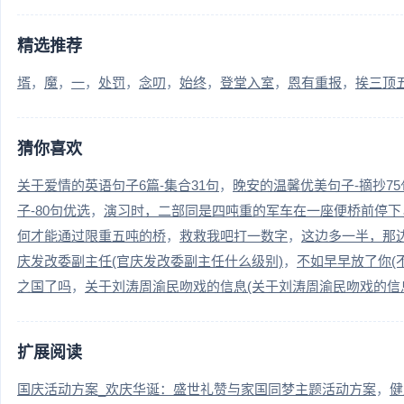
精选推荐
壻
魔
一
处罚
念叨
始终
登堂入室
恩有重报
挨三顶
猜你喜欢
关于爱情的英语句子6篇-集合31句
晚安的温馨优美句子-摘抄75
子-80句优选
演习时，二部同是四吨重的军车在一座便桥前停下
何才能通过限重五吨的桥
救救我吧打一数字
这边多一半，那
庆发改委副主任(官庆发改委副主任什么级别)
不如早早放了你(
之国了吗
关于刘涛周渝民吻戏的信息(关于刘涛周渝民吻戏的信
扩展阅读
国庆活动方案_欢庆华诞：盛世礼赞与家国同梦主题活动方案
健