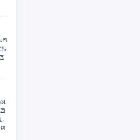
短句
就捣
厄
假如
沁园
过
头结