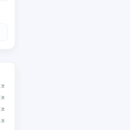
»
»
»
»