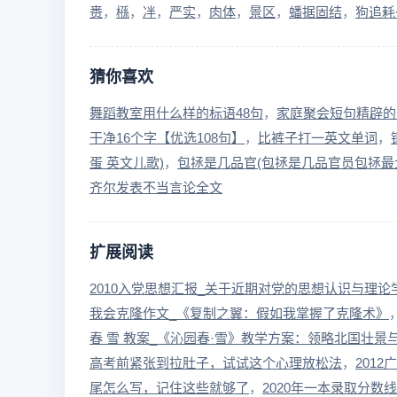
赉
槂
冸
严实
肉体
景区
蟠据固结
狗追耗
猜你喜欢
舞蹈教室用什么样的标语48句
家庭聚会短句精辟的句
干净16个字【优选108句】
比裤子打一英文单词
蛋 英文儿歌)
包拯是几品官(包拯是几品官员包拯最
齐尔发表不当言论全文
扩展阅读
2010入党思想汇报_关于近期对党的思想认识与理论学
我会克隆作文_《复制之翼：假如我掌握了克隆术》
春 雪 教案_《沁园春·雪》教学方案：领略北国壮景
高考前紧张到拉肚子，试试这个心理放松法
201
尾怎么写，记住这些就够了
2020年一本录取分