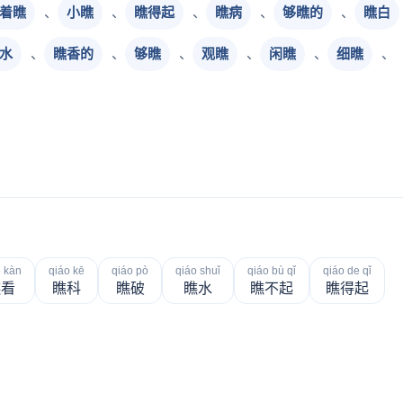
着瞧
、
小瞧
、
瞧得起
、
瞧病
、
够瞧的
、
瞧白
水
、
瞧香的
、
够瞧
、
观瞧
、
闲瞧
、
细瞧
、
o kàn
qiáo kē
qiáo pò
qiáo shuǐ
qiáo bù qǐ
qiáo de qǐ
瞧看
瞧科
瞧破
瞧水
瞧不起
瞧得起