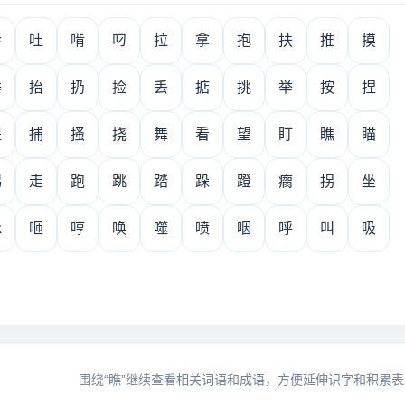
吞
吐
啃
叼
拉
拿
抱
扶
推
摸
捶
抬
扔
捡
丢
掂
挑
举
按
捏
提
捕
搔
挠
舞
看
望
盯
瞧
瞄
踢
走
跑
跳
踏
跺
蹬
瘸
拐
坐
咏
咂
哼
唤
噬
喷
咽
呼
叫
吸
围绕“瞧”继续查看相关词语和成语，方便延伸识字和积累