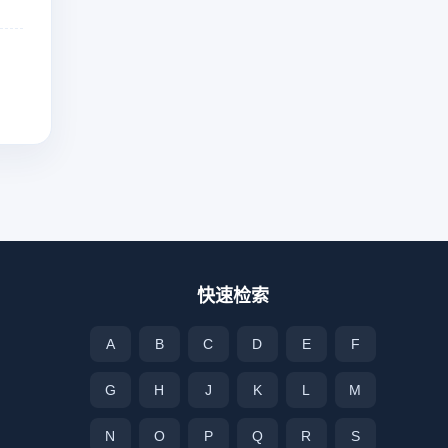
快速检索
A
B
C
D
E
F
G
H
J
K
L
M
N
O
P
Q
R
S