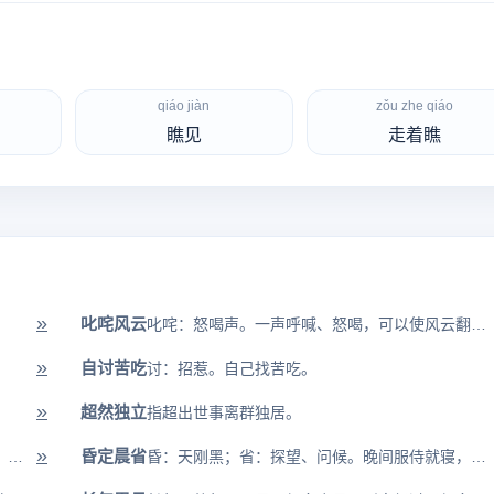
qiáo jiàn
zǒu zhe qiáo
瞧见
走着瞧
»
叱咤风云
叱咤：怒喝声。一声呼喊、怒喝，可以使风云翻腾起来。形容威力极大。 >...
»
自讨苦吃
讨：招惹。自己找苦吃。
»
超然独立
指超出世事离群独居。
»
昏定晨省
踌躇：从容自得的样子；满：满足；志：志愿。形容对自己取得的成就非常得...
昏：天刚黑；省：探望、问候。晚间服侍就寝，早上省视问安。旧时侍奉父母...