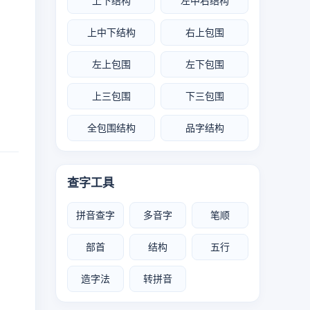
上下结构
左中右结构
上中下结构
右上包围
左上包围
左下包围
上三包围
下三包围
全包围结构
品字结构
查字工具
拼音查字
多音字
笔顺
部首
结构
五行
造字法
转拼音