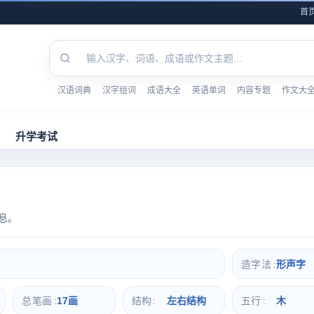
首
汉语词典
汉字组词
成语大全
英语单词
内容专题
作文大
升学考试
息。
造字法
形声字
总笔画
17画
结构
左右结构
五行
木