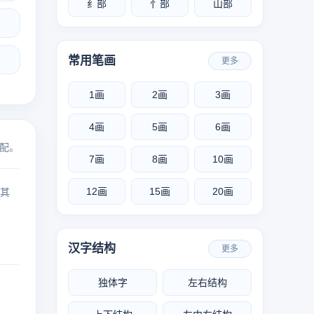
纟部
忄部
山部
常用笔画
更多
1画
2画
3画
4画
5画
6画
配。
7画
8画
10画
12画
15画
20画
 其
汉字结构
更多
独体字
左右结构