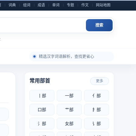
页
词典
组词
成语
单词
专题
作文
网站地图
搜索
全
每日积累一点，表达自然更从容
精选汉字词语解析，查找更省心
成语典故与写作素材，随查随用
近义反义辨析整理，用词表达更准确
常用部首
更多
小学到高中语文内容，分类检索更高效
作文金句和素材灵感，积累写作不发愁
丨部
一部
亻部
每日积累一点，表达自然更从容
口部
艹部
扌部
氵部
女部
讠部