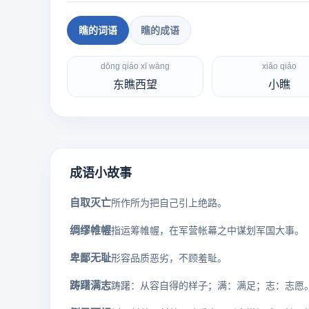
瞧的词语
瞧的成语
dōng qiáo xī wàng
xiǎo qiáo
东瞧西望
小瞧
成语小故事
自取灭亡
所作所为把自己引上绝路。
绸缪帷幄
指运筹帷幄，在军营帐幕之中谋划军国大事。
卑鄙无耻
形容品质恶劣，不顾羞耻。
踌躇满志