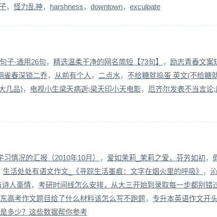
子
怪力乱神
harshness
downtown
exculpate
子-通用26句
精选温柔干净的网名简短【73句】
励志青春文案
铜雀春深锁二乔
从前有个人
二点水
不给糖就捣蛋 英文(不给糖
大几品)
电视小生梁天病逝;梁天印小天电影
厄齐尔发表不当言论;
习情况的汇报（2010年10月）
爱如茉莉_茉莉之爱，芬芳如初
生活处处有语文作文_《寻踪生活墨痕：文字在烟火里的呼吸》
与诗人豪情
考研时间线怎么安排，从大三开始到录取每一步都别错
2广东高考作文题目给了什么材料该怎么写不跑题
专升本英语作文开
数线是多少？这些数据帮你参考