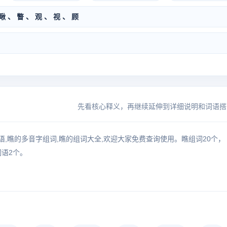
瞅 、 瞥 、 观 、 视 、 顾
先看核心释义，再继续延伸到详细说明和词语搭
语,瞧的多音字组词,瞧的组词大全,欢迎大家免费查询使用。瞧组词20个，
词语2个。