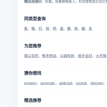
侧目而视
同类型查询
萑
嚈
怼
捎
哬
瘟
薾
枹
躽
条
为您推荐
堪以告慰
敬老慈幼
以碫投卵
故步自封
大开眼
猜你想找
progeny
axiomatic
addicted
sputnik
dampen
精选推荐