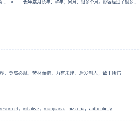
»
长年累月
侧：斜着。斜着眼睛看人。形容憎恨或又怕又愤恨。 >> 侧目而视的故事
长年：整年；累月：很多个月。形容经过了很多年月。
界
登高必赋
焚林而猎
力有未逮
后发制人
敌王所忾
resurrect
initiative
marijuana
pizzeria
authenticity