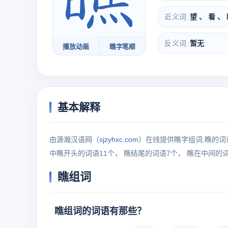
近义词
望 、 看 、 
反义词
暂无
播放动画
瞧字笔顺
基本解释
由源瀚汉语网（
sjzyhxc.com
）在线提供瞧字组词,瞧的词
中瞧开头的词语11个， 瞧结尾的词语7个， 瞧在中间的
瞧组词
瞧组词的词语有那些？