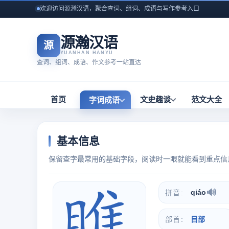
欢迎访问源瀚汉语，聚合查词、组词、成语与写作参考入口
源瀚汉语
源
YUANHAN HANYU
查词、组词、成语、作文参考一站直达
首页
文史趣谈
范文大全
字词成语
基本信息
保留查字最常用的基础字段，阅读时一眼就能看到重点信
🔊
qiáo
拼音
部首
目部