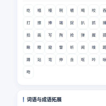
吃
唱
嚎
咧
嚼
喝
咬
打
擦
捧
端
捉
扒
抓
拍
画
写
掏
抢
弹
握
瞅
瞪
窥
瞥
听
闻
嗅
蹲
站
弯
伸
含
呕
吟
吻
词语与成语拓展