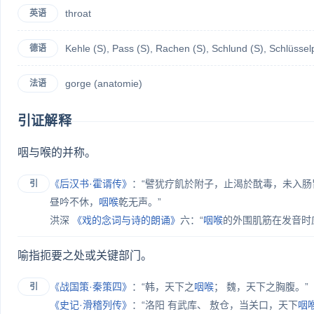
throat
英语
Kehle (S)​, Pass (S)​, Rachen (S)​, Schlund (S)​, Schlüsse
德语
gorge (anatomie)​
法语
引证解释
咽与喉的并称。
《后汉书·霍谞传》
：“譬犹疗飢於附子，止渴於酖毒，未入肠
引
昼吟不休，
咽喉
乾无声。”
洪深
《戏的念词与诗的朗诵》
六：“
咽喉
的外围肌筋在发音时
喻指扼要之处或关键部门。
《战国策·秦策四》
：“韩，天下之
咽喉
； 魏，天下之胸腹。”
引
《史记·滑稽列传》
：“洛阳 有武库、 敖仓，当关口，天下
咽