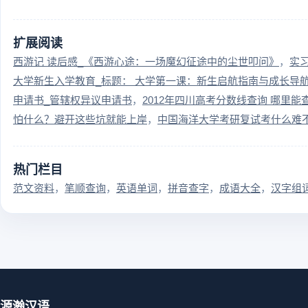
扩展阅读
西游记 读后感_《西游心途：一场魔幻征途中的尘世叩问》
实
大学新生入学教育_标题： 大学第一课：新生启航指南与成长导
申请书_管辖权异议申请书
2012年四川高考分数线查询 哪里能
怕什么？避开这些坑就能上岸
中国海洋大学考研复试考什么难
热门栏目
范文资料
笔顺查询
英语单词
拼音查字
成语大全
汉字组
源瀚汉语