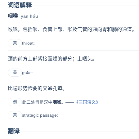
词语解释
咽喉
yān hóu
喉咙，包括咽、食管上部、喉及气管的通向胃和肺的通道。
throat;
英
颈的前方上部紧接面颊的部分；上咽头。
gula;
英
比喻形势险要的交通孔道。
此二处皆是汉中
咽喉
。——
《三国演义》
例
strategic passage;
英
翻译