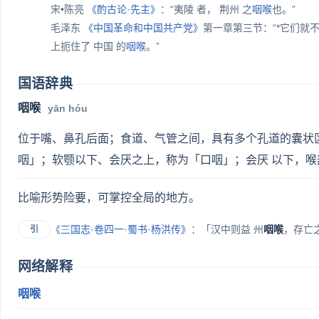
宋•陈亮
《酌古论·先主》
：“夷陵 者， 荆州 之
咽喉
也。”
毛泽东
《中国革命和中国共产党》
第一章第三节：“*它们就
上扼住了 中国 的
咽喉
。”
国语辞典
咽喉
yān hóu
位于嘴、鼻孔后面；食道、气管之间，具有多个孔道的囊状
咽」；软颚以下、会厌之上，称为「口咽」；会厌 以下，
比喻形势险要，可掌控全局的地方。
《三国志·卷四一·蜀书·杨洪传》
：「汉中则益 州
咽喉
，存亡
引
网络解释
咽喉