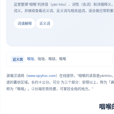
这里整理“咽喉”的拼音（yān hóu）、词性（名词）和详细释
词义，并继续查看近义词、反义词与相关组词，适合做日常积累
词语解释
近义词
喉咙
、咙咙、喉结、喉喉
近义词
源瀚汉语网（
www.sjzyhxc.com
）在线提供，"咽喉的读音是yānh
道的囊状区域。长约十公分。可分 为三个部分：软颚以上，称为「
称为「喉咽」。②比喻形势险要，可掌控全局的地方。"
咽喉