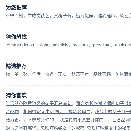
为您推荐
不得而知
学成文武艺
父析子荷
短寿促命
雕心雁爪
风云
猜你想找
commendation
blight
possibly
syllabus
prostitute
apologet
精选推荐
杙
单
鏊
凭借
轨道
现实
动荡不定
磊瑰不羁
焚林而
猜你喜欢
生活随心随意随缘的句子汇总65句
适合家长感谢老师的句子【优
合63句
相思欲寄无由寄 提示：摄影名词二
戏台上的父子打一
结为霜。
不愿放开你的手-我是真的不愿放开你的手
包含巫师
的古诗词有哪些
鬼吹灯精绝女王的秘密_鬼吹灯精绝女王的秘密