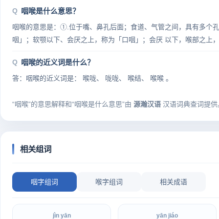
咽喉是什么意思？
咽喉的意思是：①.位于嘴、鼻孔后面；食道、气管之间，具有多个
咽」；软颚以下、会厌之上，称为「口咽」；会厌 以下，喉部之上，
咽喉的近义词是什么？
答：咽喉的近义词是： 喉咙、 咙咙、 喉结、 喉喉 。
“咽喉”的意思解释和“咽喉是什么意思”由
源瀚汉语
汉语词典查词提供
相关组词
咽字组词
喉字组词
相关成语
jìn yān
yān jiáo