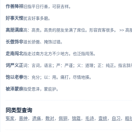
作善降祥
旧指平日行善，可获吉祥。
好事天悭
犹言好事多磨。
高朋满座
高：高贵。高贵的朋友坐满了席位。形容宾客很多。 >> 高
长傲饰非
滋长骄傲、掩饰过错。
走南闯北
指走过南方北方不少地方。也泛指闯荡。
词严义正
词：言词，语言；严：严谨；义：道理；正：纯正。指言辞
饱以老拳
饱：充分；以：用。痛打，尽情地揍。
被泽蒙庥
指受恩泽，蒙庇护。
同类型查询
冤家
晋绅
遗痛
敷对
佩铜
锦筵
毛诗
壹统
自习
粗