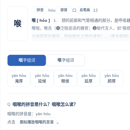
hóu
口
12
拼音
部首
总笔画
喉 [ hóu ]
颈的前部和气管相通的部分，是呼吸器
1.
喉
喉咙。喉舌（❶泛指说话的器官；❷喻代言人，如“报纸
古喻国家的重臣，特指御史之类的谏官）。
[更多解释]
咽
字组词
喉
字组词
yān hòu
yán hòu
yăn hòu
yán hòu
yán hòu
淹厚
延候
眼侯
延厚
颜厚
咽喉的拼音是什么？咽喉怎么读？
咽喉的拼音是：yān hóu
点击
。
图标播放咽喉的发音