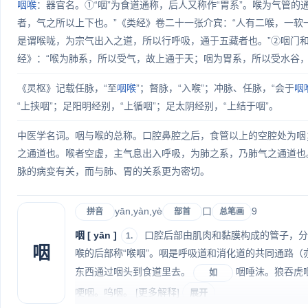
咽喉
：器官名。①“咽”为食道通称，后人又称作“胃系”。喉为气管的通
者，气之所以上下也。”《类经》卷二十一张介宾：“人有二喉，一软
是谓喉咙，为宗气出入之道，所以行呼吸，通于五藏者也。”②咽门和
经》：“喉为肺系，所以受气，故上通于天；咽为胃系，所以受水谷，
《灵枢》记载任脉，“至
咽喉
”；督脉，“入喉”；冲脉、任脉，“会于
咽
“上挟咽”；足阳明经别，“上循咽”；足太阴经别，“上结于咽”。
中医学名词。咽与喉的总称。口腔鼻腔之后，食管以上的空腔处为咽
之通道也。喉者空虚，主气息出入呼吸，为肺之系，乃肺气之通道也
脉的病变有关，而与肺、胃的关系更为密切。
yān,yàn,yè
口
9
拼音
部首
总笔画
咽 [ yān ]
口腔后部由肌肉和黏膜构成的管子，分三
1.
咽
喉的后部称“喉咽”。咽是呼吸道和消化道的共同通路（亦
东西通过咽头到食道里去。
咽唾沫。狼吞虎
如
哽咽。呜咽。
[更多解释]