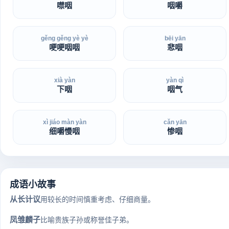
噤咽
咽嚼
gěng gěng yè yè
bēi yān
哽哽咽咽
悲咽
xià yàn
yàn qì
下咽
咽气
xì jiáo màn yàn
cǎn yān
细嚼慢咽
惨咽
成语小故事
从长计议
用较长的时间慎重考虑、仔细商量。
凤雏麟子
比喻贵族子孙或称誉佳子弟。