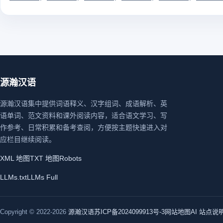
源瀚汉语
源瀚汉语集中提供词语释义、汉字组词、成语解析、英
语单词、范文资料和课外阅读内容，适合语文学习、写
作参考、日常积累和备考查阅，方便按主题快速进入对
应栏目继续阅读。
XML 地图
TXT 地图
Robots
LLMs.txt
LLMs Full
Copyright © 2022-2026
源瀚汉语
苏ICP备2024099913号-3
网站地图
AI 站点说