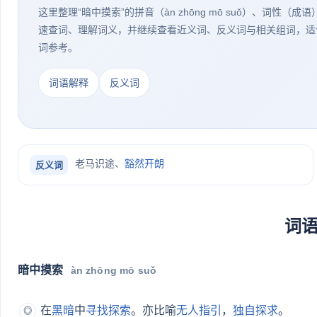
这里整理“暗中摸索”的拼音（àn zhōng mō suǒ）、词性（
速查词、理解词义，并继续查看近义词、反义词与相关组词，适
词参考。
词语解释
反义词
老马识途、
豁然开朗
反义词
词
暗中摸索
àn zhōng mō suǒ
在
黑暗
中
寻找
探索
。亦比喻
无人
指引
，
独自
探求
。
◎