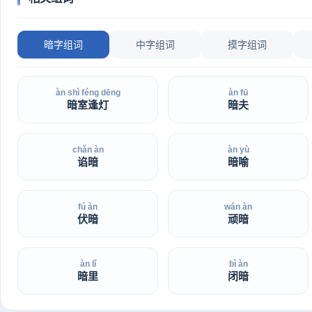
暗字组词
中字组词
摸字组词
àn shì féng dēng
àn fū
暗室逢灯
暗夫
chǎn àn
àn yù
谄暗
暗喻
fú àn
wán àn
伏暗
顽暗
àn lǐ
bì àn
暗里
闭暗