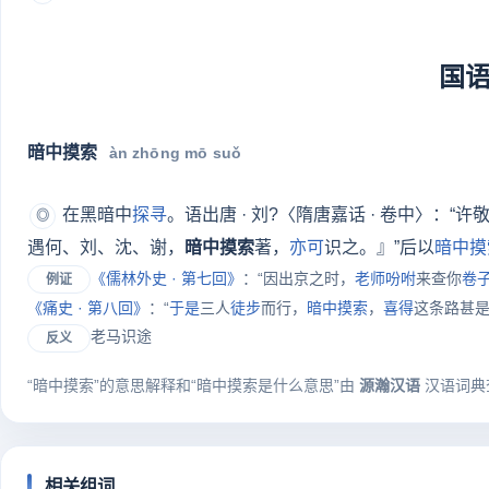
国
暗中摸索
àn zhōng mō suǒ
在黑暗中
探寻
。语出唐 · 刘?〈隋唐嘉话 · 卷中〉
◎
遇何、刘、沈、谢，
暗中摸索
著，
亦可
识之。』”后以
暗中摸
《儒林外史 · 第七回》
：“因出京之时，
老师
吩咐
来查你
卷
例证
《痛史 · 第八回》
：“
于是
三人
徒步
而行，
暗中摸索
，
喜得
这条路甚
老马识途
反义
“暗中摸索”的意思解释和“暗中摸索是什么意思”由
源瀚汉语
汉语词典
相关组词