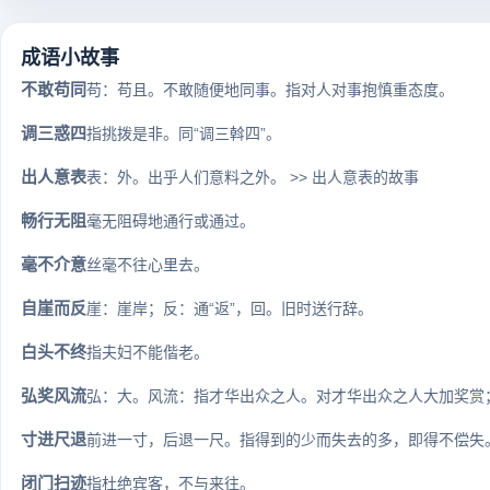
成语小故事
不敢苟同
苟：苟且。不敢随便地同事。指对人对事抱慎重态度。
调三惑四
指挑拨是非。同“调三斡四”。
出人意表
表：外。出乎人们意料之外。 >> 出人意表的故事
畅行无阻
毫无阻碍地通行或通过。
毫不介意
丝毫不往心里去。
自崖而反
崖：崖岸；反：通“返”，回。旧时送行辞。
白头不终
指夫妇不能偕老。
弘奖风流
弘：大。风流：指才华出众之人。对才华出众之人大加奖赏；
寸进尺退
前进一寸，后退一尺。指得到的少而失去的多，即得不偿失
闭门扫迹
指杜绝宾客，不与来往。