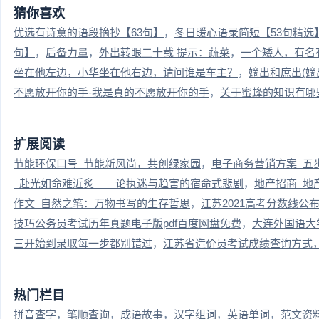
猜你喜欢
优选有诗意的语段摘抄【63句】
冬日暖心语录简短【53句精选
句】
后备力量
外出转眼二十载 提示：蔬菜
一个矮人，有名
坐在他左边，小华坐在他右边，请问谁是车主？
嫡出和庶出(嫡
不愿放开你的手-我是真的不愿放开你的手
关于蜜蜂的知识有哪
扩展阅读
节能环保口号_节能新风尚，共创绿家园
电子商务营销方案_五
_赴光如命难近炙——论执迷与趋害的宿命式悲剧
地产招商_地
作文_自然之笔：万物书写的生存哲思
江苏2021高考分数线公
技巧公务员考试历年真题电子版pdf百度网盘免费
大连外国语大
三开始到录取每一步都别错过
江苏省造价员考试成绩查询方式
热门栏目
拼音查字
笔顺查询
成语故事
汉字组词
英语单词
范文资