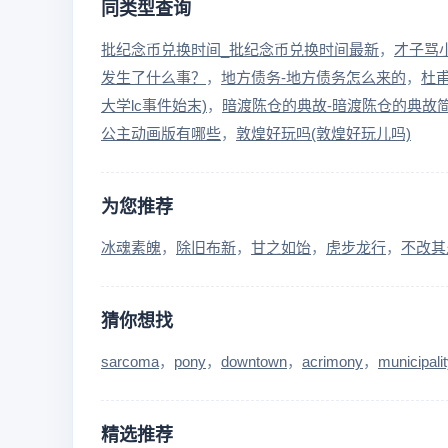
同类型查询
批纪念币兑换时间_批纪念币兑换时间最新
才子骂小
发生了什么事？
地方债务-地方债务怎么来的
杜
大学lc事件始末)
暗渡陈仓的典故-暗渡陈仓的典故
公主动画版有哪些
敦煌好玩吗(敦煌好玩儿吗)
为您推荐
冰魂素魄
除旧布新
甘之如饴
虎步龙行
不改其
猜你想找
sarcoma
pony
downtown
acrimony
municipali
精选推荐