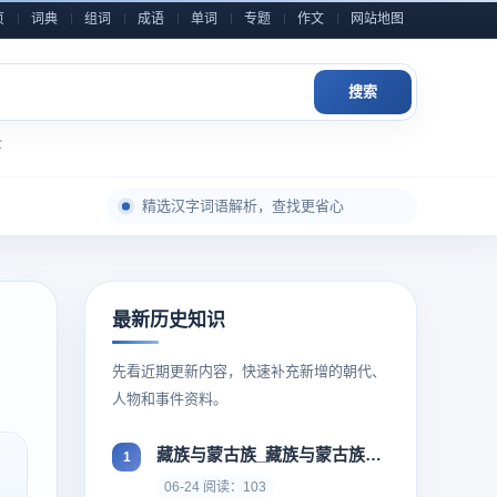
页
词典
组词
成语
单词
专题
作文
网站地图
搜索
全
每日积累一点，表达自然更从容
精选汉字词语解析，查找更省心
成语典故与写作素材，随查随用
近义反义辨析整理，用词表达更准确
小学到高中语文内容，分类检索更高效
最新历史知识
作文金句和素材灵感，积累写作不发愁
先看近期更新内容，快速补充新增的朝代、
每日积累一点，表达自然更从容
人物和事件资料。
藏族与蒙古族_藏族与蒙古族有着相似的基因
06-24 阅读：103