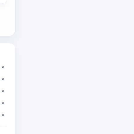
»
»
»
»
»