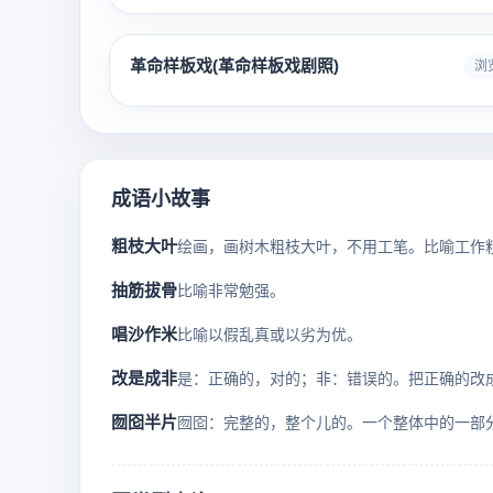
革命样板戏(革命样板戏剧照)
浏览
成语小故事
粗枝大叶
抽筋拔骨
比喻非常勉强。
唱沙作米
比喻以假乱真或以劣为优。
改是成非
囫囵半片