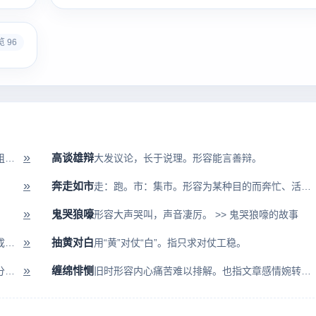
 96
»
高谈雄辩
绘画，画树木粗枝大叶，不用工笔。比喻工作粗糙，不认真细致。
大发议论，长于说理。形容能言善辩。
»
奔走如市
走：跑。市：集市。形容为某种目的而奔忙、活动的人很多。
»
鬼哭狼嚎
形容大声哭叫，声音凄厉。 >> 鬼哭狼嚎的故事
»
抽黄对白
是：正确的，对的；非：错误的。把正确的改成错误的。指颠倒是非。
用“黄”对仗“白”。指只求对仗工稳。
»
缠绵悱恻
囫囵：完整的，整个儿的。一个整体中的一部分。指只听懂或理解了其中的大...
旧时形容内心痛苦难以排解。也指文章感情婉转凄凉。