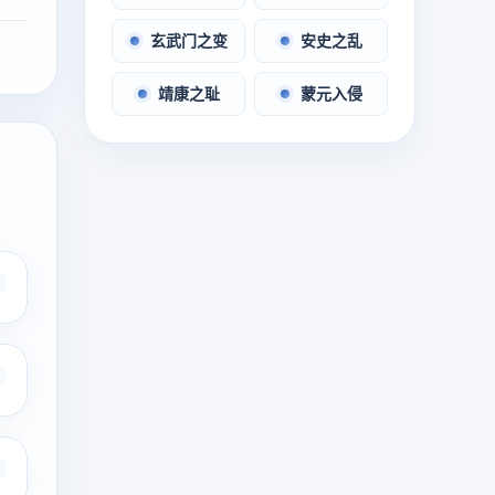
玄武门之变
安史之乱
靖康之耻
蒙元入侵