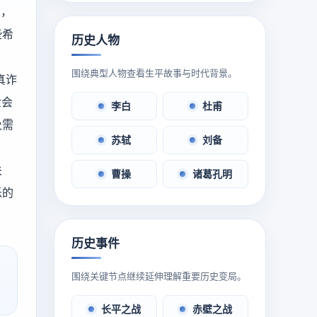
业，
些希
历史人物
。
围绕典型人物查看生平故事与时代背景。
真诈
金会
李白
杜甫
及需
苏轼
刘备
关
曹操
诸葛孔明
乐的
历史事件
围绕关键节点继续延伸理解重要历史变局。
长平之战
赤壁之战