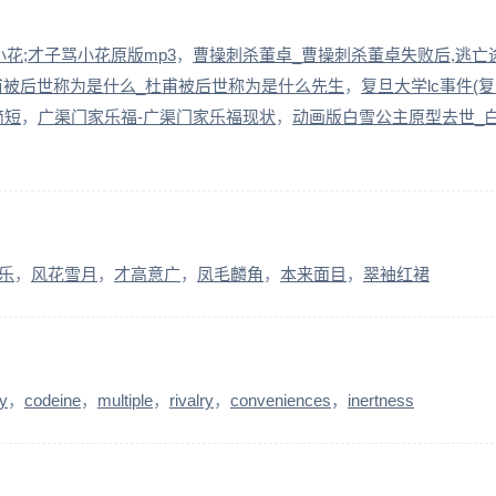
花;才子骂小花原版mp3
曹操刺杀董卓_曹操刺杀董卓失败后,逃亡
甫被后世称为是什么_杜甫被后世称为是什么先生
复旦大学lc事件(
简短
广渠门家乐福-广渠门家乐福现状
动画版白雪公主原型去世_
乐
风花雪月
才高意广
凤毛麟角
本来面目
翠袖红裙
ty
codeine
multiple
rivalry
conveniences
inertness