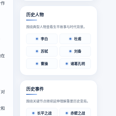
合作
历史人物
围绕典型人物查看生平故事与时代背景。
李白
杜甫
9
苏轼
刘备
她在
曹操
诸葛孔明
历史事件
了对
围绕关键节点继续延伸理解重要历史变局。
爱和
长平之战
赤壁之战