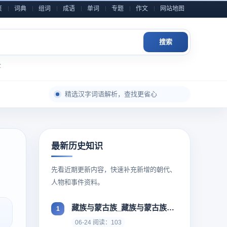
页
词典
组词
成语
单词
专题
作文
网站地图
搜索
全
每日积累一点，表达自然更从容
精选汉字词语解析，查找更省心
成语典故与写作素材，随查随用
近义反义辨析整理，用词表达更准确
小学到高中语文内容，分类检索更高效
最新历史知识
作文金句和素材灵感，积累写作不发愁
每日积累一点，表达自然更从容
先看近期更新内容，快速补充新增的朝代、
人物和事件资料。
藏族与蒙古族_藏族与蒙古族有着相似的基因
06-24 阅读：103