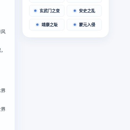
玄武门之变
安史之乱
靖康之耻
蒙元入侵
特风
起，
术界
世界