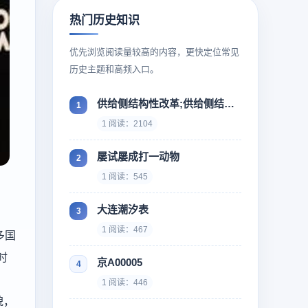
热门历史知识
优先浏览阅读量较高的内容，更快定位常见
历史主题和高频入口。
供给侧结构性改革;供给侧结构性改革什么时候提出来
1 阅读：2104
屡试屡成打一动物
1 阅读：545
大连潮汐表
1 阅读：467
多国
时
京A00005
1 阅读：446
貌，