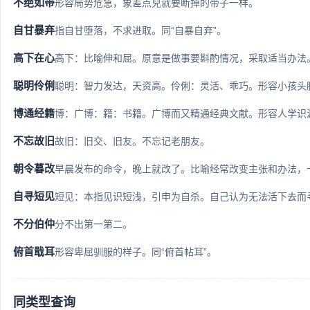
不绝如带
形容局势危急，象差点兒就要断掉的带子一样。
自甘暴弃
指自甘堕落，不求进取。同“自暴自弃”。
高下在心
高下：比喻伸和屈。原意是做事要斟酌情况，采取适当办法。
聪明伶俐
聪明：智力发达，天资高。伶俐：灵活、乖巧。形容小孩头脑
博通经籍
博：广博：籍：书籍。广博而又精通经典文献。形容人学识
不忘故旧
故旧：旧交、旧友。不忘记老朋友。
朝令暮改
早晨发布的命令，晚上就改了。比喻经常改变主张和办法，一会
自寻短见
短见：本指见识短浅，引申为自杀。自己认为无法活下去而寻死。
不分伯仲
分不出第一第二。
俯首戢耳
形容卑屈驯服的样子。同“俯首帖耳”。
同类型查询