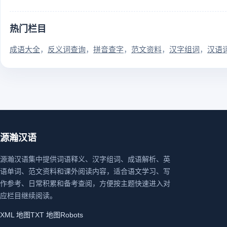
热门栏目
成语大全
反义词查询
拼音查字
范文资料
汉字组词
汉语
源瀚汉语
源瀚汉语集中提供词语释义、汉字组词、成语解析、英
语单词、范文资料和课外阅读内容，适合语文学习、写
作参考、日常积累和备考查阅，方便按主题快速进入对
应栏目继续阅读。
XML 地图
TXT 地图
Robots