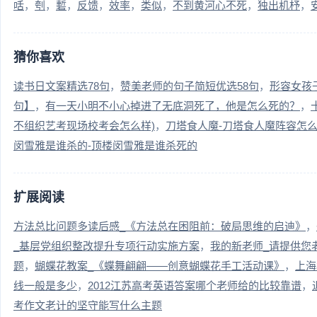
咶
刳
磛
反馈
效率
类似
不到黄河心不死
独出机杼
猜你喜欢
读书日文案精选78句
赞美老师的句子简短优选58句
形容女孩
句】
有一天小明不小心掉进了无底洞死了，他是怎么死的？
不组织艺考现场校考会怎么样)
刀塔食人魔-刀塔食人魔阵容怎
闵雪雅是谁杀的-顶楼闵雪雅是谁杀死的
扩展阅读
方法总比问题多读后感_《方法总在困阻前：破局思维的启迪》
_基层党组织整改提升专项行动实施方案
我的新老师_请提供您
题
蝴蝶花教案_《蝶舞翩翩——创意蝴蝶花手工活动课》
上海
线一般是多少
2012江苏高考英语答案哪个老师给的比较靠谱
考作文老计的坚守能写什么主题