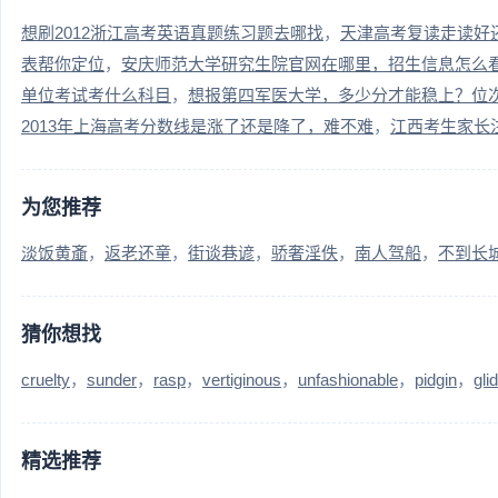
想刷2012浙江高考英语真题练习题去哪找
天津高考复读走读好
表帮你定位
安庆师范大学研究生院官网在哪里，招生信息怎么
单位考试考什么科目
想报第四军医大学，多少分才能稳上？位
2013年上海高考分数线是涨了还是降了，难不难
江西考生家长
为您推荐
淡饭黄齑
返老还童
街谈巷谚
骄奢淫佚
南人驾船
不到长
猜你想找
cruelty
sunder
rasp
vertiginous
unfashionable
pidgin
gli
精选推荐