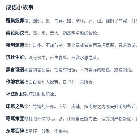
成语小故事
覆巢毁卵
覆：翻倒。巢：鸟窝。毁：破坏。卵：蛋。翻倒了鸟窝，打破
崇论闳议
崇：高；闳：宏大。指高明卓越的议论。
粗制滥造
滥：过多，不加节制。写文章或做东西马虎草率，只求数量
沉灶生蛙
灶没与水中，产生青蛙。形容水患之甚。
黑言诳语
犹言胡言乱语。指没有根据，不符实际的瞎说，或说胡话。
作嫁衣裳
指白白替别人操劳，自己却一无所得。
坏法乱纪
破坏法制和纪律。
床笫之私
笫：竹编的床席。床笫：床铺。指闺房之内或夫妇间的私话
鞭驽策蹇
鞭打跑不快的马、驴。比喻自己能力低，但受到严格督促，勤
东零西碎
指零碎，分散，不集中。