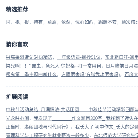
精选推荐
坷
褹
报
持有
草原
依然
忧心如酲
跼蹐不安
鳞次栉
猜你喜欢
兴高采烈造句54句精选
一年级语录-摘抄91句
东北粗口狂-通用
梁兄啊！！” 昆虫
急死人·徐妃格--打一常用词
日月峰前日月潭
樱鬼第二季主题曲叫什么
方腊厉害吗(方腊武功厉害吗)
百度大
扩展阅读
中秋节活动总结_月满情浓·共话团圆——中秋佳节活动精彩回顾
光永驻心间
我发现了________作文题目300字_ 我找到了迷
正当时：赓续团魂与时代同行》
我长大了 初中作文_长大的足
管理科学与工程研究生就业薪资一般多少
东北师范大学研究生