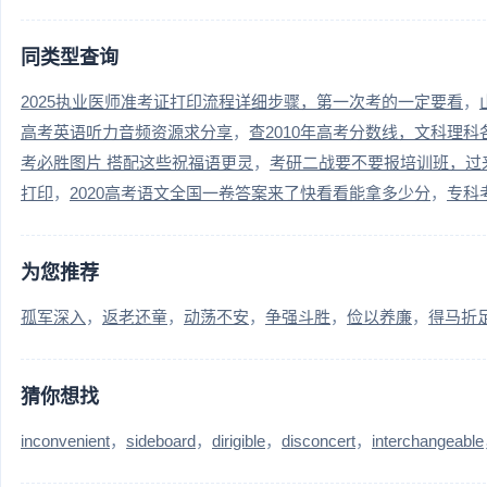
同类型查询
2025执业医师准考证打印流程详细步骤，第一次考的一定要看
高考英语听力音频资源求分享
查2010年高考分数线，文科理
考必胜图片 搭配这些祝福语更灵
考研二战要不要报培训班，过
打印
2020高考语文全国一卷答案来了快看看能拿多少分
专科
为您推荐
孤军深入
返老还童
动荡不安
争强斗胜
俭以养廉
得马折
猜你想找
inconvenient
sideboard
dirigible
disconcert
interchangeable