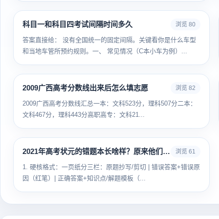
科目一和科目四考试间隔时间多久
浏览 80
答案直接给： 没有全国统一的固定间隔。关键看你是什么车型
和当地车管所预约规则。一、 常见情况（C本小车为例）...
2009广西高考分数线出来后怎么填志愿
浏览 82
2009广西高考分数线汇总一本：文科523分，理科507分二本：
文科467分，理科443分高职高专：文科21...
2021年高考状元的错题本长啥样？原来他们这样整理错题
浏览 61
1. 硬核格式：一页纸分三栏：原题抄写/剪切 | 错误答案+错误原
因（红笔）| 正确答案+知识点/解题模板（...