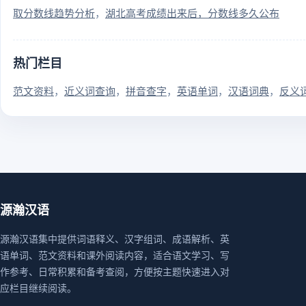
取分数线趋势分析
湖北高考成绩出来后，分数线多久公布
热门栏目
范文资料
近义词查询
拼音查字
英语单词
汉语词典
反义
源瀚汉语
源瀚汉语集中提供词语释义、汉字组词、成语解析、英
语单词、范文资料和课外阅读内容，适合语文学习、写
作参考、日常积累和备考查阅，方便按主题快速进入对
应栏目继续阅读。