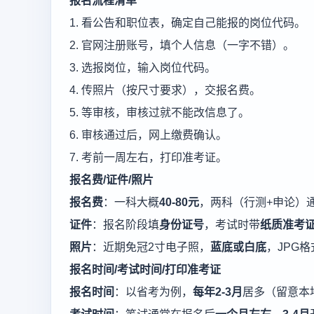
报名流程清单
1. 看公告和职位表，确定自己能报的岗位代码。
2. 官网注册账号，填个人信息（一字不错）。
3. 选报岗位，输入岗位代码。
4. 传照片（按尺寸要求），交报名费。
5. 等审核，审核过就不能改信息了。
6. 审核通过后，网上缴费确认。
7. 考前一周左右，打印准考证。
报名费/证件/照片
报名费
：一科大概
40-80元
，两科（行测+申论）
证件
：报名阶段填
身份证号
，考试时带
纸质准考证
照片
：近期免冠2寸电子照，
蓝底或白底
，JPG
报名时间/考试时间/打印准考证
报名时间
：以省考为例，
每年2-3月
居多（留意本