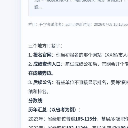
绩...
栏目：升学考试
作者：admin
更新时间：2026-07-09 18:13:55
三个地方盯紧了：
1.
报名官网
：你当初报名的那个网站（XX省/市人
2.
成绩查询入口
：笔试成绩公布后，官网会开个
在成绩旁边
。
3.
后续公告
：有些单位不直接显示排名，要等“资
绩和排名。
分数线
历年汇总（以省考为例）
：
2023年：省级职位普遍
105-115分
，基层/乡镇职