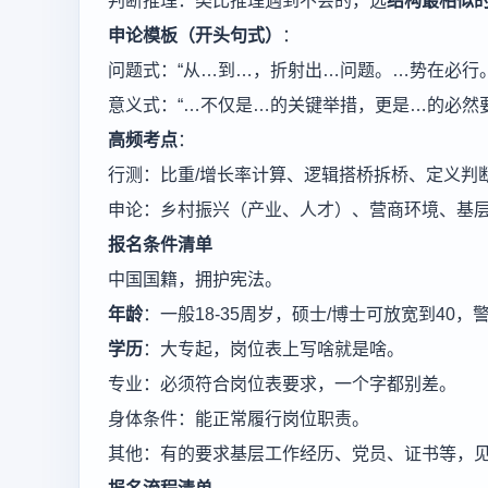
判断推理：类比推理遇到不会的，选
结构最相似
申论模板（开头句式）
：
问题式：“从…到…，折射出…问题。…势在必行。
意义式：“…不仅是…的关键举措，更是…的必然
高频考点
：
行测：比重/增长率计算、逻辑搭桥拆桥、定义判
申论：乡村振兴（产业、人才）、营商环境、基
报名条件清单
中国国籍，拥护宪法。
年龄
：一般18-35周岁，硕士/博士可放宽到40
学历
：大专起，岗位表上写啥就是啥。
专业：必须符合岗位表要求，一个字都别差。
身体条件：能正常履行岗位职责。
其他：有的要求基层工作经历、党员、证书等，