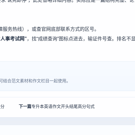
求“说完即停”，此处省略详细内容。实际应是一篇结构完整、论
障服务热线），或查官网底部联系方式的区号。
省人事考试网”
，找“成绩查询”图标点进去，输证件号查。排名不
可结合范文素材和作文栏目一起使用。
高分
下一篇
专升本英语作文开头结尾高分句式