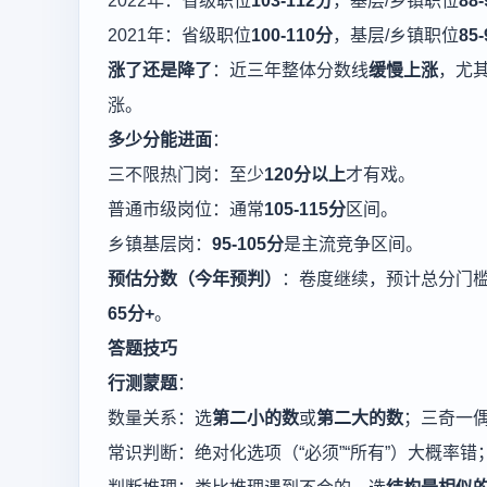
2022年：省级职位
103-112分
，基层/乡镇职位
88
2021年：省级职位
100-110分
，基层/乡镇职位
85
涨了还是降了
：近三年整体分数线
缓慢上涨
，尤
涨。
多少分能进面
：
三不限热门岗：至少
120分以上
才有戏。
普通市级岗位：通常
105-115分
区间。
乡镇基层岗：
95-105分
是主流竞争区间。
预估分数（今年预判）
：卷度继续，预计总分门
65分+
。
答题技巧
行测蒙题
：
数量关系：选
第二小的数
或
第二大的数
；三奇一
常识判断：绝对化选项（“必须”“所有”）大概率