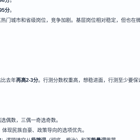
-98分
。
-95分
。
其热门城市和省级岗位，竞争加剧。基层岗位相对稳定，但也在
槛比去年
再高2-3分
。行测分数权重高，想稳进面，行测至少要保
偶选偶数，三偶一奇选奇数。
错；体现民族自豪、政策导向的选项优先。