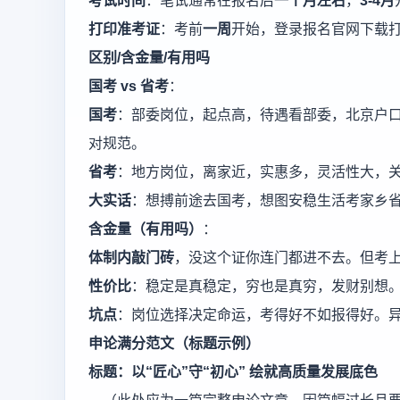
考试时间
：笔试通常在报名后
一个月左右
，
3-4月
打印准考证
：考前
一周
开始，登录报名官网下载
区别/含金量/有用吗
国考 vs 省考
：
国考
：部委岗位，起点高，待遇看部委，北京户
对规范。
省考
：地方岗位，离家近，实惠多，灵活性大，
大实话
：想搏前途去国考，想图安稳生活考家乡
含金量（有用吗）
：
体制内敲门砖
，没这个证你连门都进不去。但考
性价比
：稳定是真稳定，穷也是真穷，发财别想
坑点
：岗位选择决定命运，考得好不如报得好。
申论满分范文（标题示例）
标题：以“匠心”守“初心” 绘就高质量发展底色