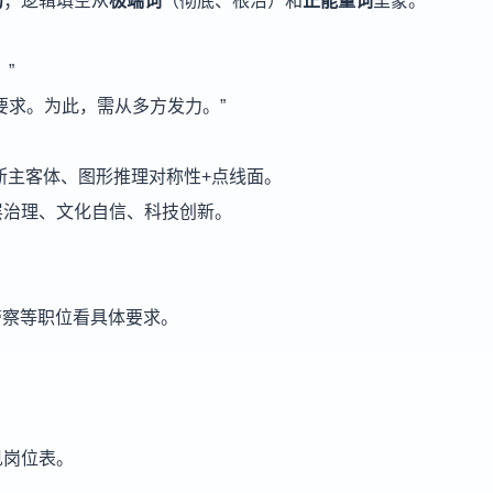
的
；逻辑填空从
极端词
（彻底、根治）和
正能量词
里蒙。
”
要求。为此，需从多方发力。”
断主客体、图形推理对称性+点线面。
层治理、文化自信、科技创新。
，警察等职位看具体要求。
见岗位表。