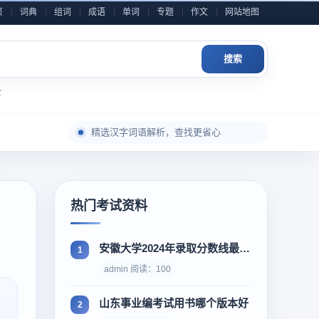
页
词典
组词
成语
单词
专题
作文
网站地图
搜索
全
每日积累一点，表达自然更从容
精选汉字词语解析，查找更省心
成语典故与写作素材，随查随用
近义反义辨析整理，用词表达更准确
小学到高中语文内容，分类检索更高效
热门考试资料
作文金句和素材灵感，积累写作不发愁
每日积累一点，表达自然更从容
安徽大学2024年录取分数线最新消息，刚出炉
admin 阅读：100
山东事业编考试用书哪个版本好