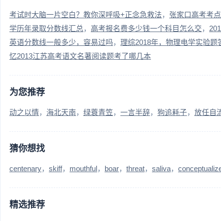
考试时大脑一片空白？教你深呼吸+正念急救法
张家口高考考点
学历年录取分数线汇总
高考报名费多少钱一个科目怎么交
2
英语分数线一般多少，容易过吗
理综2018年，物理电学实验题
忆2013江苏高考语文名著阅读题考了哪几本
为您推荐
动之以情
海北天南
绿蓑青笠
一言半辞
狗追耗子
放任自
猜你想找
centenary
skiff
mouthful
boar
threat
saliva
conceptualiz
精选推荐