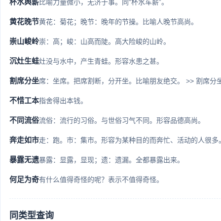
杯水舆薪
比喻力量微小，无济于事。同“杯水车薪”。
黄花晚节
黄花：菊花；晚节：晚年的节操。比喻人晚节高尚。
崇山峻岭
崇：高；峻：山高而陡。高大险峻的山岭。
沉灶生蛙
灶没与水中，产生青蛙。形容水患之甚。
割席分坐
席：坐席。把席割断，分开坐。比喻朋友绝交。 >> 割席分
不惜工本
指舍得出本钱。
不同流俗
流俗：流行的习俗。与世俗习气不同。形容品德高尚。
奔走如市
走：跑。市：集市。形容为某种目的而奔忙、活动的人很多
暴露无遗
暴露：显露，显现；遗：遗漏。全都暴露出来。
何足为奇
有什么值得奇怪的呢？表示不值得奇怪。
同类型查询