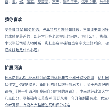
墓
蛧
郸
落实
灰蒙蒙
不光
聊胜于无
滔天之罪
分金
猜你喜欢
安全顺口溜-50句优选
巴菲特的名言66句精选
三体读书笔记好
的成绩是最差的，却经常回答老师提出的问题，为什么？
执勤
小说半妖司藤人物关系
彩虹岛名字-彩虹岛名字大全好听的
电
摸妹妹脸是什么心理)
扩展阅读
校本培训心得_校本研训的实践体悟与专业成长路径反思
幼儿园
保作文_《守护绿意：新时代的环保践行与思考》
关于西游记的
请书_《关于申请利用晚间自习时段的恳请》
中南财经政法大学
几点出分
零基础考江苏省考 真题从哪一年开始刷最有效
女生
高考真题，有没有完整版答案和评分标准