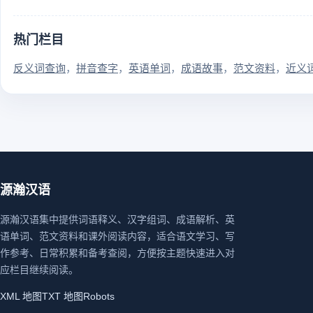
热门栏目
反义词查询
拼音查字
英语单词
成语故事
范文资料
近义
源瀚汉语
源瀚汉语集中提供词语释义、汉字组词、成语解析、英
语单词、范文资料和课外阅读内容，适合语文学习、写
作参考、日常积累和备考查阅，方便按主题快速进入对
应栏目继续阅读。
XML 地图
TXT 地图
Robots