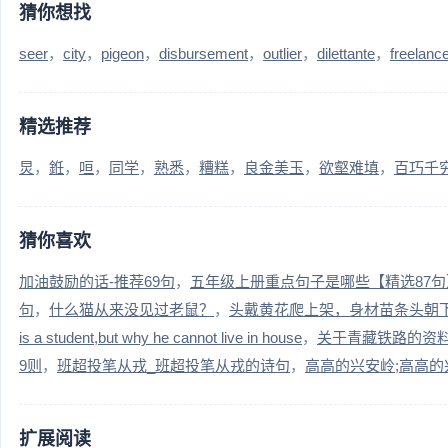
猜你想找
seer
city
pigeon
disbursement
outlier
dilettante
freelanc
精选推荐
炅
銋
咺
同学
熟悉
糟糕
良金美玉
欲壑难填
百巧千
猜你喜欢
加油鼓励的话-推荐69句
五年级上册重点句子是哪些【精选87句
句
什么猫从来没见过老鼠？
头戴黄花爬上架，身材苗条头朝
is a student,but why he cannot live in house
关于青藏铁路的资料
9则
班超投笔从戎_班超投笔从戎的诗句
高高的兴安岭;高高的
扩展阅读