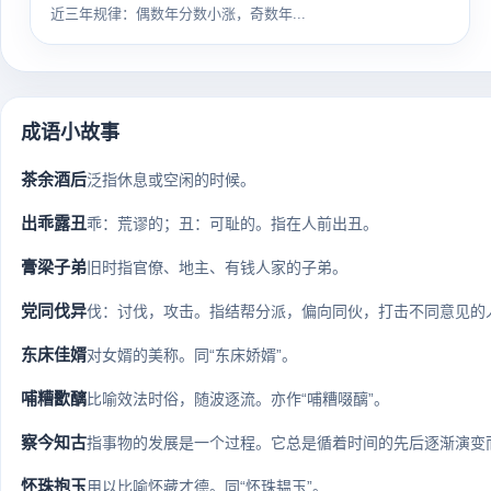
近三年规律：偶数年分数小涨，奇数年...
成语小故事
茶余酒后
泛指休息或空闲的时候。
出乖露丑
乖：荒谬的；丑：可耻的。指在人前出丑。
膏梁子弟
旧时指官僚、地主、有钱人家的子弟。
党同伐异
伐：讨伐，攻击。指结帮分派，偏向同伙，打击不同意见的人。 
东床佳婿
对女婿的美称。同“东床娇婿”。
哺糟歠醨
比喻效法时俗，随波逐流。亦作“哺糟啜醨”。
察今知古
指事物的发展是一个过程。它总是循着时间的先后逐渐演变而
怀珠抱玉
用以比喻怀藏才德。同“怀珠韫玉”。