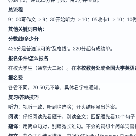
答题卡2，建议25分钟写完，留5分钟检查。
总流程
9：00写作文 -> 9：30开始听力 -> 10：05收卡1 -> 10
其他关键词直给：
分数线/多少分
425分是普遍认可的“及格线”。220分起有成绩单。
报名条件/怎么报名
在校大学生（通常大二起）。在
本校教务处
或
全国大学英语
报名费
各省不同，20-50元不等。具体看学校通知。
复习/答题技巧
听力
：视听一致，听到啥选啥；开头结尾易出答案。
阅读
：仔细阅读先看题干，别读全文；匹配题先看10个句子
翻译
：用简单句对，别瞎秀长难句。不会的词想个简单词替