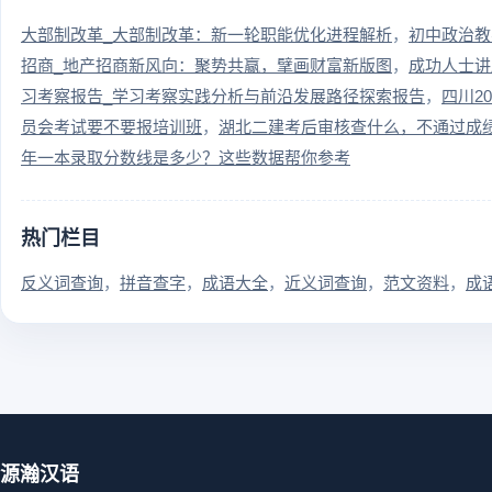
大部制改革_大部制改革：新一轮职能优化进程解析
初中政治教
招商_地产招商新风向：聚势共赢，擘画财富新版图
成功人士讲
习考察报告_学习考察实践分析与前沿发展路径探索报告
四川2
员会考试要不要报培训班
湖北二建考后审核查什么，不通过成
年一本录取分数线是多少？这些数据帮你参考
热门栏目
反义词查询
拼音查字
成语大全
近义词查询
范文资料
成
源瀚汉语