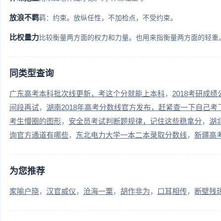
放浪不羁
羁：约束。放纵任性，不加检点，不受约束。
比权量力
比较衡量两方面的权力和力量。也用来指衡量两方面的轻重
同类型查询
广东高考本科批次线更新，考这个分就能上本科
2018考研成
间段再试
湖南2018年高考分数线官方发布，赶紧查一下自己考
考生懵圈的图形
安全员考试判断题规律，记住这些稳拿分
湖
询官方通道有哪些
东北电力大学一本二本录取分数线
新疆高
为您推荐
家喻户晓
汉官威仪
沧海一粟
胡作非为
口耳相传
断壁残