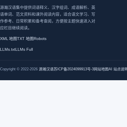
源瀚汉语集中提供词语释义、汉字组词、成语解析、英
语单词、范文资料和课外阅读内容，适合语文学习、写
作参考、日常积累和备考查阅，方便按主题快速进入对
应栏目继续阅读。
XML 地图
TXT 地图
Robots
LLMs.txt
LLMs Full
Copyright © 2022-2026
源瀚汉语
苏ICP备2024099913号-3
网站地图
AI 站点说