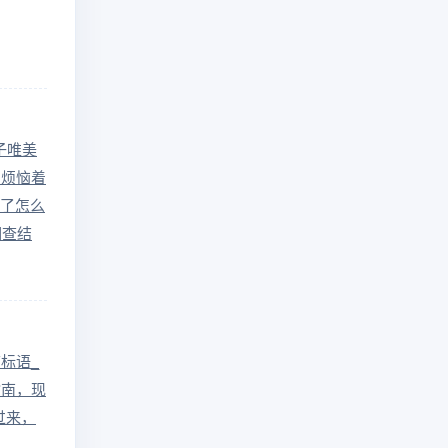
子唯美
，烦恼着
了怎么
调查结
标语_
指南，现
过来，