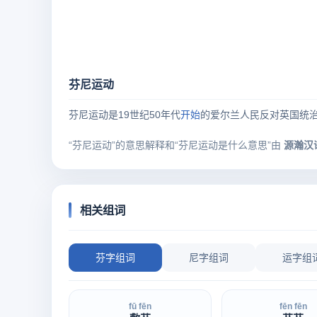
芬尼运动
芬尼运动是19世纪50年代
开始
的爱尔兰人民反对英国统治
“芬尼运动”的意思解释和“芬尼运动是什么意思”由
源瀚汉
相关组词
芬字组词
尼字组词
运字组
fū fēn
fēn fēn