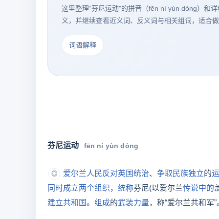
这里整理“芬尼运动”的拼音（fēn ní yùn dòn
义，并继续查看近义词、反义词与相关组词，适合做
词语解释
芬尼运动
fēn ní yùn dòng
爱尔兰
人民
反对
英国
统治
、
争取
民族
独立
的
◎
同时
成立
两个
组织
，
统称
芬尼(以爱尔兰
传说
中的
建立
共和国
。
组成
的
武装力量
，称“爱尔兰共和军”