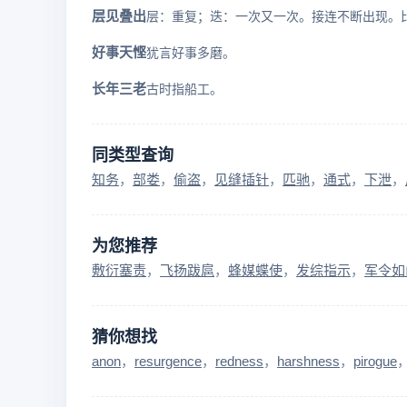
层见叠出
好事天悭
犹言好事多磨。
长年三老
古时指船工。
同类型查询
知务
部娄
偷盗
见缝插针
匹驰
通式
下泄
为您推荐
敷衍塞责
飞扬跋扈
蜂媒蝶使
发综指示
军令如
猜你想找
anon
resurgence
redness
harshness
pirogue