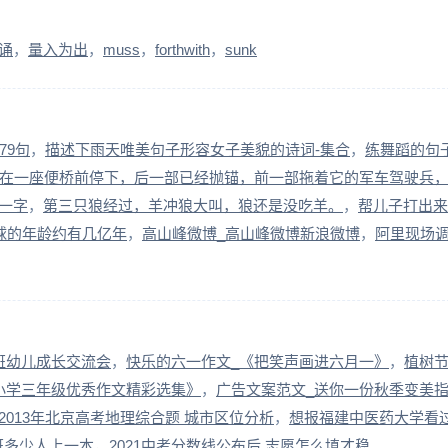
诵
量入为出
muss
forthwith
sunk
79句
描述下雨天唯美句子形容女子美貌的诗词-集合
练舞蹈的句
在一座便桥前停下，后一部已经抛锚，前一部拖着它的军车驾驶兵
一字
第三只狼经过，羊冲狼大叫，狼还是没吃羊。
帮儿子打出来
球的年龄约有几亿年
高山峰微博_高山峰微博新浪微博
阿里现场
班幼儿成长交流会
快乐的六一作文_《把笑声画进六月一》
植树节
小学三年级优秀作文精彩选集》
广告文案范文_送你一份秋季变美
2013年北京高考地理综合题 城市区位分析
想报福建中医药大学看
全班多少人上一本
2021中考分数线公布后 志愿怎么填才稳