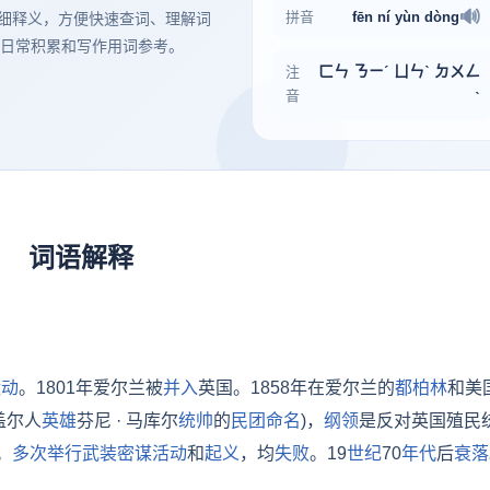
🔊
拼音
fēn
ní
yùn
dòng
g）和详细释义，方便快速查词、理解词
日常积累和写作用词参考。
ㄈㄣ ㄋㄧˊ ㄩㄣˋ ㄉㄨㄥ
注
音
ˋ
词语解释
运动
。1801年爱尔兰被
并入
英国。1858年在爱尔兰的
都柏林
和美
盖尔人
英雄
芬尼 · 马库尔
统帅
的
民团
命名
)，
纲领
是反对英国殖民
。
多次
举行
武装
密谋
活动
和
起义
，均
失败
。19
世纪
70
年代
后
衰落