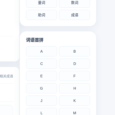
量词
数词
助词
成语
词语首拼
A
B
C
D
E
F
相关成语
G
H
J
K
L
M