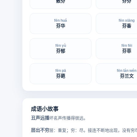
敷芬
芬芬
fēn huá
fēn xiāng
芬华
芬香
fēn yù
fēn fēi
芬郁
芬菲
fēn pā
fēn lán wén
芬葩
芬兰文
成语小故事
丑声远播
坏名声传播得很远。
层出不穷
层：重复；穷：尽。接连不断地出现，没有穷