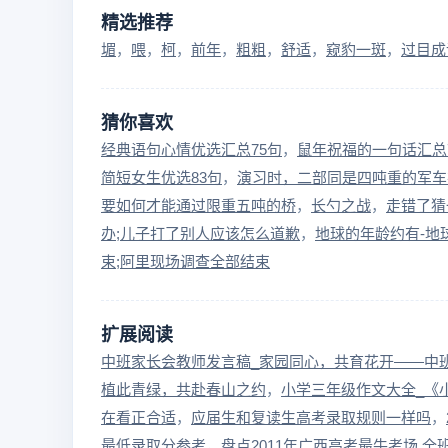
精选推荐
堳
喂
柯
前年
粗粗
舒适
窥豹一斑
过目成
猜你喜欢
经典语句心情优选汇总75句
鼠年祝福的一句话汇总
简短女生优选83句
演习时，二部同是四吨重的军车
要如何才能通过限重五吨的桥
长勺之战
走错了猜
办;儿子打了别人应该怎么道歉
地球的年龄约有-地
束;阿里现场调查全部结束
扩展阅读
中班家长会教师发言稿_家园同心，共育花开——中
植此青绿，共赴春山之约
小学三年级作文大全_《
在看正合适
应届生和复读生高考录取规则一样吗
最低录取分参考
盘点2011年广西高考最牛考场 