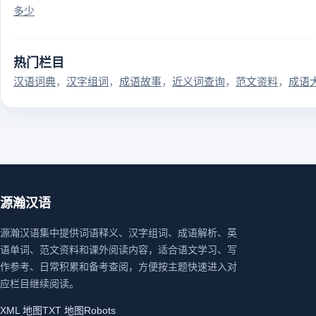
多少
热门栏目
汉语词典
汉字组词
成语故事
近义词查询
范文资料
成语
源瀚汉语
源瀚汉语集中提供词语释义、汉字组词、成语解析、英
语单词、范文资料和课外阅读内容，适合语文学习、写
作参考、日常积累和备考查阅，方便按主题快速进入对
应栏目继续阅读。
XML 地图
TXT 地图
Robots