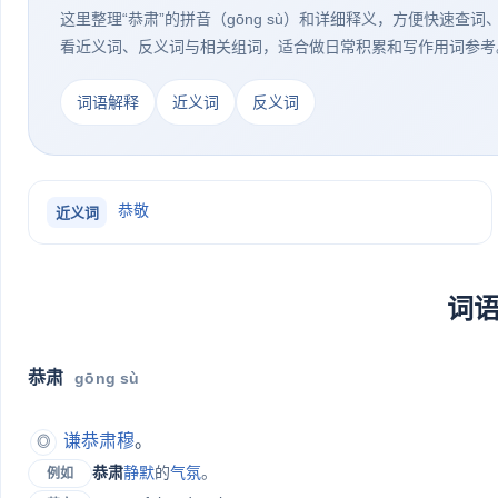
这里整理“恭肃”的拼音（gōng sù）和详细释义，方便快速查
看近义词、反义词与相关组词，适合做日常积累和写作用词参考
词语解释
近义词
反义词
恭敬
近义词
词
恭肃
gōng sù
谦恭
肃穆
。
◎
恭肃
静默
的
气氛
。
例如