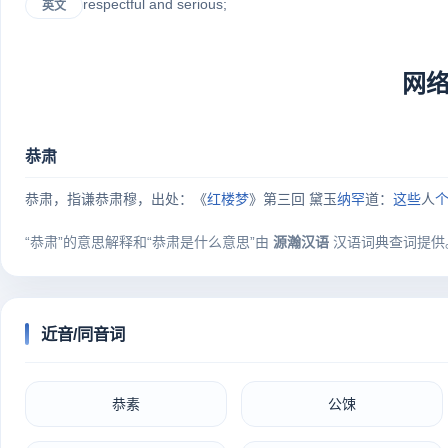
respectful and serious;
英文
网
恭肃
恭肃，指谦恭肃穆，出处：《
红楼梦
》第三回 黛玉
纳罕
道：
这些
人
“恭肃”的意思解释和“恭肃是什么意思”由
源瀚汉语
汉语词典查词提供
近音/同音词
恭素
公𫗧