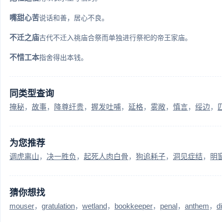
嘴甜心苦
说话和善，居心不良。
不迁之庙
古代不迁入祧庙合祭而单独进行祭祀的帝王家庙。
不惜工本
指舍得出本钱。
同类型查询
掩秘
故事
降尊纡贵
握发吐哺
延格
雾敞
慎言
绥边
为您推荐
调虎离山
决一胜负
起死人肉白骨
狗追耗子
洞见症结
明
猜你想找
mouser
gratulation
wetland
bookkeeper
penal
anthem
d