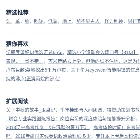
精选推荐
匀
单
脑
呃呃
低调
地上
前不见古人
怪力乱神
果行
猜你喜欢
学期展望好句优选汇总65句
精选小学运动会入场口号【81句】
表现，一贯不错。
吉米走路去上学，但他的脚不沾地，这是为
卢布巨款;墓地挖出5千万卢布
关于华为eyewear智能眼镜的信息;华
烷的沸点(正溴丙烷的沸点)
扩展阅读
关于中秋的故事_玉盘记：千年桂影与人间团圆
拉赞助策划书范
_财会专业实践锻炼报告：岗位实习的深度体验与技能提升分析
2013辽宁高考作文_《在沉默的篾刀下》
高考体检时间广东考
吗
2018考研国家线英语政治单科线多少
专升本上岸后本科读