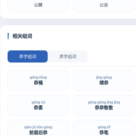
公餗
公诉
相关组词
恭字组词
肃字组词
gōng tǒng
jìng gōng
恭桶
靖恭
gōng sù
gōng gōng jìng jìng
恭素
恭恭敬敬
qián jù hòu gōng
gōng bǐ
前倨后恭
恭笔