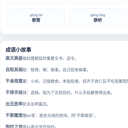
gōng hè
gōng tīng
恭贺
恭听
成语小故事
高文典册
指封建朝廷的重要文书、诏令。
自取其祸
取：取得；祸：祸事。自己招来祸事。
不食周粟
粟：小米，泛指粮食。本指伯夷、叔齐于商亡后不吃周粟而死
不择手段
择：选择。指为了达到目的，什么手段都使得出来。
出丑放乖
犹言出乖露丑。
不欺闇室
闇àn室：遮去光线的房间。同“不欺暗室”。
抱柱之信
用以表示坚守信约。